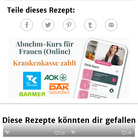
Teile dieses Rezept:
Auf
Auf
Auf
Auf
E-
Facebook
Twitter
Pinterest
Tumblr
Mail
teilen
teilen
teilen
teilen
Diese Rezepte könnten dir gefallen
531
28