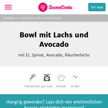
Zur App
zur
Rezepte
Bowl mit Lachs und Avocado
Startseite
Foto:
SevenCooks
Bowl mit Lachs und
Avocado
mit Ei, Spinat, Avocado, Räucherlachs
e,
Flexitarisch
460
kcal
Einfach
20
Min.
Hungrig geworden? Lass dich von wöchentlichen