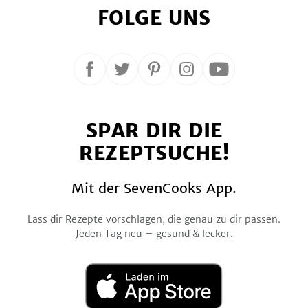
FOLGE UNS
Folge
Folge
Folge
Folge
Folge
uns
uns
uns
uns
uns
auf
auf
auf
auf
auf
SPAR DIR DIE
Facebook
Twitter
Pinterest
Instagram
YouTube
REZEPTSUCHE!
Mit der SevenCooks App.
Lass dir Rezepte vorschlagen, die genau zu dir passen.
Jeden Tag neu – gesund & lecker.
Laden
im
App