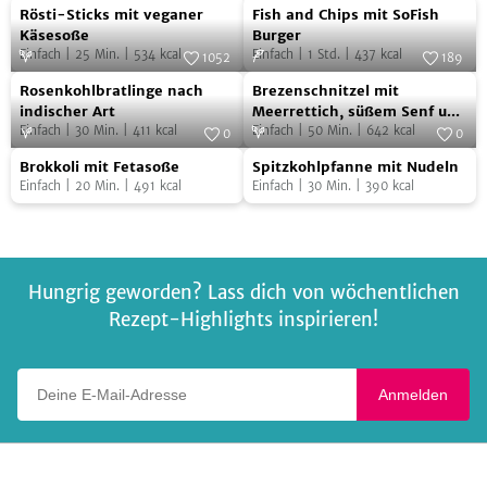
Rösti-
Fish
Foto:
SevenCooks
Foto:
SoFine
Rösti-Sticks mit veganer
Fish and Chips mit SoFish
Sticks
and
Käsesoße
Burger
Einfach
|
25
Min.
|
534
kcal
Einfach
|
1
Std.
|
437
kcal
mit
Chips
1052
189
Rosenkohlbratlinge
Brezenschnitzel
veganer
Foto:
SevenCooks
mit
Foto:
SevenCooks
Rosenkohlbratlinge nach
Brezenschnitzel mit
nach
mit
Käsesoße
SoFish
indischer Art
Meerrettich, süßem Senf und
Einfach
|
30
Min.
|
411
kcal
buntem Salat
Einfach
|
50
Min.
|
642
kcal
indischer
Meerrettich,
0
0
Burger
Brokkoli
Spitzkohlpfanne
Art
Foto:
SevenCooks
süßem
Foto:
SevenCooks
Brokkoli mit Fetasoße
Spitzkohlpfanne mit Nudeln
mit
mit
Senf
Einfach
|
20
Min.
|
491
kcal
Einfach
|
30
Min.
|
390
kcal
Fetasoße
Nudeln
und
buntem
Salat
Hungrig geworden? Lass dich von wöchentlichen
Rezept-Highlights inspirieren!
Deine E-Mail-Adresse
Anmelden