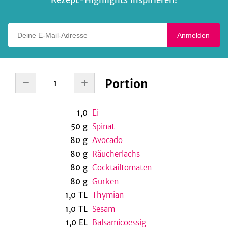
Rezept-Highlights inspirieren!
Deine E-Mail-Adresse
Anmelden
Portion
1,0
Ei
50
g
Spinat
80
g
Avocado
80
g
Räucherlachs
80
g
Cocktailtomaten
80
g
Gurken
1,0
TL
Thymian
1,0
TL
Sesam
1,0
EL
Balsamicoessig