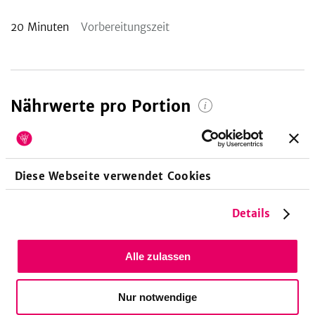
20
Minuten
Vorbereitungszeit
Nährwerte pro Portion
460
28
35
kcal
g
g
Diese Webseite verwendet Cookies
22
%
58
%
49
%
Energie
Eiweiß
Fett
Details
Alle zulassen
6,5
g
Nur notwendige
3
%