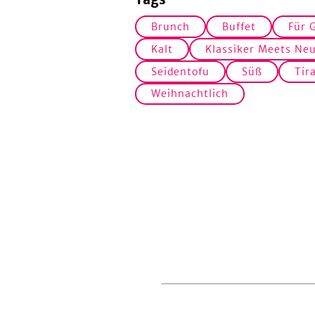
Brunch
Buffet
Für 
Kalt
Klassiker Meets Ne
Seidentofu
Süß
Tir
Weihnachtlich