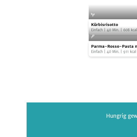
Kürbisrisotto
Kürbisrisotto
Einfach
|
40
Min.
|
608
kcal
Parma-
Parma-Rosso-Pasta m
Rosso-
Einfach
|
40
Min.
|
911
kcal
Pasta
mit
Burrata
Hungrig gew