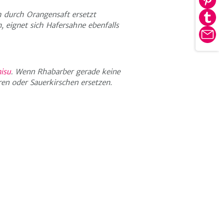
Au
tei
 durch Orangensaft ersetzt
Pin
Au
, eignet sich Hafersahne ebenfalls
tei
Tu
E-
tei
Ma
isu
. Wenn Rhabarber gerade keine
ren oder Sauerkirschen ersetzen.