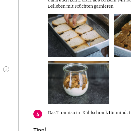
dann auch gerne öfter abwechseln. Mit K
Belieben mit Früchten garnieren.
n
Das Tiramisu im Kühlschrank für mind. 1
4
Tipp!