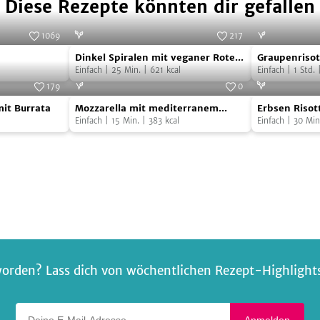
Diese Rezepte könnten dir gefallen
1069
217
Dinkel
Graupenriso
Foto:
SevenCooks
Foto:
SevenCooks
Dinkel Spiralen mit veganer Rote-
Graupenrisot
Spiralen
mit
Bete-Frischkäsesauce
Einfach
|
25
Min.
|
621
kcal
Einfach
|
1
Std.
mit
Blattspinat
179
0
Mozzarella
Erbsen
veganer
Foto:
SevenCooks
Foto:
SevenCooks
it Burrata
Mozzarella mit mediterranem
Erbsen Risot
mit
Risotto
Rote-
Gemüse
Einfach
|
15
Min.
|
383
kcal
Einfach
|
30
Min
mediterranem
Bete-
Gemüse
Frischkäsesauce
orden? Lass dich von wöchentlichen Rezept-Highlights 
Deine E-Mail-Adresse