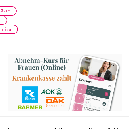
Gäste
u
amisu