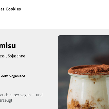
et Cookies
zur
Startseite
amisu
essi, Sojasahne
zeigen
Cooks Veganized
3
Bild
t auch super vegan – und
erzeugt!