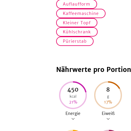
Auflaufform
Kaffeemaschine
Kleiner Topf
Kühlschrank
Pürierstab
Nährwerte pro Portio
450
8
kcal
g
21
%
17
%
Energie
Eiweiß