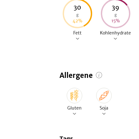
30
39
g
g
42
%
15
%
Fett
Kohlenhydrate
Allergene
Gluten
Soja
Tags