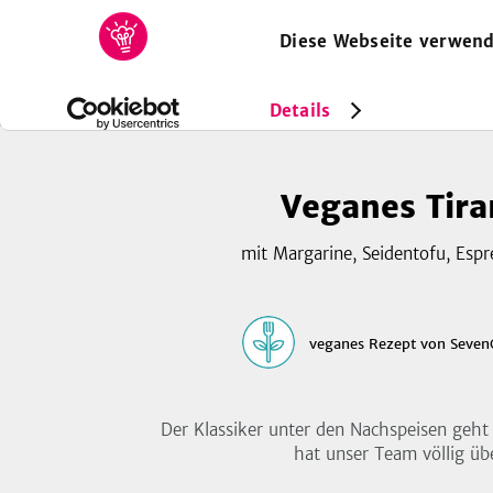
Diese Webseite verwend
HOME
REZEPTE
SAMMLUNGEN
MAGAZIN
Rezepte
Vegan
Veganes Tiramisu
Details
Veganes Tir
mit Margarine, Seidentofu, Espr
veganes Rezept
von
Seven
Der Klassiker unter den Nachspeisen geh
hat unser Team völlig üb