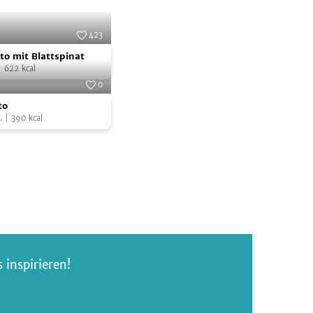
423
tto
Foto:
SevenCooks
to mit Blattspinat
|
622
kcal
0
Foto:
SevenCooks
to
.
|
390
kcal
inspirieren!