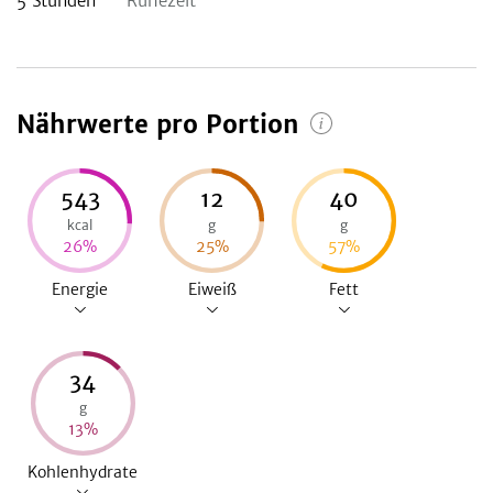
5
Stunden
Ruhezeit
Nährwerte pro Portion
543
12
40
kcal
g
g
26
%
25
%
57
%
Energie
Eiweiß
Fett
34
g
13
%
Kohlenhydrate