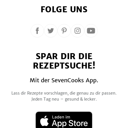
FOLGE UNS
Folge
Folge
Folge
Folge
Folge
uns
uns
uns
uns
uns
auf
auf
auf
auf
auf
SPAR DIR DIE
Facebook
Twitter
Pinterest
Instagram
YouTube
REZEPTSUCHE!
Mit der SevenCooks App.
Lass dir Rezepte vorschlagen, die genau zu dir passen.
Jeden Tag neu – gesund & lecker.
Laden
im