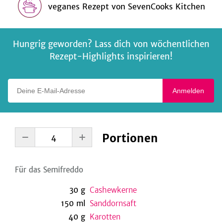
veganes Rezept
von
SevenCooks Kitchen
Hungrig geworden? Lass dich von wöchentlichen
Rezept-Highlights inspirieren!
Deine E-Mail-Adresse
Anmelden
Portionen
Für das Semifreddo
30
g
Cashewkerne
150
ml
Sanddornsaft
40
g
Karotten