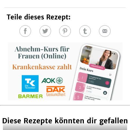
Teile dieses Rezept:
Auf
Auf
Auf
Auf
E-
Facebook
Twitter
Pinterest
Tumblr
Mail
teilen
teilen
teilen
teilen
Diese Rezepte könnten dir gefallen