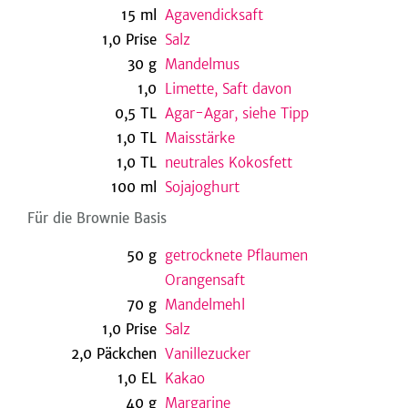
15
ml
Agavendicksaft
1,0
Prise
Salz
30
g
Mandelmus
be
1,0
Limette, Saft davon
0,5
TL
Agar-Agar, siehe Tipp
1,0
TL
Maisstärke
1,0
TL
neutrales Kokosfett
100
ml
Sojajoghurt
Für die Brownie Basis
50
g
getrocknete Pflaumen
Orangensaft
70
g
Mandelmehl
1,0
Prise
Salz
2,0
Päckchen
Vanillezucker
1,0
EL
Kakao
40
g
Margarine