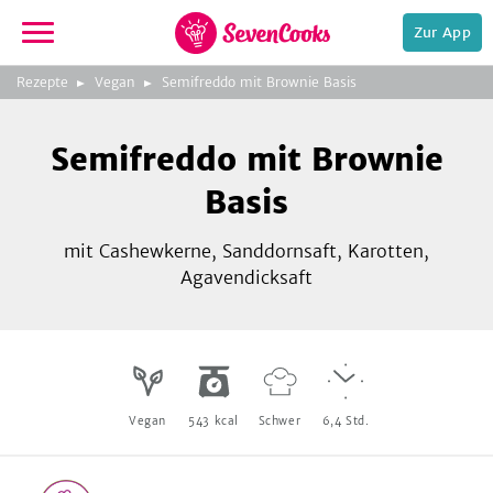
Zur App
zeigen
3
zur
Rezepte
Vegan
Semifreddo mit Brownie Basis
Bild
Startseite
Foto:
Foto:
Foto:
SevenCooks
SevenCooks
SevenCooks
Bild
2
Semifreddo mit Brownie
zeigen
Basis
mit Cashewkerne, Sanddornsaft, Karotten,
Agavendicksaft
e,
Vegan
543
kcal
Schwer
6,4
Std.