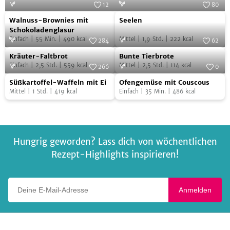
12
80
Walnuss-
Seelen
Foto:
Wolfgang Klein-Schmidt
Foto:
SevenCooks
Walnuss-Brownies mit
Seelen
Brownies
Schokoladenglasur
Einfach
|
55
Min.
|
490
kcal
Mittel
|
1,9
Std.
|
222
kcal
mit
284
62
Kräuter-
Bunte
Schokoladenglasur
Foto:
SevenCooks
Foto:
SevenCooks
Kräuter-Faltbrot
Bunte Tierbrote
Faltbrot
Tierbrote
Einfach
|
2,5
Std.
|
559
kcal
Mittel
|
2,5
Std.
|
114
kcal
266
0
Süßkartoffel-
Ofengemüse
Foto:
SevenCooks
Foto:
SevenCooks
Süßkartoffel-Waffeln mit Ei
Ofengemüse mit Couscous
Waffeln
mit
Mittel
|
1
Std.
|
419
kcal
Einfach
|
35
Min.
|
486
kcal
mit
Couscous
Ei
Hungrig geworden? Lass dich von wöchentlichen
Rezept-Highlights inspirieren!
Deine E-Mail-Adresse
Anmelden