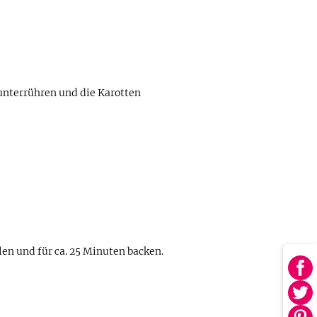
nterrühren und die Karotten
en und für ca. 25 Minuten backen.
Au
Fa
Au
tei
Twi