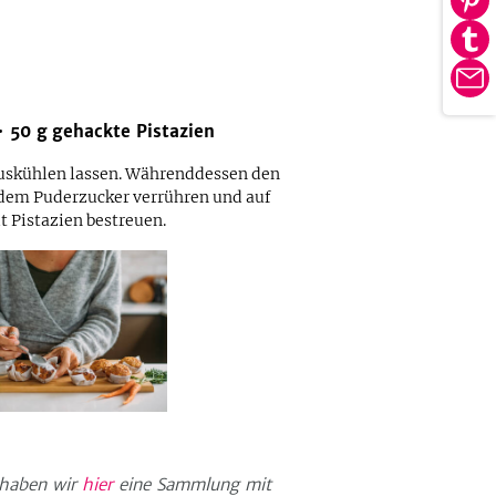
Au
tei
Pin
Au
tei
Tu
E-
tei
Ma
50
g
gehackte Pistazien
uskühlen lassen. Währenddessen den
 dem Puderzucker verrühren und auf
t Pistazien bestreuen.
 haben wir
hier
eine Sammlung mit