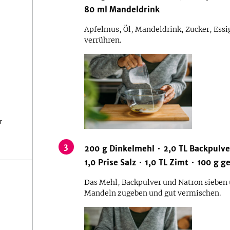
80
ml
Mandeldrink
Apfelmus, Öl, Mandeldrink, Zucker, Essi
verrühren.
r
3
200
g
Dinkelmehl
2,0
TL
Backpulve
1,0
Prise
Salz
1,0
TL
Zimt
100
g
g
Das Mehl, Backpulver und Natron sieben
Mandeln zugeben und gut vermischen.