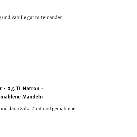
g und Vanille gut miteinander
r
0,5
TL
Natron
emahlene Mandeln
 und dann Salz, Zimt und gemahlene