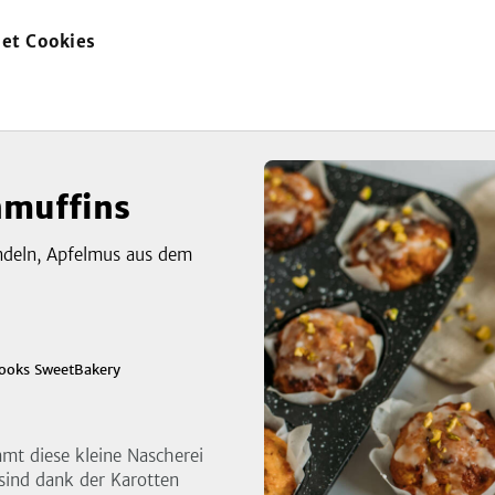
et Cookies
zur
Startseite
nmuffins
ndeln, Apfelmus aus dem
zeigen
3
ooks SweetBakery
Bild
mt diese kleine Nascherei
 sind dank der Karotten