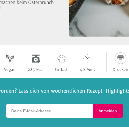
nd machen beim Osterbrunch
!
Drucken
Vegan
283
kcal
Einfach
40
Min.
orden? Lass dich von wöchentlichen Rezept-Highlights 
Deine E-Mail-Adresse
Anmelden