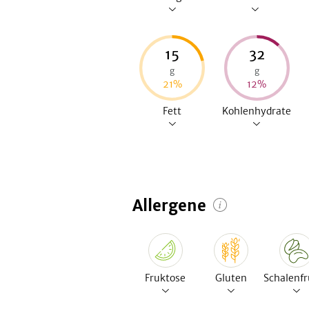
15
32
g
g
21
%
12
%
Fett
Kohlenhydrate
Allergene
Fruktose
Gluten
Schalenfr