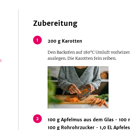
Zubereitung
1
200
g
Karotten
Den Backofen auf 180°C Umluft vorheize
auslegen. Die Karotten fein reiben.
n
2
100
g
Apfelmus aus dem Glas
100
100
g
Rohrohrzucker
1,0
EL
Apfeles