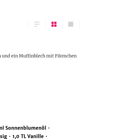
n und ein Muffinblech mit Förmchen
ml
Sonnenblumenöl
sig
1,0
TL
Vanille