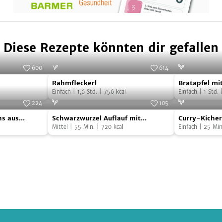
Diese Rezepte könnten dir gefallen
600
614
Rahmfleckerl
Bratapfel
Foto:
SevenCooks
Foto:
SevenCooks
Rahmfleckerl
Bratapfel m
mit
Einfach
|
1,6
Std.
|
756
kcal
Füllung und 
Einfach
|
1
Std.
Mandel-
224
105
Schwarzwurzel
Curry-
Rosinen-
Foto:
SevenCooks
Foto:
SevenCooks
ns aus
Schwarzwurzel Auflauf mit
Curry-Kiche
Auflauf
Kichererbse
Füllung
Walnüssen
Mittel
|
55
Min.
|
720
kcal
Einfach
|
25
Min
mit
Snack
und
n
Walnüssen
Knuspertop