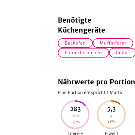
Benötigte
Küchengeräte
Backofen
Muffinform
Papierförmchen
Reibe
Nährwerte pro Portio
Eine Portion entspricht 1
Muffin
283
5,3
kcal
g
14
%
11
%
Energie
Eiweiß