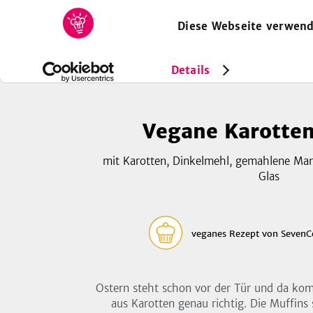
Diese Webseite verwend
HOME
REZEPTE
SAMMLUNGEN
MAGAZIN
Rezepte
Vegan
Vegane Karottenmuffins
Details
Vegane Karotte
mit Karotten, Dinkelmehl, gemahlene Ma
Glas
veganes Rezept
von
SevenC
Ostern steht schon vor der Tür und da kom
aus Karotten genau richtig. Die Muffins