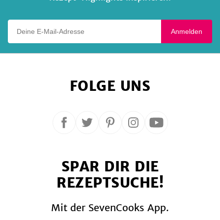
Deine E-Mail-Adresse
Anmelden
FOLGE UNS
Folge
Folge
Folge
Folge
Folge
uns
uns
uns
uns
uns
auf
auf
auf
auf
auf
SPAR DIR DIE
Facebook
Twitter
Pinterest
Instagram
YouTube
REZEPTSUCHE!
Mit der SevenCooks App.