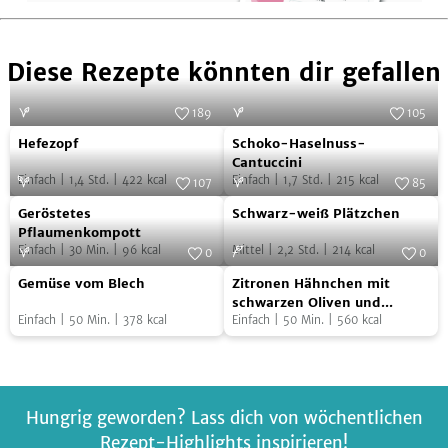
Diese Rezepte könnten dir gefallen
189
105
Hefezopf
Schoko-
Foto:
SevenCooks
Foto:
SevenCooks
Hefezopf
Schoko-Haselnuss-
Haselnuss-
Cantuccini
Einfach
|
1,4
Std.
|
422
kcal
Einfach
|
1,7
Std.
|
215
kcal
Cantuccini
107
85
Geröstetes
Schwarz-
Foto:
SevenCooks
Foto:
SevenCooks
Geröstetes
Schwarz-weiß Plätzchen
Pflaumenkompott
weiß
Pflaumenkompott
Einfach
|
30
Min.
|
96
kcal
Mittel
|
2,2
Std.
|
214
kcal
Plätzchen
0
0
Gemüse
Zitronen
Foto:
SevenCooks
Foto:
SevenCooks
Gemüse vom Blech
Zitronen Hähnchen mit
vom
Hähnchen
schwarzen Oliven und
Einfach
|
50
Min.
|
378
kcal
Kartoffeln
Einfach
|
50
Min.
|
560
kcal
Blech
mit
schwarzen
Oliven
und
Hungrig geworden? Lass dich von wöchentlichen
Kartoffeln
Rezept-Highlights inspirieren!