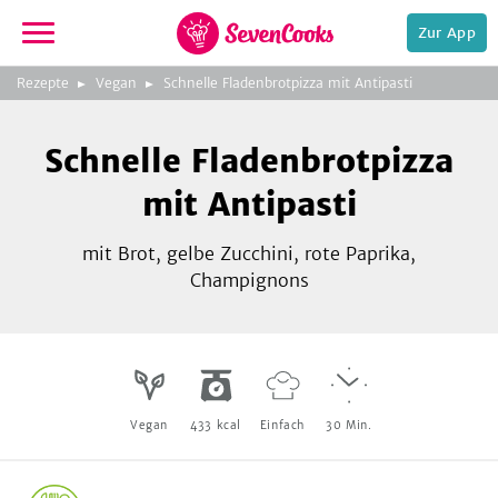
Zur App
zeigen
3
zur
Rezepte
Vegan
Schnelle Fladenbrotpizza mit Antipasti
Bild
Startseite
Foto:
Foto:
Foto:
SevenCooks
SevenCooks
SevenCooks
Bild
2
Schnelle Fladenbrotpizza
zeigen
mit Antipasti
mit Brot, gelbe Zucchini, rote Paprika,
Champignons
e,
Vegan
433
kcal
Einfach
30
Min.