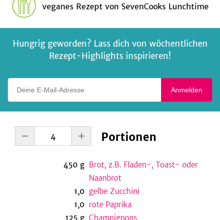
veganes Rezept
von
SevenCooks Lunchtime
Hungrig geworden? Lass dich von wöchentlichen
Rezept-Highlights inspirieren!
Deine E-Mail-Adresse
Anmelden
Portionen
450
g
Brot, z.B. Fladen-, Toast- oder
Naanbrot
1,0
gelbe Zucchini
1,0
rote Paprika
125
g
Champignons