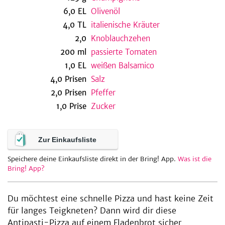
6,0
EL
Olivenöl
4,0
TL
italienische Kräuter
2,0
Knoblauchzehen
be
200
ml
passierte Tomaten
1,0
EL
weißen Balsamico
4,0
Prisen
Salz
2,0
Prisen
Pfeffer
1,0
Prise
Zucker
Zur Einkaufsliste
Speichere deine Einkaufsliste direkt in der Bring! App.
Was ist die
Bring! App?
Du möchtest eine schnelle Pizza und hast keine Zeit
für langes Teigkneten? Dann wird dir diese
Antipasti-Pizza auf einem Fladenbrot sicher