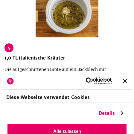
5
1,0
TL
italienische Kräuter
Die aufgeschnittenen Brote auf ein Backblech mit
Backpapier geben und jeweils mit Tomatensoße bestreichen.
Jedes Brot mit etwas gebratenem Gemüse belegen, mit dem
Knoblauch-Öl beträufeln und die restlichen Kräuter darüber
geben. Für 10 - 15 Minuten im Backofen backen.
Diese Webseite verwendet Cookies
Details
Alle zulassen