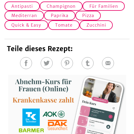
Antipasti
Champignon
Für Familien
Mediterran
Paprika
Pizza
Quick & Easy
Tomate
Zucchini
Teile dieses Rezept:
Auf
Auf
Auf
Auf
E-
Facebook
Twitter
Pinterest
Tumblr
Mail
teilen
teilen
teilen
teilen