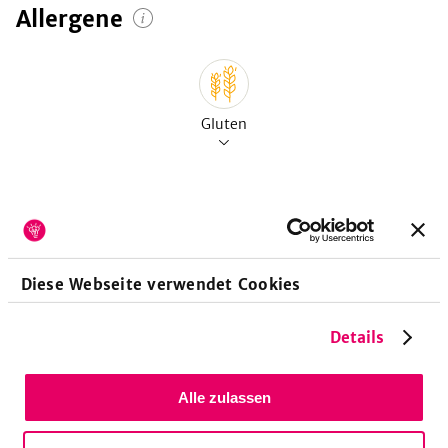
Allergene
Gluten
Vitamine
pro 100g
Diese Webseite verwendet Cookies
Vitamin A-Retinoläquivalent
3
µg
Vitamin A-Retinol
3
µg
Details
Vitamin D-Calciferole
0.02
µg
Vitamin E-Tocopheroläquivalent
400
µg
Alle zulassen
Vitamin E-Alpha-Tocopherol
400
µg