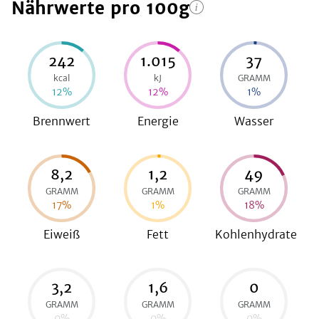
Nährwerte
pro 100g
be
242
1.015
37
kcal
kJ
GRAMM
12
%
12
%
1
%
Brennwert
Energie
Wasser
8,2
1,2
49
GRAMM
GRAMM
GRAMM
17
%
1
%
18
%
Eiweiß
Fett
Kohlenhydrate
3,2
1,6
0
GRAMM
GRAMM
GRAMM
0
%
0
%
0
%