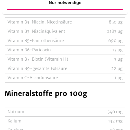
Nur notwendige
Vitamin B1-Thiamin
86
µg
Vitamin B2-Riboflavin
60
µg
Vitamin B3-Niacin, Nicotinsäure
850
µg
Vitamin B3-Niacinäquivalent
2183
µg
Vitamin B5-Pantothensäure
690
µg
Vitamin B6-Pyridoxin
17
µg
Vitamin B7-Biotin (Vitamin H)
3
µg
Vitamin B9-gesamte Folsäure
22
µg
Vitamin C-Ascorbinsäure
1
µg
Mineralstoffe
pro 100g
Natrium
540
mg
Kalium
132
mg