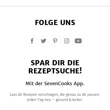
FOLGE UNS
Folge
Folge
Folge
Folge
Folge
uns
uns
uns
uns
uns
auf
auf
auf
auf
auf
SPAR DIR DIE
Facebook
Twitter
Pinterest
Instagram
YouTube
REZEPTSUCHE!
Mit der SevenCooks App.
Lass dir Rezepte vorschlagen, die genau zu dir passen.
Jeden Tag neu – gesund & lecker.