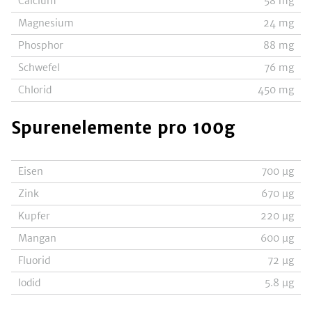
Calcium
58
mg
Magnesium
24
mg
Phosphor
88
mg
Schwefel
76
mg
Chlorid
450
mg
Spurenelemente
pro 100g
Eisen
700
µg
Zink
670
µg
Kupfer
220
µg
Mangan
600
µg
Fluorid
72
µg
Iodid
5.8
µg