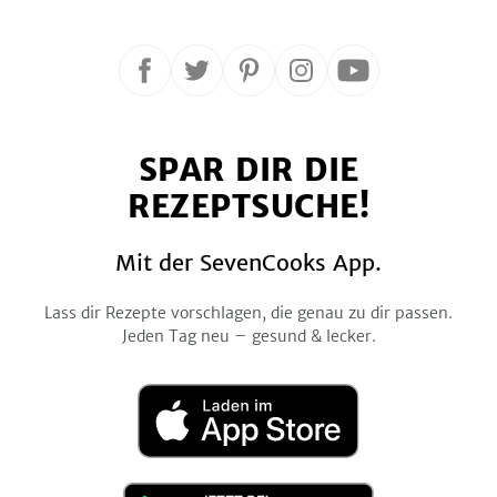
Folge
Folge
Folge
Folge
Folge
uns
uns
uns
uns
uns
auf
auf
auf
auf
auf
SPAR DIR DIE
Facebook
Twitter
Pinterest
Instagram
YouTube
REZEPTSUCHE!
Mit der SevenCooks App.
Lass dir Rezepte vorschlagen, die genau zu dir passen.
Jeden Tag neu – gesund & lecker.
Laden
im
App
Store
Jetzt