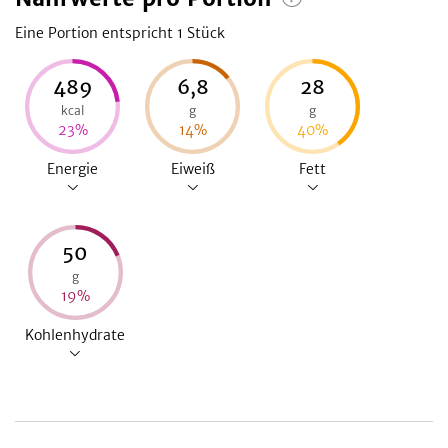
Eine Portion entspricht 1
Stück
489
6,8
28
kcal
g
g
23
%
14
%
40
%
Energie
Eiweiß
Fett
50
g
19
%
Kohlenhydrate