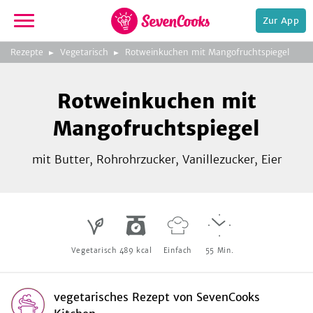
Zur App
zeigen
3
zur
Rezepte
Vegetarisch
Rotweinkuchen mit Mangofruchtspiegel
Bild
Startseite
Foto:
Foto:
Foto:
SevenCooks
SevenCooks
SevenCooks
Bild
2
Rotweinkuchen mit
zeigen
Mangofruchtspiegel
mit Butter, Rohrohrzucker, Vanillezucker, Eier
e,
Vegetarisch
489
kcal
Einfach
55
Min.
vegetarisches Rezept
von
SevenCooks