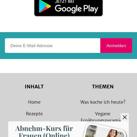
bei
Google
Play
Deine E-Mail-Adresse
Anmelden
INHALT
THEMEN
Home
Was koche ich heute?
Rezepte
Vegane
Ernährungspyramide
Magazin
Vegane Rezepte