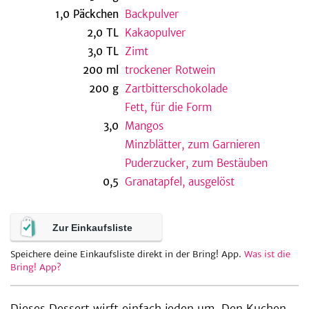
1,0
Päckchen
Backpulver
2,0
TL
Kakaopulver
3,0
TL
Zimt
be
200
ml
trockener Rotwein
200
g
Zartbitterschokolade
Fett, für die Form
3,0
Mangos
Minzblätter, zum Garnieren
Puderzucker, zum Bestäuben
0,5
Granatapfel, ausgelöst
Zur Einkaufsliste
Speichere deine Einkaufsliste direkt in der Bring! App.
Was ist die
Bring! App?
Dieses Dessert wirft einfach jeden um. Den Kuchen