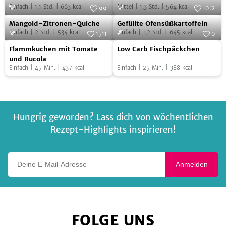
Einfach
|
1,1
Std.
|
663
kcal
Mittel
|
1,3
Std.
|
564
kcal
aus
99
1012
Mangold-
Gefüllte
dem
Foto:
SevenCooks
Foto:
SevenCooks
Mangold-Zitronen-Quiche
Gefüllte Ofensüßkartoffeln
Zitronen-
Ofensüßkartoffeln
Ofen
Einfach
|
2
Std.
|
534
kcal
Einfach
|
1,2
Std.
|
645
kcal
1511
0
Quiche
Flammkuchen
Low
Foto:
SevenCooks
Foto:
SevenCooks
Flammkuchen mit Tomate
Low Carb Fischpäckchen
mit
Carb
und Rucola
Einfach
|
45
Min.
|
437
kcal
Einfach
|
25
Min.
|
388
kcal
Tomate
Fischpäckchen
und
Rucola
Hungrig geworden? Lass dich von wöchentlichen
Rezept-Highlights inspirieren!
Deine E-Mail-Adresse
Anmelden
FOLGE UNS