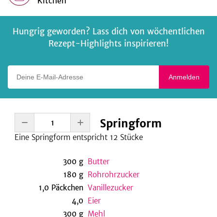
Kitchen
Hungrig geworden? Lass dich von wöchentlichen
Rezept-Highlights inspirieren!
Deine E-Mail-Adresse
Anmelden
Springform
Eine
Springform entspricht 12
Stücke
300
g
Butter
180
g
Rohrohrzucker
1,0
Päckchen
Vanillezucker
4,0
Eier
300
g
Mehl