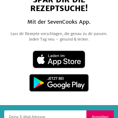
REZEPTSUCHE!
Mit der SevenCooks App.
Lass dir Rezepte vorschlagen, die genau zu dir passen.
Jeden Tag neu – gesund & lecker.
Laden
im
App
Store
Jetzt
bei
Google
Play
Deine E-Mail-Adresse
Anmelden