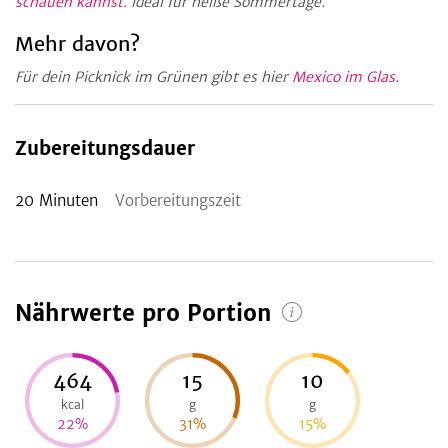
schauen kannst.
Ideal für heiße Sommertage.
Mehr davon?
Für dein Picknick im Grünen gibt es hier
Mexico im Glas.
Zubereitungsdauer
20
Minuten
Vorbereitungszeit
Nährwerte pro Portion
464
15
10
kcal
g
g
22
%
31
%
15
%