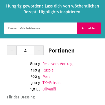
Hungrig geworden? Lass dich von wöchentlichen
Rezept-Highlights inspirieren!
Deine E-Mail-Adresse
Anmelden
Portionen
800
g
Reis, vom Vortrag
150
g
Rucola
300
g
Mais
300
g
TK-Erbsen
1,0
EL
Olivenöl
Für das Dressing