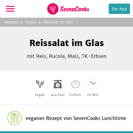
Zur App
zeigen
3
zur
Rezepte
Vegan
Reissalat im Glas
Bild
Startseite
Foto:
Foto:
Foto:
SevenCooks
SevenCooks
SevenCooks
Bild
2
Reissalat im Glas
zeigen
mit Reis, Rucola, Mais, TK-Erbsen
e,
Vegan
464
kcal
Einfach
20
Min.
veganes Rezept
von
SevenCooks Lunchtime