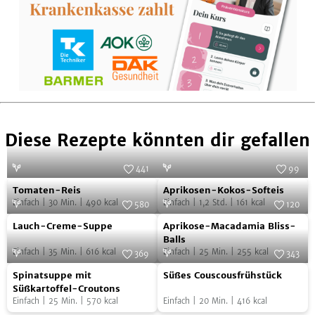
Diese Rezepte könnten dir gefallen
441
99
Tomaten-
Aprikosen-
Foto:
SevenCooks
Foto:
SevenCooks
Tomaten-Reis
Aprikosen-Kokos-Softeis
Reis
Kokos-
Einfach
|
30
Min.
|
490
kcal
Einfach
|
1,2
Std.
|
161
kcal
580
120
Softeis
Lauch-
Aprikose-
Foto:
SevenCooks
Foto:
SevenCooks
Lauch-Creme-Suppe
Aprikose-Macadamia Bliss-
Creme-
Macadamia
Balls
Einfach
|
35
Min.
|
616
kcal
Einfach
|
25
Min.
|
255
kcal
Suppe
Bliss-
369
343
Spinatsuppe
Süßes
Foto:
SevenCooks
Balls
Foto:
SevenCooks
Spinatsuppe mit
Süßes Couscousfrühstück
mit
Couscousfrühstück
Süßkartoffel-Croutons
Einfach
|
25
Min.
|
570
kcal
Einfach
|
20
Min.
|
416
kcal
Süßkartoffel-