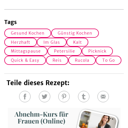
Tags
Gesund Kochen
Günstig Kochen
Herzhaft
Im Glas
Kalt
Mittagspause
Petersilie
Picknick
Quick & Easy
Reis
Rucola
To Go
Teile dieses Rezept:
Auf
Auf
Auf
Auf
E-
Facebook
Twitter
Pinterest
Tumblr
Mail
teilen
teilen
teilen
teilen