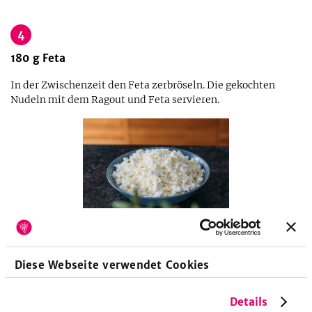
4
180
g
Feta
In der Zwischenzeit den Feta zerbröseln. Die gekochten
Nudeln mit dem Ragout und Feta servieren.
Küchengeräte
Diese Webseite verwendet Cookies
Topf
Topf Mit Deckel
Details