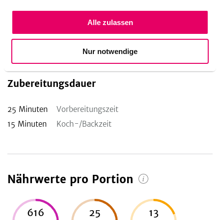
Mehr davon?
Alle zulassen
Schau doch mal in unserer
Sammlung für vegane
Pastagerichte
vorbei.
Nur notwendige
Zubereitungsdauer
25
Minuten
Vorbereitungszeit
15
Minuten
Koch-/Backzeit
Nährwerte pro Portion
616
25
13