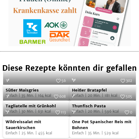
Diese Rezepte könnten dir gefallen
56
302
Süßer
Heißer
Foto:
Sabine Mader / Ulrike Schmid
Foto:
SevenCooks
Süßer Maisgries
Heißer Bratapfel
Maisgries
Bratapfel
Einfach
|
35
Min.
|
164
kcal
Einfach
|
20
Min.
|
181
kcal
608
505
Tagliatelle
Thunfisch
Foto:
SevenCooks
Foto:
SevenCooks
Tagliatelle mit Grünkohl
Thunfisch Pasta
mit
Pasta
Einfach
|
30
Min.
|
631
kcal
Einfach
|
20
Min.
|
596
kcal
113
0
Grünkohl
Wildreissalat
One
Foto:
SevenCooks
Foto:
SevenCooks
Wildreissalat mit
One Pot Spanischer Reis mit
mit
Pot
Sauerkirschen
Bohnen
Einfach
|
25
Min.
|
455
kcal
Einfach
|
35
Min.
|
529
kcal
Sauerkirschen
Spanischer