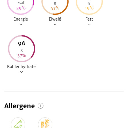
kcal
g
g
29
%
53
%
19
%
Energie
Eiweiß
Fett
96
g
37
%
Kohlenhydrate
Allergene