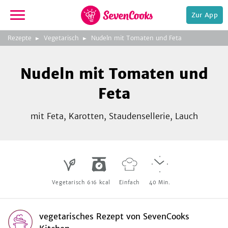
Zur App
zeigen
3
zur
Rezepte
Vegetarisch
Nudeln mit Tomaten und Feta
Bild
Startseite
Foto:
Foto:
Foto:
SevenCooks
SevenCooks
SevenCooks
Bild
2
Nudeln mit Tomaten und
zeigen
Feta
mit Feta, Karotten, Staudensellerie, Lauch
e,
Vegetarisch
616
kcal
Einfach
40
Min.
vegetarisches Rezept
von
SevenCooks