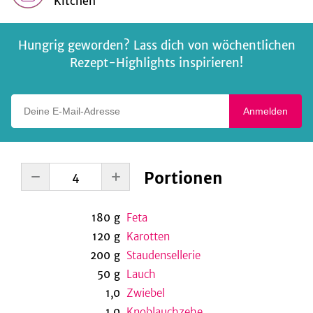
Kitchen
Hungrig geworden? Lass dich von wöchentlichen
Rezept-Highlights inspirieren!
Deine E-Mail-Adresse
Anmelden
Portionen
180
g
Feta
120
g
Karotten
200
g
Staudensellerie
50
g
Lauch
1,0
Zwiebel
1,0
Knoblauchzehe