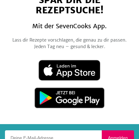
SPAR DIR DIE
REZEPTSUCHE!
Mit der SevenCooks App.
Lass dir Rezepte vorschlagen, die genau zu dir passen.
Jeden Tag neu – gesund & lecker.
Laden
im
App
Store
Jetzt
bei
Google
Play
Deine E-Mail-Adresse
Anmelden