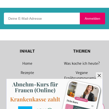
Deine E-Mail-Adresse
Anmelden
INHALT
THEMEN
Home
Was koche ich heute?
Rezepte
Vegane
Ernährungspyramide
Magazin
Vegane Rezepte
Sammlungen
Vegetarische Rezepte
Rezept Suche