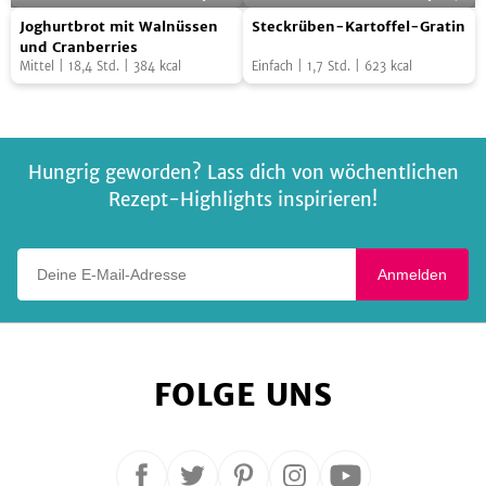
Joghurtbrot
Steckrüben-
Foto:
SevenCooks
und
Foto:
SevenCooks
Joghurtbrot mit Walnüssen
Steckrüben-Kartoffel-Gratin
mit
Kartoffel-
Camembert
und Cranberries
Mittel
|
18,4
Std.
|
384
kcal
Einfach
|
1,7
Std.
|
623
kcal
Walnüssen
Gratin
und
Cranberries
Hungrig geworden? Lass dich von wöchentlichen
Rezept-Highlights inspirieren!
Deine E-Mail-Adresse
Anmelden
FOLGE UNS