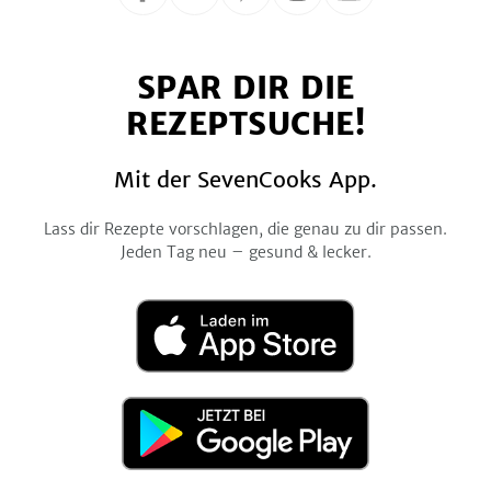
Folge
Folge
Folge
Folge
Folge
uns
uns
uns
uns
uns
auf
auf
auf
auf
auf
SPAR DIR DIE
Facebook
Twitter
Pinterest
Instagram
YouTube
REZEPTSUCHE!
Mit der SevenCooks App.
Lass dir Rezepte vorschlagen, die genau zu dir passen.
Jeden Tag neu – gesund & lecker.
Laden
im
App
Store
Jetzt
bei
Google
Play