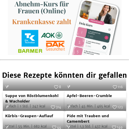
teilen
teilen
teilen
teilen
Diese Rezepte könnten dir gefallen
8
116
Suppe
Apfel-
Foto:
Simon Bajada
Foto:
NOA GmbH & Co. KG
Suppe von Röstblumenkohl
Apfel-Beeren-Crumble
von
Beeren-
& Wacholder
Einfach
|
1
Std.
|
247
kcal
Einfach
|
45
Min.
|
465
kcal
Röstblumenkohl
Crumble
314
123
Kürbis-
Pide
&
Foto:
SevenCooks
Foto:
SevenCooks
Kürbis-Graupen-Auflauf
Pide mit Trauben und
Graupen-
mit
Wacholder
Camembert
Mittel
|
55
Min.
|
682
kcal
Mittel
|
1,3
Std.
|
437
kcal
Auflauf
Trauben
44
149