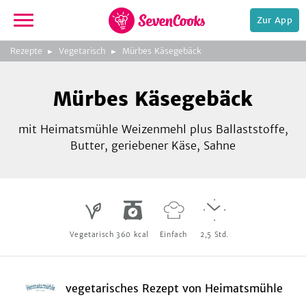
Zur App
zeigen
3
zur
Rezepte
Vegetarisch
Mürbes Käsegebäck
Bild
Startseite
Foto:
Foto:
Foto:
SevenCooks
SevenCooks
SevenCooks
Bild
2
Mürbes Käsegebäck
zeigen
mit Heimatsmühle Weizenmehl plus Ballaststoffe,
Butter, geriebener Käse, Sahne
e,
Vegetarisch
360
kcal
Einfach
2,5
Std.
vegetarisches Rezept
von
Heimatsmühle