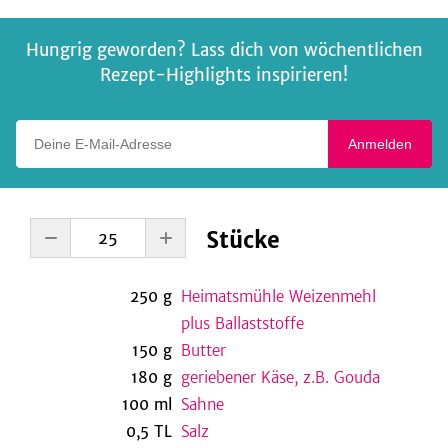
Hungrig geworden? Lass dich von wöchentlichen
Rezept-Highlights inspirieren!
Deine E-Mail-Adresse
Anmelden
Stücke
250
g
Heimatsmühle Weizenmehl
plus Ballaststoffe
150
g
Butter
180
g
geriebener Käse, z.B. Gouda
100
ml
Sahne
0,5
TL
Salz