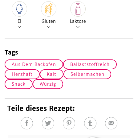
Ei
Gluten
Laktose
Tags
Aus Dem Backofen
Ballaststoffreich
Herzhaft
Kalt
Selbermachen
Snack
Würzig
Teile dieses Rezept:
Auf
Auf
Auf
Auf
E-
Facebook
Twitter
Pinterest
Tumblr
Mail