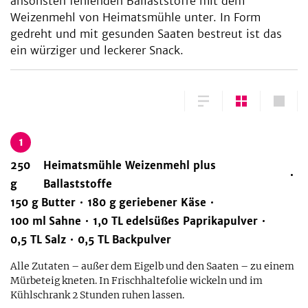
ansonsten fehlenden Ballaststoffe mit dem
Weizenmehl von Heimatsmühle unter. In Form
gedreht und mit gesunden Saaten bestreut ist das
ein würziger und leckerer Snack.
1
250
Heimatsmühle Weizenmehl plus
g
Ballaststoffe
150
g
Butter
180
g
geriebener Käse
100
ml
Sahne
1,0
TL
edelsüßes Paprikapulver
0,5
TL
Salz
0,5
TL
Backpulver
Alle Zutaten – außer dem Eigelb und den Saaten – zu einem
Mürbeteig kneten. In Frischhaltefolie wickeln und im
Kühlschrank 2 Stunden ruhen lassen.