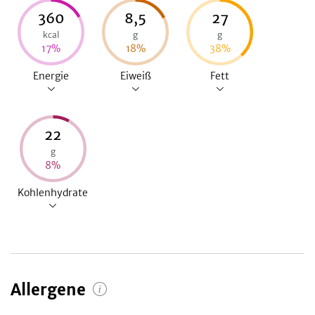
360
8,5
27
kcal
g
g
17
%
18
%
38
%
Energie
Eiweiß
Fett
22
g
8
%
Kohlenhydrate
Allergene