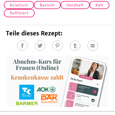
Asiatisch
Basisch
Herzhaft
Kalt
Raffiniert
Teile dieses Rezept:
Auf
Auf
Auf
Auf
E-
Facebook
Twitter
Pinterest
Tumblr
Mail
teilen
teilen
teilen
teilen