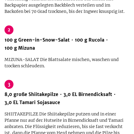
Backpapier ausgelegten Backblech verteilen und im
Backofen bei 70 Grad trocknen, bis der Ingwer knusprig ist.
2
100
g
Green-in-Snow-Salat
100
g
Rucola
100
g
Mizuna
MIZUNA-SALAT Die Blattsalate mischen, waschen und
trocken schleudern.
3
8,0
große
Shiitakepilze
3,0
EL
Birnendicksaft
3,0
EL
Tamari Sojasauce
SHIITAKEPILZE Die Shiitakepilze putzen und in einer
Pfanne nur auf der Hutseite in Birnendicksaft und Tamari
anbraten. Die Flüssigkeit reduzieren, bis sie fast verkocht
ist, dann die Pfanne vom Herd nehmen und die Pilze bis