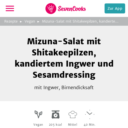
Zur App
zur
Rezepte
Vegan
Mizuna-Salat mit Shitakeepilzen, kandiertem Ingwer und Sesamdressing
Startseite
Foto:
Oliver Brachat
Mizuna-Salat mit
Shitakeepilzen,
kandiertem Ingwer und
Sesamdressing
e,
mit Ingwer, Birnendicksaft
Vegan
205
kcal
Mittel
40
Min.