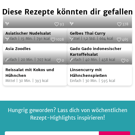
Diese Rezepte könnten dir gefallen
93
378
Asiatischer
Gelbes
Foto:
Frau S. verändert die Welt
Foto:
SevenCooks
Asiatischer Nudelsalat
Gelbes Thai Curry
Nudelsalat
Thai
Einfach
|
15
Min.
|
791
kcal
Mittel
|
1,2
Std.
|
664
kcal
1028
465
Curry
Asia
Gado
Foto:
SevenCooks
Foto:
SevenCooks
Asia Zoodles
Gado Gado indonesischer
Zoodles
Gado
Kartoffelsalat
Einfach
|
20
Min.
|
707
kcal
Einfach
|
40
Min.
|
458
kcal
indonesischer
0
0
Reissalat
Linsencurry
Foto:
SevenCooks
Kartoffelsalat
Foto:
SevenCooks
Reissalat mit Kokos und
Linsencurry mit
mit
mit
Hühnchen
Hähnchenspießen
Mittel
|
30
Min.
|
393
kcal
Einfach
|
30
Min.
|
595
kcal
Kokos
Hähnchenspießen
und
Hühnchen
Hungrig geworden? Lass dich von wöchentlichen
Rezept-Highlights inspirieren!
Deine E-Mail-Adresse