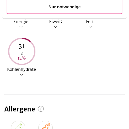
kcal
g
g
Nur notwendige
10
%
11
%
9
%
Energie
Eiweiß
Fett
31
g
12
%
Kohlenhydrate
Allergene