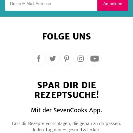
Anmelden
FOLGE UNS
Folge
Folge
Folge
Folge
Folge
uns
uns
uns
uns
uns
auf
auf
auf
auf
auf
SPAR DIR DIE
Facebook
Twitter
Pinterest
Instagram
YouTube
REZEPTSUCHE!
Mit der SevenCooks App.
Lass dir Rezepte vorschlagen, die genau zu dir passen.
Jeden Tag neu – gesund & lecker.