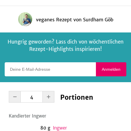
veganes Rezept
von
Surdham Göb
Hungrig geworden? Lass dich von wöchentlichen
Rezept-Highlights inspirieren!
Deine E-Mail-Adresse
Anmelden
Portionen
Kandierter Ingwer
80
g
Ingwer