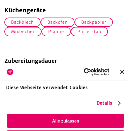
Küchengeräte
Backblech
Backofen
Backpapier
Mixbecher
Pfanne
Pürierstab
Zubereitungsdauer
40
Minuten
Vorbereitungszeit
Diese Webseite verwendet Cookies
Details
Nährwerte pro Portion
Alle zulassen
205
5,4
6,4