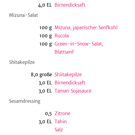
4,0
EL
Birnendicksaft
Mizuna-Salat
be
100
g
Mizuna, japanischer Senfkohl
100
g
Rucola
100
g
Green-in-Snow-Salat,
Blattsenf
Shitakepilze
8,0
große
Shiitakepilze
3,0
EL
Birnendicksaft
3,0
EL
Tamari Sojasauce
Sesamdressing
0,5
Zitrone
3,0
EL
Tahin
Salz