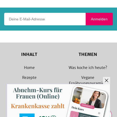
Deine E-Mail-Adresse
Anmelden
INHALT
THEMEN
Home
Was koche ich heute?
Rezepte
Vegane
Ernährungspyramide
Magazin
Vegane Rezepte
Sammlungen
Vegetarische Rezepte
Rezept Suche