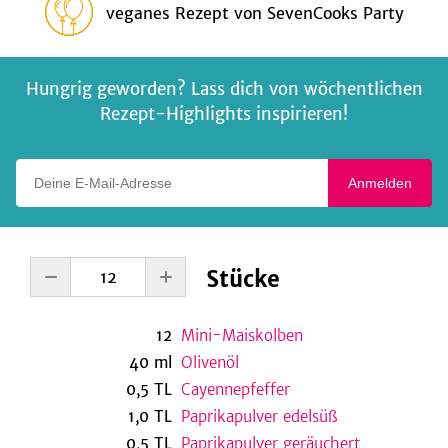
veganes Rezept
von
SevenCooks Party
Hungrig geworden? Lass dich von wöchentlichen
Rezept-Highlights inspirieren!
Deine E-Mail-Adresse
Anmelden
Stücke
12
Mini-Maiskolben
40
ml
Olivenöl
0,5
TL
Cayennepfeffer
1,0
TL
Paprikapulver edelsüß
0,5
TL
Paprikapulver geräuchert