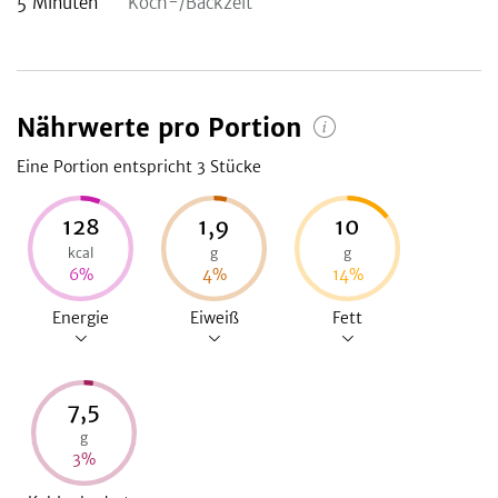
5
Minuten
Koch-/Backzeit
Nährwerte pro Portion
Eine Portion entspricht 3
Stücke
128
1,9
10
kcal
g
g
6
%
4
%
14
%
Energie
Eiweiß
Fett
7,5
g
3
%