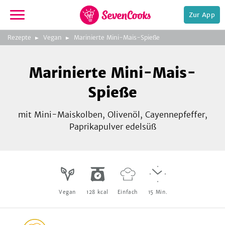
Zur App
zeigen
3
zur
Rezepte
Vegan
Marinierte Mini-Mais-Spieße
Bild
Startseite
Foto:
Foto:
Foto:
SevenCooks
SevenCooks
SevenCooks
Bild
2
Marinierte Mini-Mais-
zeigen
Spieße
mit Mini-Maiskolben, Olivenöl, Cayennepfeffer,
Paprikapulver edelsüß
e,
Vegan
128
kcal
Einfach
15
Min.