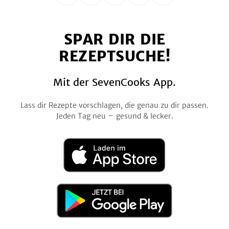
uns
uns
uns
uns
uns
auf
auf
auf
auf
auf
SPAR DIR DIE
Facebook
Twitter
Pinterest
Instagram
YouTube
REZEPTSUCHE!
Mit der SevenCooks App.
Lass dir Rezepte vorschlagen, die genau zu dir passen.
Jeden Tag neu – gesund & lecker.
Laden
im
App
Store
Jetzt
bei
Google
Play