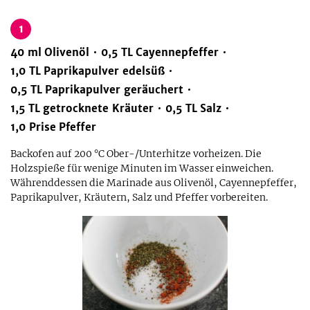
1
40
ml
Olivenöl
0,5
TL
Cayennepfeffer
1,0
TL
Paprikapulver edelsüß
0,5
TL
Paprikapulver geräuchert
1,5
TL
getrocknete Kräuter
0,5
TL
Salz
1,0
Prise
Pfeffer
Backofen auf 200 °C Ober-/Unterhitze vorheizen. Die
Holzspieße für wenige Minuten im Wasser einweichen.
Währenddessen die Marinade aus Olivenöl, Cayennepfeffer,
Paprikapulver, Kräutern, Salz und Pfeffer vorbereiten.