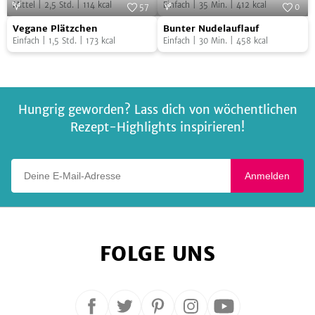
Tierbrote
Apfelstrudel
Mittel
|
2,5
Std.
|
114
kcal
Einfach
|
35
Min.
|
412
kcal
57
0
Vegane
Bunter
Foto:
SevenCooks
Foto:
SevenCooks
Vegane Plätzchen
Bunter Nudelauflauf
Plätzchen
Nudelauflauf
Einfach
|
1,5
Std.
|
173
kcal
Einfach
|
30
Min.
|
458
kcal
Hungrig geworden? Lass dich von wöchentlichen
Rezept-Highlights inspirieren!
Deine E-Mail-Adresse
Anmelden
FOLGE UNS
Folge
Folge
Folge
Folge
Folge