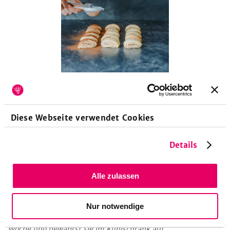
Küchengeräte
Diese Webseite verwendet Cookies
Backblech
Backofen
Backpapier
Nudelholz
Reibe
Rührgerät
Sieb
Details
Alle zulassen
Haltbarkeit
Da die Nuss-Marzipan-Kissen mit Quark gemacht werden,
Nur notwendige
kann man sie nicht solange aufheben, wie normale
Plätzchen. Am besten verspeist du sie innerhalb einer
Woche und bewahrst sie im Kühlschrank auf.