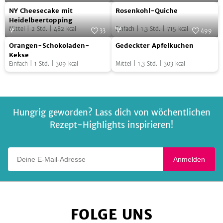
nonna
NY
Rosenkohl-
Foto:
SevenCooks
Foto:
SevenCooks
NY Cheesecake mit
Rosenkohl-Quiche
Cheesecake
Quiche
Heidelbeertopping
Mittel
|
2
Std.
|
482
kcal
Einfach
|
1,3
Std.
|
715
kcal
mit
33
499
Orangen-
Gedeckter
Heidelbeertopping
Foto:
Sonnentor
Foto:
SevenCooks
Orangen-Schokoladen-
Gedeckter Apfelkuchen
Schokoladen-
Apfelkuchen
Kekse
Einfach
|
1
Std.
|
309
kcal
Mittel
|
1,3
Std.
|
303
kcal
Kekse
Hungrig geworden? Lass dich von wöchentlichen
Rezept-Highlights inspirieren!
Deine E-Mail-Adresse
Anmelden
FOLGE UNS