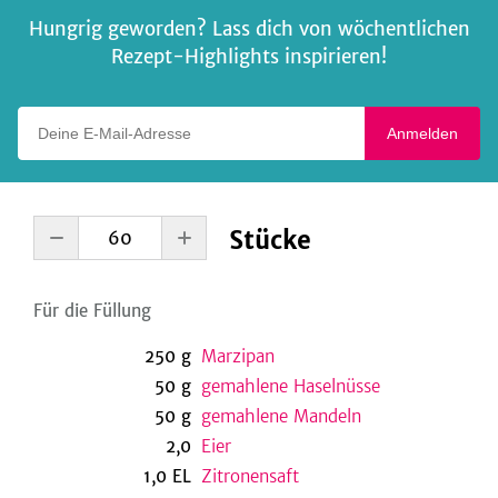
Hungrig geworden? Lass dich von wöchentlichen
Rezept-Highlights inspirieren!
Deine E-Mail-Adresse
Anmelden
Stücke
Für die Füllung
250
g
Marzipan
50
g
gemahlene Haselnüsse
50
g
gemahlene Mandeln
2,0
Eier
1,0
EL
Zitronensaft