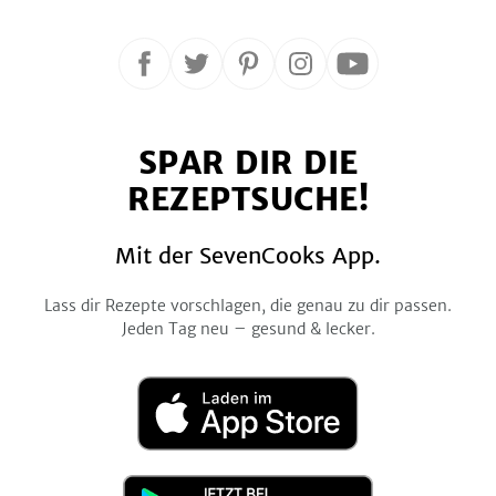
Folge
Folge
Folge
Folge
Folge
uns
uns
uns
uns
uns
auf
auf
auf
auf
auf
SPAR DIR DIE
Facebook
Twitter
Pinterest
Instagram
YouTube
REZEPTSUCHE!
Mit der SevenCooks App.
Lass dir Rezepte vorschlagen, die genau zu dir passen.
Jeden Tag neu – gesund & lecker.
Laden
im
App
Store
Jetzt