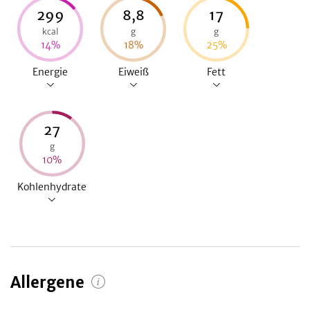
299
8,8
17
kcal
g
g
14
%
18
%
25
%
Energie
Eiweiß
Fett
27
g
10
%
Kohlenhydrate
Allergene