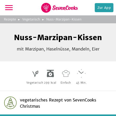
Zur App
zeigen
3
zur
Rezepte
Vegetarisch
Nuss-Marzipan-Kissen
Bild
Startseite
Foto:
Foto:
Foto:
SevenCooks
SevenCooks
SevenCooks
Bild
2
Nuss-Marzipan-Kissen
zeigen
mit Marzipan, Haselnüsse, Mandeln, Eier
e,
Vegetarisch
299
kcal
Einfach
45
Min.
vegetarisches Rezept
von
SevenCooks
Christmas