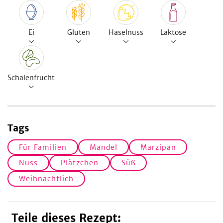
Ei
Gluten
Haselnuss
Laktose
Schalenfrucht
Tags
Für Familien
Mandel
Marzipan
Nuss
Plätzchen
Süß
Weihnachtlich
Teile dieses Rezept: