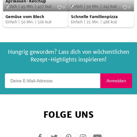
mit
Cupcakes
mit
Aprikosen-Ketchup
Einfach
|
45
Min.
|
457
kcal
Einfach
|
50
Min.
|
243
kcal
Aprikosen-
0
0
Birnen-
Gemüse
Schnelle
Ketchup
Foto:
SevenCooks
Foto:
SevenCooks
Rosinen-
Gemüse vom Blech
Schnelle Familienpizza
vom
Familienpizza
Einfach
|
50
Min.
|
506
kcal
Einfach
|
25
Min.
|
488
kcal
Chutney
Blech
Hungrig geworden? Lass dich von wöchentlichen
Rezept-Highlights inspirieren!
Deine E-Mail-Adresse
Anmelden
FOLGE UNS