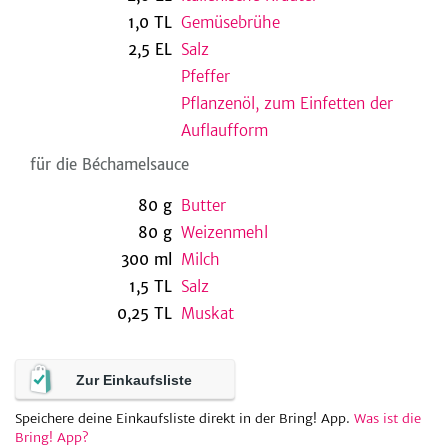
1,0
TL
Gemüsebrühe
2,5
EL
Salz
Pfeffer
be
Pflanzenöl, zum Einfetten der
Auflaufform
für die Béchamelsauce
80
g
Butter
80
g
Weizenmehl
300
ml
Milch
1,5
TL
Salz
0,25
TL
Muskat
Zur Einkaufsliste
Speichere deine Einkaufsliste direkt in der Bring! App.
Was ist die
Bring! App?