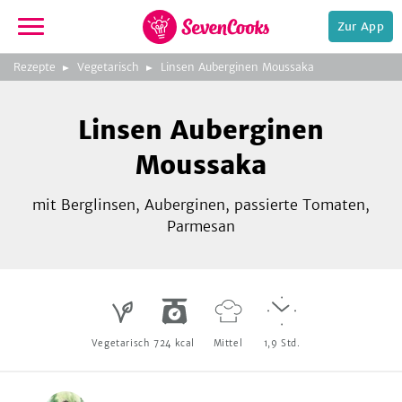
Zur App
zeigen
3
zur
Rezepte
Vegetarisch
Linsen Auberginen Moussaka
Bild
Startseite
Foto:
Foto:
Foto:
SevenCooks
SevenCooks
SevenCooks
Bild
2
Linsen Auberginen
zeigen
Moussaka
mit Berglinsen, Auberginen, passierte Tomaten,
Parmesan
e,
Vegetarisch
724
kcal
Mittel
1,9
Std.