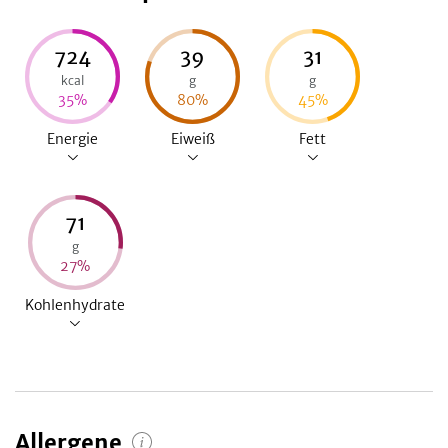
724
39
31
kcal
g
g
35
%
80
%
45
%
Energie
Eiweiß
Fett
71
g
27
%
Kohlenhydrate
Allergene