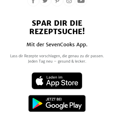
Folge
Folge
Folge
Folge
Folge
uns
uns
uns
uns
uns
auf
auf
auf
auf
auf
SPAR DIR DIE
Facebook
Twitter
Pinterest
Instagram
YouTube
REZEPTSUCHE!
Mit der SevenCooks App.
Lass dir Rezepte vorschlagen, die genau zu dir passen.
Jeden Tag neu – gesund & lecker.
Laden
im
App
Store
Jetzt
bei
Google