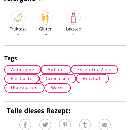
Fruktose
Gluten
Laktose
Tags
Aubergine
Auflauf
Essen Für Viele
Für Gäste
Griechisch
Herzhaft
Überbacken
Warm
Teile dieses Rezept:
Auf
Auf
Auf
Auf
E-