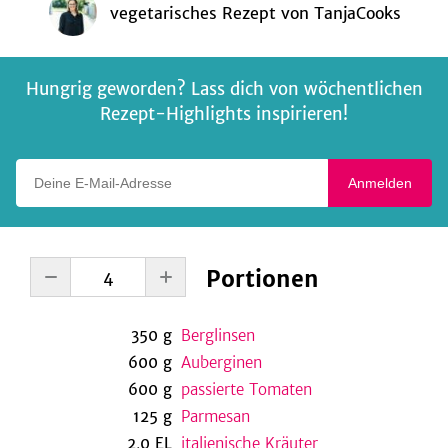
vegetarisches Rezept
von
TanjaCooks
Hungrig geworden? Lass dich von wöchentlichen
Rezept-Highlights inspirieren!
Deine E-Mail-Adresse
Anmelden
Portionen
350
g
Berglinsen
600
g
Auberginen
600
g
passierte Tomaten
125
g
Parmesan
2,0
EL
italienische Kräuter