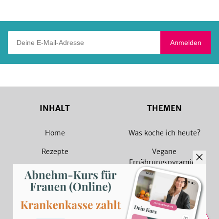
Play
Deine E-Mail-Adresse
Anmelden
INHALT
THEMEN
Home
Was koche ich heute?
Rezepte
Vegane
Ernährungspyramide
Magazin
Vegane Rezepte
Sammlungen
Vegetarische Rezepte
Rezept Suche