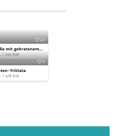
40
Foto:
Uschi Sura
la mit gebratenem
egan
.
|
295
kcal
0
Foto:
SevenCooks
ten-Frittata
.
|
408
kcal