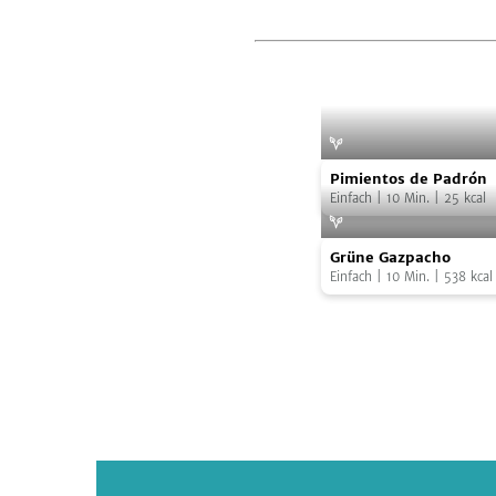
Pimientos
Foto:
Franziska
Pimientos de Padrón
de
Einfach
|
10
Min.
|
25
kcal
Padrón
Grüne
Grüne Gazpacho
Gazpacho
Einfach
|
10
Min.
|
538
kcal