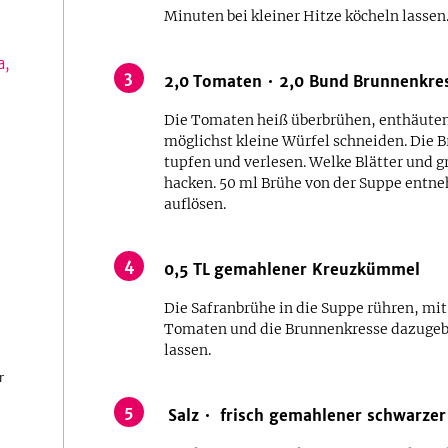
Minuten bei kleiner Hitze köcheln lassen
a,
3
2,0
Tomaten
2,0
Bund
Brunnenkre
Die Tomaten heiß überbrühen, enthäuten,
möglichst kleine Würfel schneiden. Die 
tupfen und verlesen. Welke Blätter und gr
hacken. 50 ml Brühe von der Suppe entn
auflösen.
4
0,5
TL
gemahlener Kreuzkümmel
Die Safranbrühe in die Suppe rühren, m
Tomaten und die Brunnenkresse dazugeb
lassen.
r
5
Salz
frisch gemahlener schwarzer 