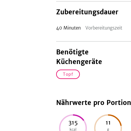
Zubereitungsdauer
40
Minuten
Vorbereitungszeit
Benötigte
Küchengeräte
Topf
Nährwerte pro Portio
315
11
kcal
g