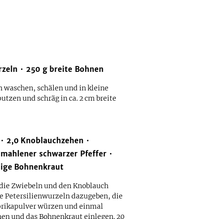
rzeln
250
g
breite Bohnen
n waschen, schälen und in kleine
tzen und schräg in ca. 2 cm breite
2,0
Knoblauchzehen
emahlener schwarzer Pfeffer
ige
Bohnenkraut
 die Zwiebeln und den Knoblauch
ie Petersilienwurzeln dazugeben, die
aprikapulver würzen und einmal
hen und das Bohnenkraut einlegen. 20