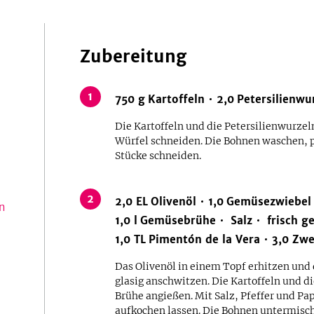
Zubereitung
1
750
g
Kartoffeln
2,0
Petersilienwu
Die Kartoffeln und die Petersilienwurzel
Würfel schneiden. Die Bohnen waschen, pu
Stücke schneiden.
2
2,0
EL
Olivenöl
1,0
Gemüsezwiebel
n
1,0
l
Gemüsebrühe
Salz
frisch g
1,0
TL
Pimentón de la Vera
3,0
Zwe
Das Olivenöl in einem Topf erhitzen und
glasig anschwitzen. Die Kartoffeln und d
Brühe angießen. Mit Salz, Pfeffer und P
aufkochen lassen. Die Bohnen untermisc