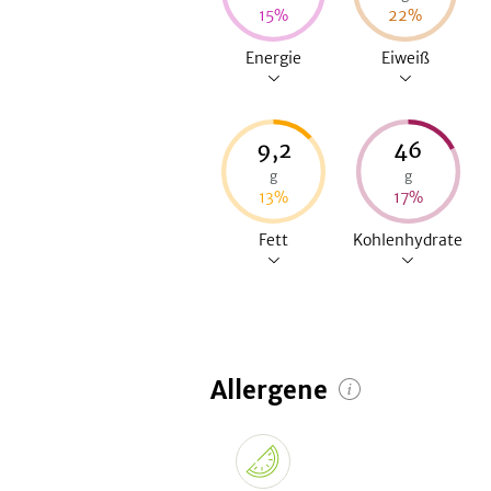
15
%
22
%
Energie
Eiweiß
9,2
46
g
g
13
%
17
%
Fett
Kohlenhydrate
Allergene