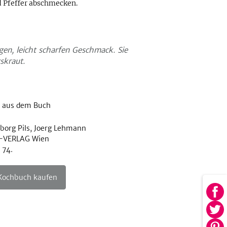
d Pfeffer abschmecken.
en, leicht scharfen Geschmack. Sie
skraut.
 aus dem Buch
eborg Pils, Joerg Lehmann
P-VERLAG Wien
 74.
 Kochbuch kaufen
Au
Fa
Au
tei
Twi