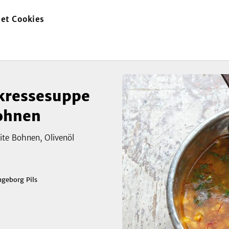
et Cookies
zur
eiten Bohnen
Startseite
kressesuppe
Bohnen
eite Bohnen, Olivenöl
ngeborg Pils