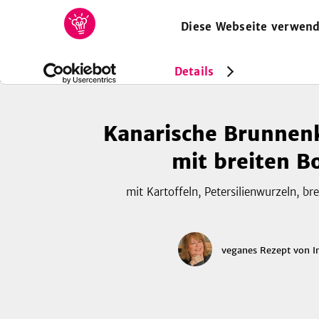
Diese Webseite verwend
HOME
REZEPTE
SAMMLUNGEN
MAGAZIN
Rezepte
Vegan
Kanarische Brunnenkressesuppe mit br
Details
Kanarische Brunnen
mit breiten 
mit Kartoffeln, Petersilienwurzeln, br
veganes Rezept
von
I