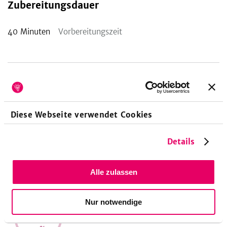
Zubereitungsdauer
40
Minuten
Vorbereitungszeit
Nährwerte pro Portion
Diese Webseite verwendet Cookies
412
13
14
kcal
g
g
Details
20
%
27
%
20
%
Energie
Eiweiß
Fett
Alle zulassen
Nur notwendige
57
g