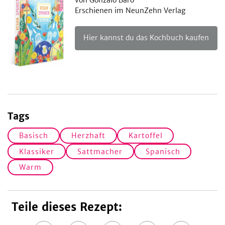
Erschienen im NeunZehn Verlag
Hier kannst du das Kochbuch kaufen
Tags
Basisch
Herzhaft
Kartoffel
Klassiker
Sattmacher
Spanisch
Warm
Teile dieses Rezept: