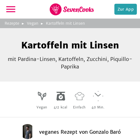
Zur App
zur
Foto:
Gonzalo Baró/NeunZehn
Rezepte
Vegan
Kartoffeln mit Linsen
Startseite
Verlag
Kartoffeln mit Linsen
mit Pardina-Linsen, Kartoffeln, Zucchini, Piquillo-
Paprika
e,
Vegan
412
kcal
Einfach
40
Min.
veganes Rezept
von
Gonzalo Baró