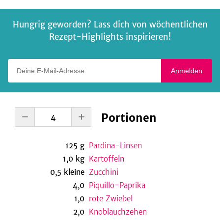
Hungrig geworden? Lass dich von wöchentlichen
Rezept-Highlights inspirieren!
Deine E-Mail-Adresse
Anmelden
Portionen
125
g
Pardina-Linsen
1,0
kg
Kartoffeln
0,5
kleine
Zucchini
4,0
Piquillo-Paprika
1,0
rote Zwiebel
2,0
Knoblauchzehen