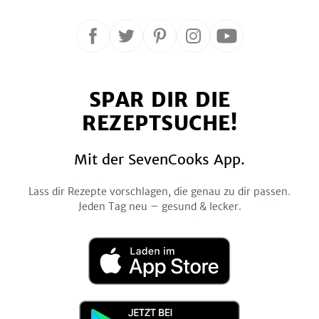
Folge
Folge
Folge
Folge
Folge
uns
uns
uns
uns
uns
auf
auf
auf
auf
auf
SPAR DIR DIE
Facebook
Twitter
Pinterest
Instagram
YouTube
REZEPTSUCHE!
Mit der SevenCooks App.
Lass dir Rezepte vorschlagen, die genau zu dir passen.
Jeden Tag neu – gesund & lecker.
Laden
im
App
Store
Jetzt