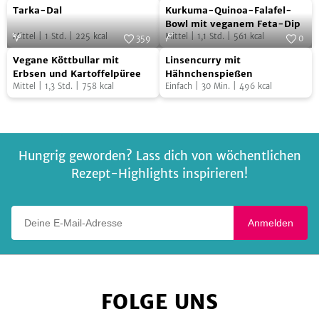
Tarka-
Kurkuma-
Zwiebeln
Foto:
Jonathan Gregson, Edition
–
Foto:
SevenCooks
Tarka-Dal
Kurkuma-Quinoa-Falafel-
Fackelträger
Dal
Quinoa-
und
vegan
Bowl mit veganem Feta-Dip
Mittel
|
1
Std.
|
225
kcal
Mittel
|
1,1
Std.
|
561
kcal
Falafel-
359
0
Schwarzkümmel
Vegane
Linsencurry
Foto:
SevenCooks
Bowl
Foto:
SevenCooks
Vegane Köttbullar mit
Linsencurry mit
Köttbullar
mit
mit
Erbsen und Kartoffelpüree
Hähnchenspießen
Mittel
|
1,3
Std.
|
758
kcal
Einfach
|
30
Min.
|
496
kcal
mit
Hähnchenspießen
veganem
Erbsen
Feta-
und
Dip
Kartoffelpüree
Hungrig geworden? Lass dich von wöchentlichen
Rezept-Highlights inspirieren!
Deine E-Mail-Adresse
Anmelden
FOLGE UNS