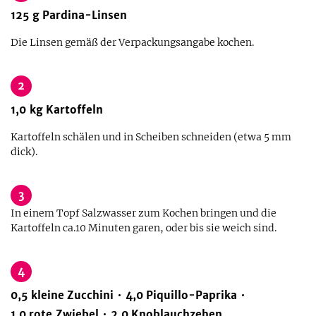
125
g
Pardina-Linsen
Die Linsen gemäß der Verpackungsangabe kochen.
2
1,0
kg
Kartoffeln
Kartoffeln schälen und in Scheiben schneiden (etwa 5 mm
dick).
3
In einem Topf Salzwasser zum Kochen bringen und die
Kartoffeln ca.10 Minuten garen, oder bis sie weich sind.
4
0,5
kleine
Zucchini
4,0
Piquillo-Paprika
1,0
rote Zwiebel
2,0
Knoblauchzehen