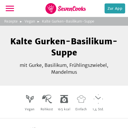
Zur App
zur
Rezepte
Vegan
Kalte Gurken-Basilikum-Suppe
Startseite
Foto:
Tanja Hauser
Kalte Gurken-Basilikum-
Suppe
mit Gurke, Basilikum, Frühlingszwiebel,
Mandelmus
e,
Vegan
Rohkost
165
kcal
Einfach
1,4
Std.