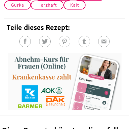
Gurke
Herzhaft
Kalt
Teile dieses Rezept:
Auf
Auf
Auf
Auf
E-
Facebook
Twitter
Pinterest
Tumblr
Mail
teilen
teilen
teilen
teilen