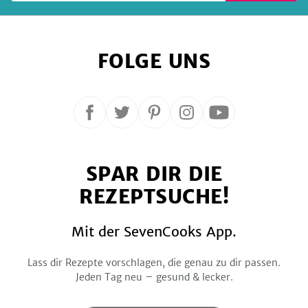
FOLGE UNS
Folge
Folge
Folge
Folge
Folge
uns
uns
uns
uns
uns
auf
auf
auf
auf
auf
SPAR DIR DIE
Facebook
Twitter
Pinterest
Instagram
YouTube
REZEPTSUCHE!
Mit der SevenCooks App.
Lass dir Rezepte vorschlagen, die genau zu dir passen.
Jeden Tag neu – gesund & lecker.