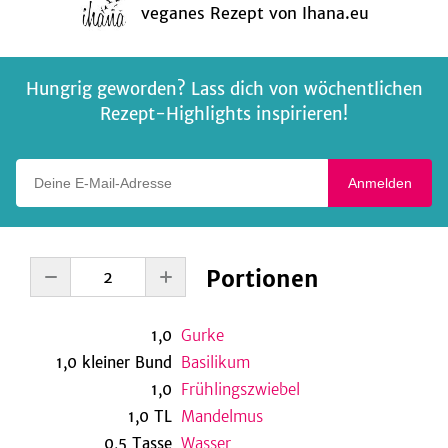
veganes Rezept
von
Ihana.eu
Hungrig geworden? Lass dich von wöchentlichen
Rezept-Highlights inspirieren!
Deine E-Mail-Adresse
Anmelden
Portionen
1,0
Gurke
1,0
kleiner
Bund
Basilikum
1,0
Frühlingszwiebel
1,0
TL
Mandelmus
0,5
Tasse
Wasser