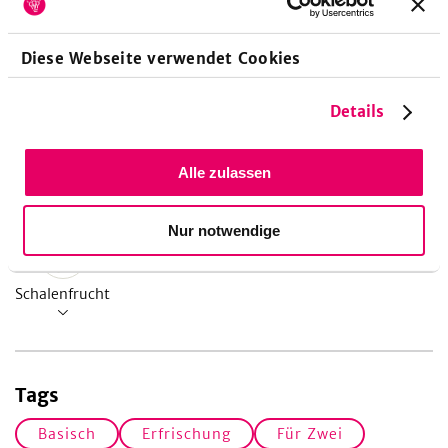
2
%
Kohlenhydrate
Diese Webseite verwendet Cookies
Details
Alle zulassen
Allergene
Nur notwendige
Schalenfrucht
Tags
Basisch
Erfrischung
Für Zwei