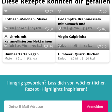
Diese Rezepte könnten dir gefallen
67
20
Erdbeer-
Gedämpfte
Foto:
iStock.com/Aidart
Foto:
Jonathan Lovekin
Erdbeer-Melonen-Shake
Gedämpfte Brennnesseln
Melonen-
Brennnesseln
mit Sumach und
Einfach
|
10
Min.
|
104
kcal
Schwarzkümmel
Mittel
|
45
Min.
|
315
kcal
Shake
mit
38
165
Milchreis
Virgin
Foto:
ab jetzt vegan
Sumach
Foto:
SevenCooks
Milchreis mit
Virgin Caipirinha
mit
Caipirinha
und
karamellisierten Nektarinen
Einfach
|
25
Min.
|
390
kcal
Einfach
|
5
Min.
|
142
kcal
karamellisierten
136
216
Schwarzkümmel
Himbeertarte
Himbeer-
Nektarinen
Foto:
SevenCooks
Foto:
SevenCooks
Himbeertarte vegan
Himbeer-Quark-Kuchen
vegan
Quark-
Mittel
|
1
Std.
|
354
kcal
Einfach
|
40
Min.
|
146
kcal
Kuchen
Hungrig geworden? Lass dich von wöchentlichen
Rezept-Highlights inspirieren!
Deine E-Mail-Adresse
Anmelden