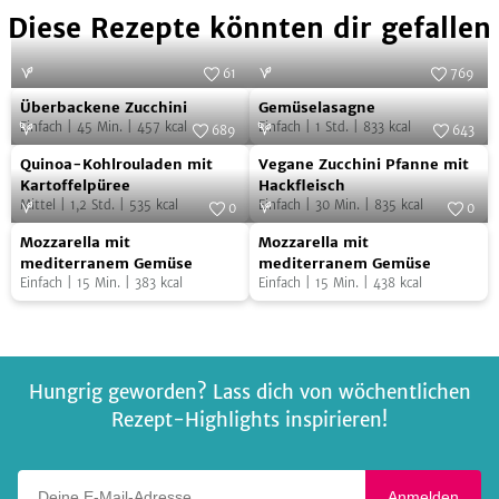
Diese Rezepte könnten dir gefallen
61
769
Überbackene
Gemüselasagne
Foto:
Zott - Die Genuss-Molkerei
Foto:
SevenCooks
Überbackene Zucchini
Gemüselasagne
Zucchini
Einfach
|
45
Min.
|
457
kcal
Einfach
|
1
Std.
|
833
kcal
689
643
Quinoa-
Vegane
Foto:
SevenCooks
Foto:
SevenCooks
Quinoa-Kohlrouladen mit
Vegane Zucchini Pfanne mit
Kohlrouladen
Zucchini
Kartoffelpüree
Hackfleisch
Mittel
|
1,2
Std.
|
535
kcal
Einfach
|
30
Min.
|
835
kcal
mit
Pfanne
0
0
Mozzarella
Mozzarella
Kartoffelpüree
Foto:
SevenCooks
mit
Foto:
SevenCooks
Mozzarella mit
Mozzarella mit
mit
mit
Hackfleisch
mediterranem Gemüse
mediterranem Gemüse
Einfach
|
15
Min.
|
383
kcal
Einfach
|
15
Min.
|
438
kcal
mediterranem
mediterranem
Gemüse
Gemüse
Hungrig geworden? Lass dich von wöchentlichen
Rezept-Highlights inspirieren!
Deine E-Mail-Adresse
Anmelden