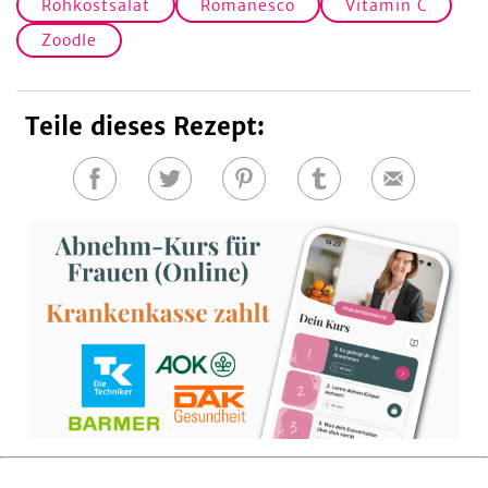
Rohkostsalat
Romanesco
Vitamin C
Zoodle
Teile dieses Rezept:
Auf
Auf
Auf
Auf
E-
Facebook
Twitter
Pinterest
Tumblr
Mail
teilen
teilen
teilen
teilen