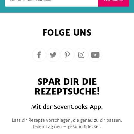
FOLGE UNS
Folge
Folge
Folge
Folge
Folge
uns
uns
uns
uns
uns
auf
auf
auf
auf
auf
SPAR DIR DIE
Facebook
Twitter
Pinterest
Instagram
YouTube
REZEPTSUCHE!
Mit der SevenCooks App.
Lass dir Rezepte vorschlagen, die genau zu dir passen.
Jeden Tag neu – gesund & lecker.