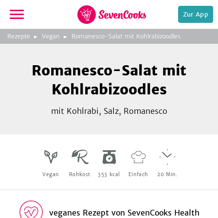
Zur App
zeigen
3
zur
Rezepte
Vegan
Romanesco-Salat mit Kohlrabizoodles
Bild
Startseite
Foto:
Foto:
Foto:
SevenCooks
SevenCooks
SevenCooks
Bild
2
Romanesco-Salat mit
zeigen
Kohlrabizoodles
mit Kohlrabi, Salz, Romanesco
e,
Vegan
Rohkost
353
kcal
Einfach
20
Min.
veganes Rezept
von
SevenCooks Health