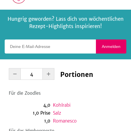
Hungrig geworden? Lass dich von wöchentlichen
Rezept-Highlights inspirieren!
Deine E-Mail-Adresse
Anmelden
Portionen
Für die Zoodles
4,0
Kohlrabi
1,0
Prise
Salz
1,0
Romanesco
Für das Himbeerpesto