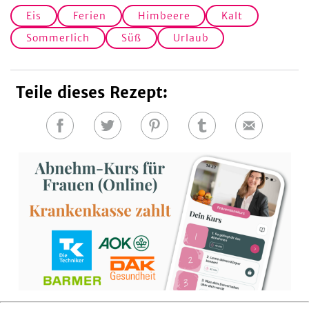
Eis
Ferien
Himbeere
Kalt
Sommerlich
Süß
Urlaub
Teile dieses Rezept:
Auf
Auf
Auf
Auf
E-
Facebook
Twitter
Pinterest
Tumblr
Mail
teilen
teilen
teilen
teilen