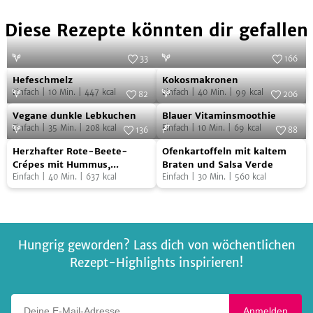
Diese Rezepte könnten dir gefallen
33
166
Hefeschmelz
Kokosmakronen
Foto:
SevenCooks
Foto:
SevenCooks
Hefeschmelz
Kokosmakronen
Einfach
|
10
Min.
|
447
kcal
Einfach
|
40
Min.
|
99
kcal
82
206
Vegane
Blauer
Foto:
SevenCooks
Foto:
SevenCooks
Vegane dunkle Lebkuchen
Blauer Vitaminsmoothie
dunkle
Vitaminsmoothie
Einfach
|
35
Min.
|
208
kcal
Einfach
|
10
Min.
|
69
kcal
136
88
Lebkuchen
Herzhafter
Ofenkartoffeln
Foto:
Beetgold
Foto:
SevenCooks
Herzhafter Rote-Beete-
Ofenkartoffeln mit kaltem
Rote-
mit
Crépes mit Hummus,
Braten und Salsa Verde
Avocado und gerösteter
Einfach
|
40
Min.
|
637
kcal
Einfach
|
30
Min.
|
560
kcal
Beete-
kaltem
Süsskartoffel
Crépes
Braten
mit
und
Hummus,
Salsa
Hungrig geworden? Lass dich von wöchentlichen
Avocado
Verde
Rezept-Highlights inspirieren!
und
gerösteter
Süsskartoffel
Deine E-Mail-Adresse
Anmelden