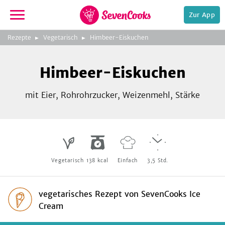
Zur App
zeigen
3
zur
Rezepte
Vegetarisch
Himbeer-Eiskuchen
Bild
Startseite
Foto:
Foto:
Foto:
SevenCooks
SevenCooks
SevenCooks
Bild
2
Himbeer-Eiskuchen
zeigen
mit Eier, Rohrohrzucker, Weizenmehl, Stärke
e,
Vegetarisch
138
kcal
Einfach
3,5
Std.
vegetarisches Rezept
von
SevenCooks Ice
Cream