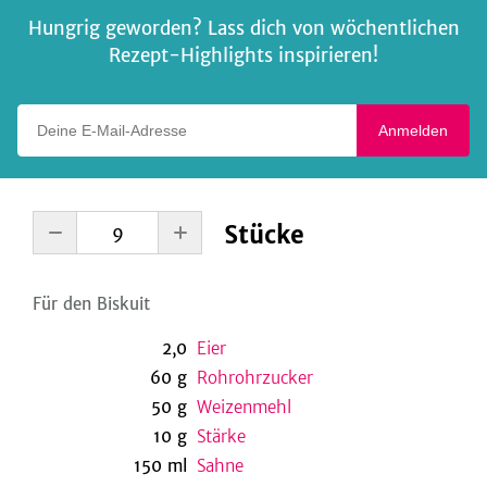
Hungrig geworden? Lass dich von wöchentlichen
Rezept-Highlights inspirieren!
Deine E-Mail-Adresse
Anmelden
Stücke
Für den Biskuit
2,0
Eier
60
g
Rohrohrzucker
50
g
Weizenmehl
10
g
Stärke
150
ml
Sahne