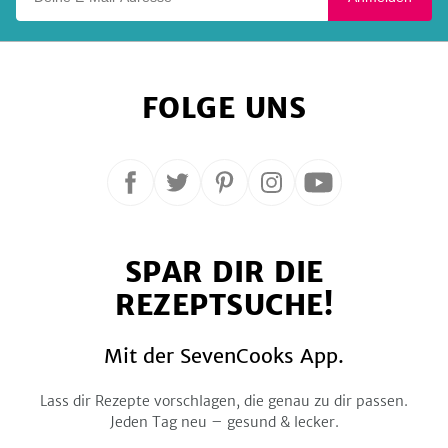
FOLGE UNS
Folge
Folge
Folge
Folge
Folge
uns
uns
uns
uns
uns
auf
auf
auf
auf
auf
SPAR DIR DIE
Facebook
Twitter
Pinterest
Instagram
YouTube
REZEPTSUCHE!
Mit der SevenCooks App.
Lass dir Rezepte vorschlagen, die genau zu dir passen.
Jeden Tag neu – gesund & lecker.