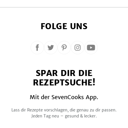
FOLGE UNS
Folge
Folge
Folge
Folge
Folge
uns
uns
uns
uns
uns
auf
auf
auf
auf
auf
SPAR DIR DIE
Facebook
Twitter
Pinterest
Instagram
YouTube
REZEPTSUCHE!
Mit der SevenCooks App.
Lass dir Rezepte vorschlagen, die genau zu dir passen.
Jeden Tag neu – gesund & lecker.