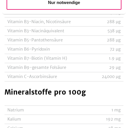
Nur notwendige
Vitamin B1-Thiamin
22
µg
Vitamin B2-Riboflavin
48
µg
Vitamin B3-Niacin, Nicotinsäure
288
µg
Vitamin B3-Niacinäquivalent
538
µg
Vitamin B5-Pantothensäure
288
µg
Vitamin B6-Pyridoxin
72
µg
Vitamin B7-Biotin (Vitamin H)
1.9
µg
Vitamin B9-gesamte Folsäure
29
µg
Vitamin C-Ascorbinsäure
24000
µg
Mineralstoffe
pro 100g
Natrium
1
mg
Kalium
192
mg