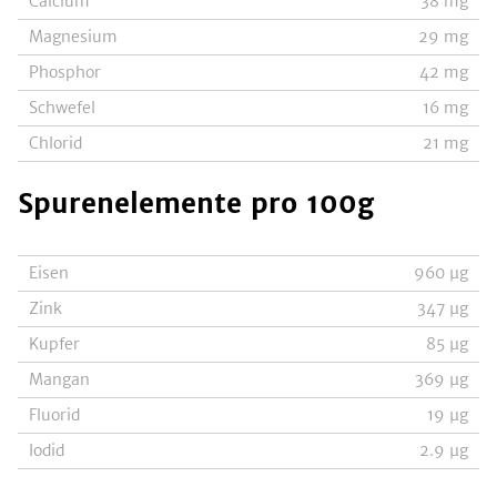
Calcium
38
mg
Magnesium
29
mg
Phosphor
42
mg
Schwefel
16
mg
Chlorid
21
mg
Spurenelemente
pro 100g
Eisen
960
µg
Zink
347
µg
Kupfer
85
µg
Mangan
369
µg
Fluorid
19
µg
Iodid
2.9
µg