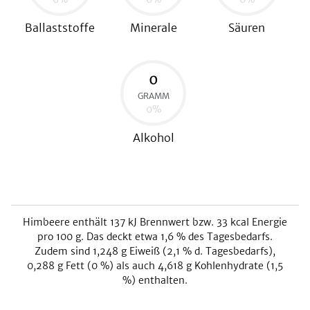
Ballaststoffe
Minerale
Säuren
0
GRAMM
0
%
Alkohol
Himbeere
enthält
137
kJ
Brennwert bzw.
33
kcal
Energie
pro 100 g. Das deckt etwa
1,6
% des Tagesbedarfs.
Zudem sind
1,248
g Eiweiß (
2,1
% d. Tagesbedarfs),
0,288
g Fett (
0
%) als auch
4,618
g Kohlenhydrate (
1,5
%) enthalten.