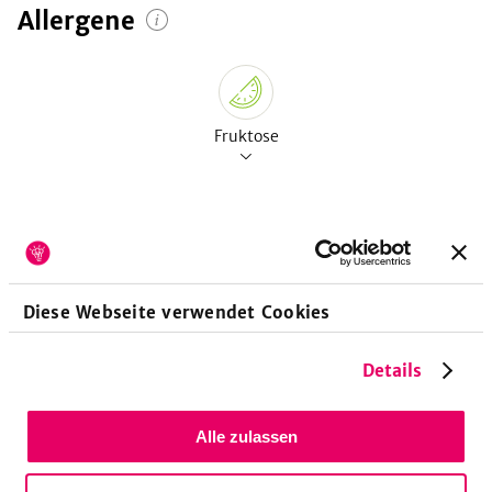
Allergene
Fruktose
Vitamine
pro 100g
Diese Webseite verwendet Cookies
Vitamin A-Retinoläquivalent
3
µg
Vitamin A-Beta-Carotin
16
µg
Details
Vitamin E-Tocopheroläquivalent
660
µg
Vitamin E-Alpha-Tocopherol
660
µg
Alle zulassen
Vitamin K-Phyllochinon
10
µg