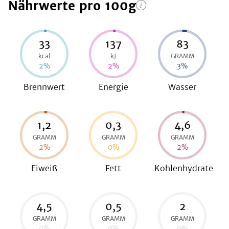
Nährwerte
pro 100g
be
33
137
83
kcal
kJ
GRAMM
2
%
2
%
3
%
Brennwert
Energie
Wasser
1,2
0,3
4,6
GRAMM
GRAMM
GRAMM
2
%
0
%
2
%
Eiweiß
Fett
Kohlenhydrate
4,5
0,5
2
GRAMM
GRAMM
GRAMM
0
%
0
%
0
%