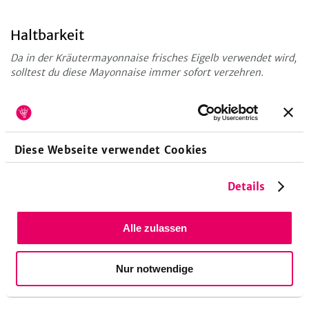
Haltbarkeit
Da in der Kräutermayonnaise frisches Eigelb verwendet wird,
solltest du diese Mayonnaise immer sofort verzehren.
Dazu passen ...
... am besten Pommes. Die Kräutermayonnaise passt gut zu
selbstgemachten Pommes aus dem Ofen
, zu
Süßkartoffel-
Diese Webseite verwendet Cookies
Pommes
oder als Soße zu
allen möglichen Burger-
Variationen
.
Details
Zubereitungsdauer
Alle zulassen
15
Minuten
Vorbereitungszeit
Nur notwendige