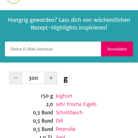
Hungrig geworden? Lass dich von wöchentlichen
Rezept-Highlights inspirieren!
Deine E-Mail-Adresse
Anmelden
g
150
g
Joghurt
2,0
sehr frische Eigelb
0,5
Bund
Schnittlauch
0,5
Bund
Dill
0,5
Bund
Petersilie
1,0
TL
Senf