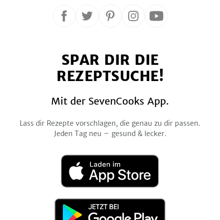
Folge
Folge
Folge
Folge
Folge
uns
uns
uns
uns
uns
auf
auf
auf
auf
auf
SPAR DIR DIE
Facebook
Twitter
Pinterest
Instagram
YouTube
REZEPTSUCHE!
Mit der SevenCooks App.
Lass dir Rezepte vorschlagen, die genau zu dir passen.
Jeden Tag neu – gesund & lecker.
Laden
im
App
Store
Jetzt
bei