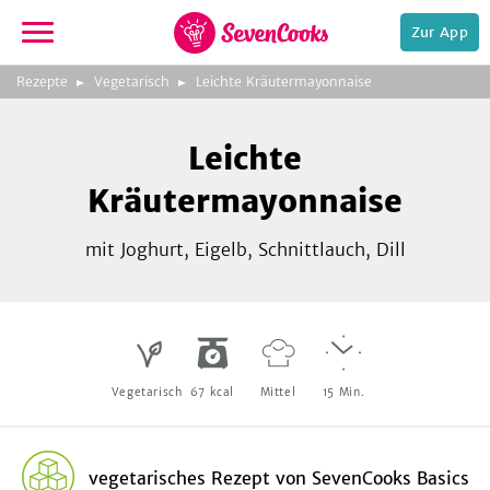
Zur App
zeigen
3
zur
Rezepte
Vegetarisch
Leichte Kräutermayonnaise
Bild
Startseite
Foto:
Foto:
Foto:
SevenCooks
SevenCooks
SevenCooks
Bild
2
Leichte
zeigen
Kräutermayonnaise
mit Joghurt, Eigelb, Schnittlauch, Dill
e,
Vegetarisch
67
kcal
Mittel
15
Min.
vegetarisches Rezept
von
SevenCooks Basics