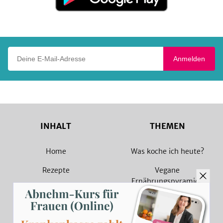
Google
Play
Deine E-Mail-Adresse
Anmelden
INHALT
THEMEN
Home
Was koche ich heute?
Rezepte
Vegane
Ernährungspyramide
Magazin
Vegane Rezepte
Sammlungen
Vegetarische Rezepte