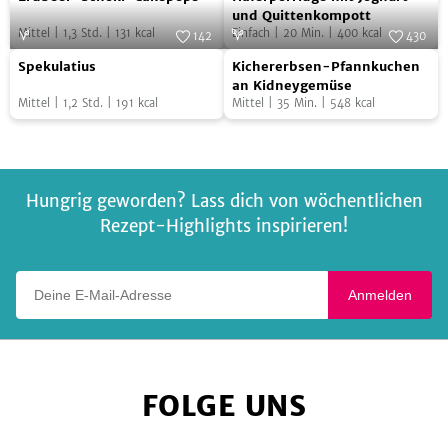
Schoki-
mit
und Quittenkompott
Mittel
|
1,3
Std.
|
131
kcal
Einfach
|
20
Min.
|
400
kcal
Cakepops
Joghurt
142
430
Spekulatius
Kichererbsen-
Foto:
SevenCooks
und
Foto:
SevenCooks
Spekulatius
Kichererbsen-Pfannkuchen
Pfannkuchen
Quittenkompott
an Kidneygemüse
Mittel
|
1,2
Std.
|
191
kcal
Mittel
|
35
Min.
|
548
kcal
an
Kidneygemüse
Hungrig geworden? Lass dich von wöchentlichen
Rezept-Highlights inspirieren!
Deine E-Mail-Adresse
Anmelden
FOLGE UNS