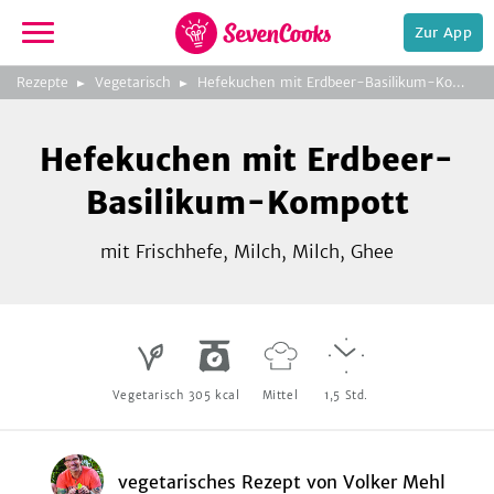
Zur App
zur
Rezepte
Vegetarisch
Hefekuchen mit Erdbeer-Basilikum-Kompott
Startseite
Foto:
Michaela Auer
Hefekuchen mit Erdbeer-
Basilikum-Kompott
mit Frischhefe, Milch, Milch, Ghee
e,
Vegetarisch
305
kcal
Mittel
1,5
Std.
vegetarisches Rezept
von
Volker Mehl