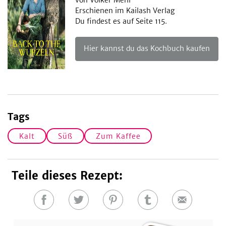
Erschienen im Kailash Verlag
Du findest es auf Seite 115.
Hier kannst du das Kochbuch kaufen
Tags
Kalt
Süß
Zum Kaffee
Teile dieses Rezept:
Auf
Auf
Auf
Auf
E-
Facebook
Twitter
Pinterest
Tumblr
Mail
teilen
teilen
teilen
teilen