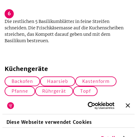
6
Die restlichen 5 Basilikumblätter in feine Streifen
schneiden. Die Frischkäsemasse auf die Kuchenscheiben
streichen, das Kompott darauf geben und mit dem
Basilikum bestreuen.
Küchengeräte
Backofen
Haarsieb
Kastenform
Pfanne
Rührgerät
Topf
Zubereitungsdauer
Diese Webseite verwendet Cookies