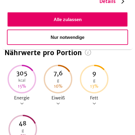
30
Minuten
Vorbereitungszeit
Details
30
Minuten
Koch-/Backzeit
30
Minuten
Ruhezeit
Alle zulassen
Nur notwendige
Nährwerte pro Portion
305
7,6
9
kcal
g
g
15
%
16
%
13
%
Energie
Eiweiß
Fett
48
g