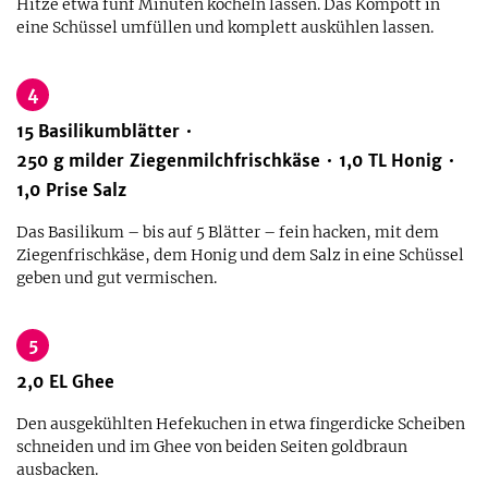
Hitze etwa fünf Minuten köcheln lassen. Das Kompott in
eine Schüssel umfüllen und komplett auskühlen lassen.
4
15
Basilikumblätter
250
g
milder Ziegenmilchfrischkäse
1,0
TL
Honig
1,0
Prise
Salz
Das Basilikum – bis auf 5 Blätter – fein hacken, mit dem
Ziegenfrischkäse, dem Honig und dem Salz in eine Schüssel
geben und gut vermischen.
5
2,0
EL
Ghee
Den ausgekühlten Hefekuchen in etwa fingerdicke Scheiben
schneiden und im Ghee von beiden Seiten goldbraun
ausbacken.