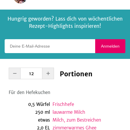
Hungrig geworden? Lass dich von wöchentlichen
Rezept-Highlights inspirieren!
Deine E-Mail-Adresse
Anmelden
Portionen
Für den Hefekuchen
0,5
Würfel
Frischhefe
250
ml
lauwarme Milch
etwas
Milch, zum Bestreichen
2,0
EL
zimmerwarmes Ghee