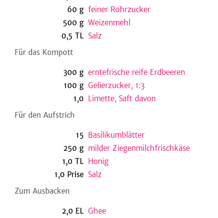
60
g
feiner Rohrzucker
500
g
Weizenmehl
0,5
TL
Salz
be
Für das Kompott
300
g
erntefrische reife Erdbeeren
100
g
Gelierzucker, 1:3
1,0
Limette, Saft davon
Für den Aufstrich
15
Basilikumblätter
250
g
milder Ziegenmilchfrischkäse
1,0
TL
Honig
1,0
Prise
Salz
Zum Ausbacken
2,0
EL
Ghee