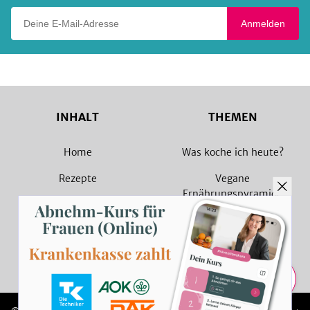
Deine E-Mail-Adresse
Anmelden
INHALT
THEMEN
Home
Was koche ich heute?
Rezepte
Vegane
Ernährungspyramide
Magazin
Vegane Rezepte
Sammlungen
Vegetarische Rezepte
Rezept Suche
Teilen