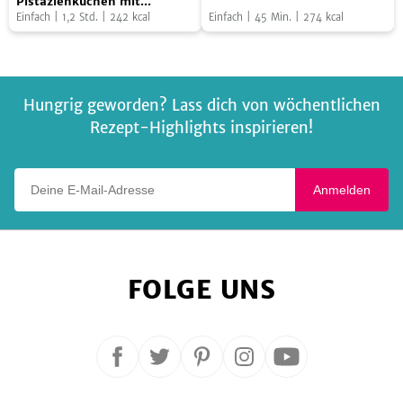
Zucchini-
Amerikaner
Pistazienkuchen mit
Frischkäse-Frosting
Einfach
|
1,2
Std.
|
242
kcal
Einfach
|
45
Min.
|
274
kcal
Pistazienkuchen
mit
Frischkäse-
Frosting
Hungrig geworden? Lass dich von wöchentlichen
Rezept-Highlights inspirieren!
Deine E-Mail-Adresse
Anmelden
FOLGE UNS
Folge
Folge
Folge
Folge
Folge
uns
uns
uns
uns
uns