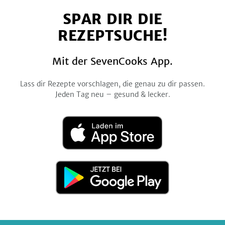
auf
auf
auf
auf
auf
SPAR DIR DIE
Facebook
Twitter
Pinterest
Instagram
YouTube
REZEPTSUCHE!
Mit der SevenCooks App.
Lass dir Rezepte vorschlagen, die genau zu dir passen.
Jeden Tag neu – gesund & lecker.
Laden
im
App
Store
Jetzt
bei
Google
Play