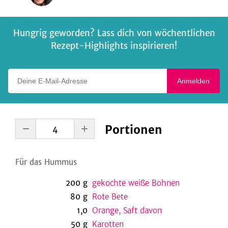
Hungrig geworden? Lass dich von wöchentlichen
Rezept-Highlights inspirieren!
Deine E-Mail-Adresse
Anmelden
Portionen
Für das Hummus
200
g
gekochte weiße Bohnen
80
g
Rote Bete
1,0
Orange, Saft davon
50
g
Karotten