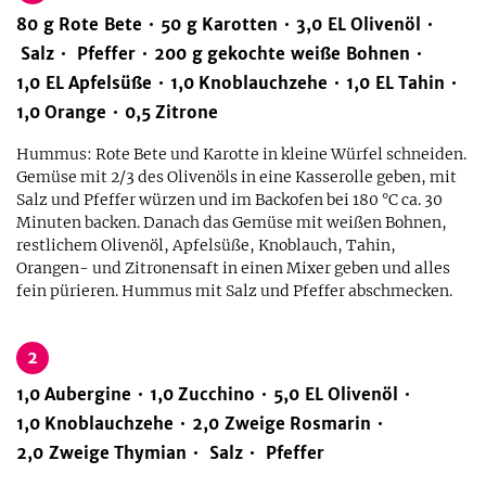
80
g
Rote Bete
50
g
Karotten
3,0
EL
Olivenöl
Salz
Pfeffer
200
g
gekochte weiße Bohnen
1,0
EL
Apfelsüße
1,0
Knoblauchzehe
1,0
EL
Tahin
1,0
Orange
0,5
Zitrone
Hummus: Rote Bete und Karotte in kleine Würfel schneiden.
Gemüse mit 2/3 des Olivenöls in eine Kasserolle geben, mit
Salz und Pfeffer würzen und im Backofen bei 180 °C ca. 30
Minuten backen. Danach das Gemüse mit weißen Bohnen,
restlichem Olivenöl, Apfelsüße, Knoblauch, Tahin,
Orangen- und Zitronensaft in einen Mixer geben und alles
fein pürieren. Hummus mit Salz und Pfeffer abschmecken.
2
1,0
Aubergine
1,0
Zucchino
5,0
EL
Olivenöl
1,0
Knoblauchzehe
2,0
Zweige
Rosmarin
2,0
Zweige
Thymian
Salz
Pfeffer