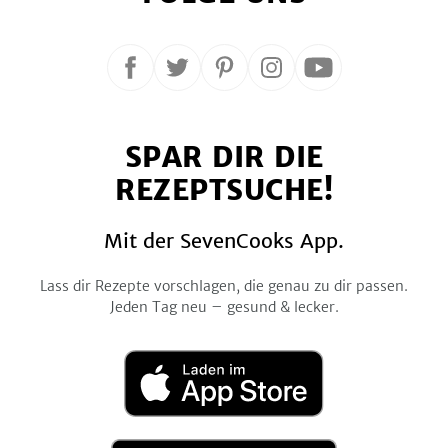
Folge
Folge
Folge
Folge
Folge
uns
uns
uns
uns
uns
auf
auf
auf
auf
auf
SPAR DIR DIE
Facebook
Twitter
Pinterest
Instagram
YouTube
REZEPTSUCHE!
Mit der SevenCooks App.
Lass dir Rezepte vorschlagen, die genau zu dir passen.
Jeden Tag neu – gesund & lecker.
Laden
im
App
Store