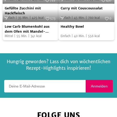
Spinat
–
722
430
Gefüllte
Curry
mit
Foto:
SevenCooks
vegan
Foto:
SevenCooks
Gefüllte Zucchini mit
Curry mit Couscoussalat
Zucchini
mit
Pellkartoffeln
Hackfleisch
Einfach
|
35
Min.
|
425
kcal
Einfach
|
45
Min.
|
760
kcal
mit
Couscoussalat
573
0
Low
Healthy
Hackfleisch
Foto:
SevenCooks
Foto:
SevenCooks
Low Carb Blumenkohl aus
Healthy Bowl
Carb
Bowl
dem Ofen mit Mandel-
Dukkah
Mittel
|
55
Min.
|
341
kcal
Einfach
|
40
Min.
|
556
kcal
Blumenkohl
aus
dem
Ofen
Hungrig geworden? Lass dich von wöchentlichen
mit
Rezept-Highlights inspirieren!
Mandel-
Dukkah
Deine E-Mail-Adresse
Anmelden
FOLGE UNS