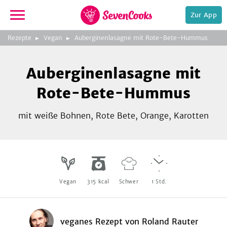
Zur App
zur
Foto:
Alexandra Schubert,
Rezepte
Vegan
Auberginenlasagne mit Rote-Bete-Hummus
Startseite
www.myshoots.de
Auberginenlasagne mit
Rote-Bete-Hummus
mit weiße Bohnen, Rote Bete, Orange, Karotten
e,
Vegan
315
kcal
Schwer
1
Std.
veganes Rezept
von
Roland Rauter