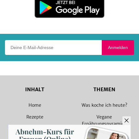
Jetzt
bei
Google
Play
Deine E-Mail-Adresse
Anmelden
INHALT
THEMEN
Home
Was koche ich heute?
Rezepte
Vegane
Ernährungspyramide
Magazin
Vegane Rezepte