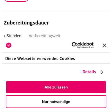
Zubereitungsdauer
1
Stunden
Vorbereitungszeit
Diese Webseite verwendet Cookies
Nährwerte pro Portion
Details
315
9,8
22
kcal
Alle zulassen
g
g
15
%
20
%
32
%
Energie
Eiweiß
Fett
Nur notwendige