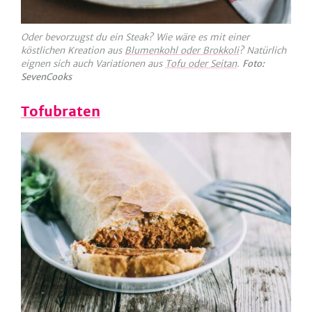
Oder bevorzugst du ein Steak? Wie wäre es mit einer
köstlichen Kreation aus
Blumenkohl oder Brokkoli
? Natürlich
eignen sich auch Variationen aus
Tofu oder Seitan
.
Foto:
SevenCooks
Tofubraten