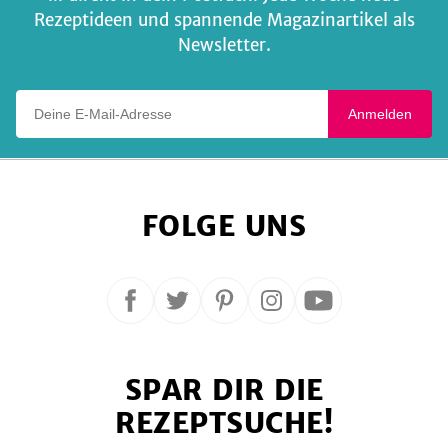
Rezeptideen und spannende Magazinartikel als
Newsletter.
Deine E-Mail-Adresse
Anmelden
FOLGE UNS
Folge
Folge
Folge
Folge
Folge
uns
uns
uns
uns
uns
auf
auf
auf
auf
auf
SPAR DIR DIE
Facebook
Twitter
Pinterest
Instagram
YouTube
REZEPTSUCHE!