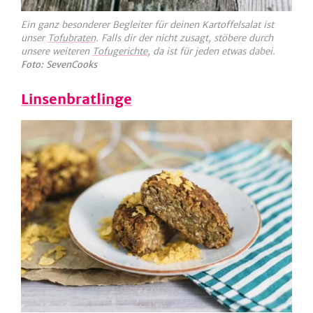
Ein ganz besonderer Begleiter für deinen Kartoffelsalat ist
unser
Tofubraten
. Falls dir der nicht zusagt, stöbere durch
unsere weiteren
Tofugerichte
, da ist für jeden etwas dabei.
Foto: SevenCooks
Linsenbratlinge