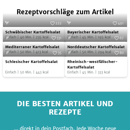
Rezeptvorschläge zum Artikel
222
491
Schwäbischer
Bayerischer
Foto:
SevenCooks
Foto:
SevenCooks
Schwäbischer Kartoffelsalat
Bayerischer Kartoffelsalat
Kartoffelsalat
Kartoffelsalat
Einfach
|
40
Min.
|
235
kcal
Einfach
|
45
Min.
|
195
kcal
331
67
Mediterraner
Norddeutscher
Foto:
SevenCooks
Foto:
SevenCooks
Mediterraner Kartoffelsalat
Norddeutscher Kartoffelsalat
Kartoffelsalat
Kartoffelsalat
Einfach
|
50
Min.
|
413
kcal
Einfach
|
50
Min.
|
294
kcal
35
80
Schlesischer
Rheinisch-
Foto:
SevenCooks
Foto:
SevenCooks
Schlesischer Kartoffelsalat
Rheinisch-westfälischer-
Kartoffelsalat
westfälischer-
Kartoffelsalat
Einfach
|
50
Min.
|
443
kcal
Einfach
|
45
Min.
|
333
kcal
Kartoffelsalat
DIE BESTEN ARTIKEL UND
REZEPTE
... direkt in dein Postfach. Jede Woche neue