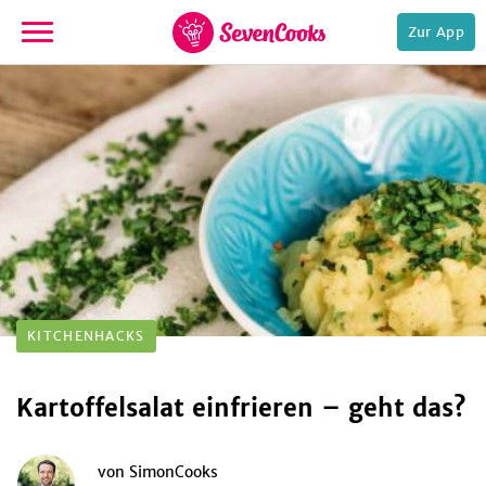
Zur App
zur
Startseite
e,
KITCHENHACKS
Kartoffelsalat einfrieren – geht das?
von
SimonCooks