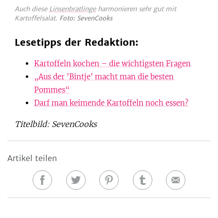
Auch diese
Linsenbratlinge
harmonieren sehr gut mit
Kartoffelsalat.
Foto: SevenCooks
Lesetipps der Redaktion:
Kartoffeln kochen – die wichtigsten Fragen
„Aus der 'Bintje' macht man die besten
Pommes“
Darf man keimende Kartoffeln noch essen?
Titelbild: SevenCooks
Artikel teilen
Auf
Auf
Auf
Auf
E-
Facebook
Twitter
Pinterest
Tumblr
Mail
teilen
teilen
teilen
teilen