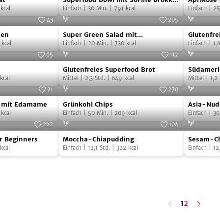
Bowl
Macadam
kcal
Burger
Einfach
|
30
Min.
|
791
kcal
Einfach
|
25
mit
Bliss-
43
205
Super
Glutenfre
SoFine
Balls
Foto:
SevenCooks
Foto:
SevenCooks
hen
Super Green Salad mit
Glutenfre
Green
Superfoo
Brokkoli
kcal
Knoblauchbaguette
Einfach
|
20
Min.
|
730
kcal
Einfach
|
1,
Salad
Brot
Burger
65
112
Glutenfreies
Südameri
mit
Foto:
SevenCooks
Foto:
bake and nourish
Glutenfreies Superfood Brot
Südameri
Superfood
Quinoa-
Knoblauchbaguette
kcal
Mittel
|
2,3
Std.
|
649
kcal
Mittel
|
1,2
Brot
Bowl
21
270
Grünkohl
Asia-
e von Plantifuel Skies
Foto:
SevenCooks
 mit Edamame
Grünkohl Chips
Asia-Nud
Chips
Nudeln
kcal
Einfach
|
50
Min.
|
209
kcal
Einfach
|
30
mit
262
104
Moccha-
Sesam-
Grünkohl
Foto:
SevenCooks
Foto:
SevenCooks
r Beginners
Moccha-Chiapudding
Sesam-Ch
Chiapudding
Chiapudd
kcal
Einfach
|
12,1
Std.
|
322
kcal
Einfach
|
12
mit
Ananas
n
ä
c
s
t
e
S
e
i
t
h
e
letzte
1
2
Seite