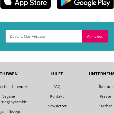
im
bei
App
Google
Store
Play
Deine E-Mail-Adresse
Anmelden
THEMEN
HILFE
UNTERNEH
oche ich heute?
FAQ
Über uns
Vegane
Kontakt
Presse
hrungspyramide
Newsletter
Karriere
gane Rezepte