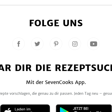
FOLGE UNS
Folge
Folge
Folge
Folge
Folge
uns
uns
uns
uns
uns
auf
auf
auf
auf
auf
Facebook
Twitter
Pinterest
Instagram
YouTube
AR DIR DIE REZEPTSUC
Mit der SevenCooks App.
zepte vorschlagen, die genau zu dir passen. Jeden Tag neu – gesu
Laden
Jetzt