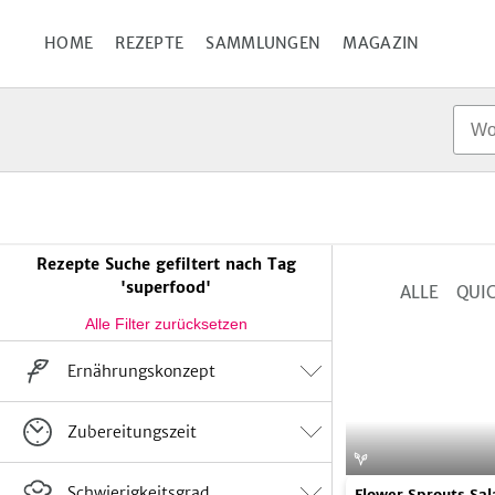
HOME
REZEPTE
SAMMLUNGEN
MAGAZIN
Rezepte Suche gefiltert nach Tag
'superfood'
ALLE
QUIC
Ergebnisse
eingrenzen
Ernährungskonzept
Vegan
Vegetarisch
Flexitarisch
Suppe
0
Zubereitungszeit
keine Angabe
Salate
3
Rohkost
Snacks
3
Winter
Flower
9
Einfach
24
Schwierigkeitsgrad
Flower Sprouts Sal