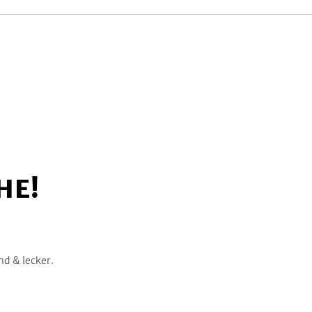
HE!
nd & lecker.