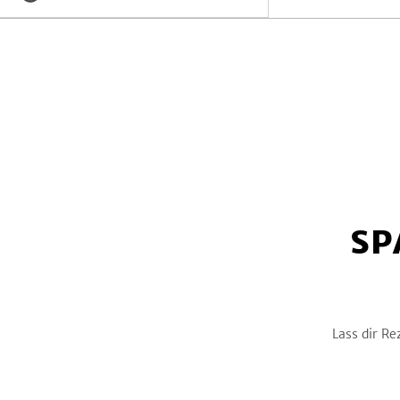
Lateinamerika
0
Österreich
0
Kohlenhydrate
-
g
Thailand
0
Türkei
0
Sonstiges Länderküche
13
Orient
0
Spanien
0
Schweiz
0
Vietnam
0
SP
Asien
2
Osteuropa & Rußland
0
Schweden
0
Lass dir Re