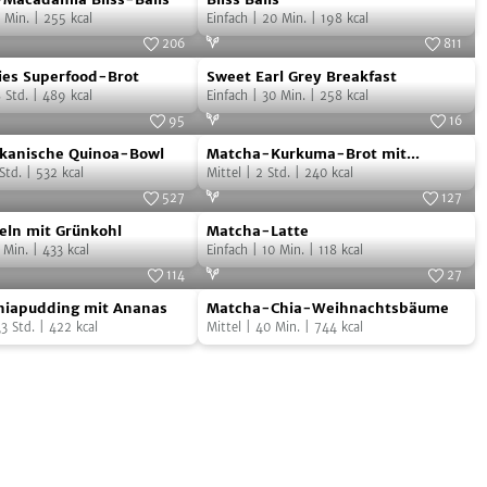
ia
Balls
Min.
|
255
kcal
Einfach
|
20
Min.
|
198
kcal
206
811
ies
Sweet
Foto:
SevenCooks
Foto:
SevenCooks
ies Superfood-Brot
Sweet Earl Grey Breakfast
d-
Earl
8
Std.
|
489
kcal
Einfach
|
30
Min.
|
258
kcal
Grey
95
16
kanische
Matcha-
Breakfast
Foto:
SevenCooks
Foto:
Sophia Hoffmann
kanische Quinoa-Bowl
Matcha-Kurkuma-Brot mit
Kurkuma-
Std.
|
532
kcal
Schwarzkümmel, Walnüssen &
Mittel
|
2
Std.
|
240
kcal
Mohn
Brot
527
127
Matcha-
mit
Foto:
SevenCooks
Foto:
SevenCooks
eln mit Grünkohl
Matcha-Latte
Latte
Schwarzkümmel,
Min.
|
433
kcal
Einfach
|
10
Min.
|
118
kcal
Walnüssen
114
27
Matcha-
Foto:
SevenCooks
&
Foto:
Sophia Hoffmann
iapudding mit Ananas
Matcha-Chia-Weihnachtsbäume
ing
Chia-
Mohn
,3
Std.
|
422
kcal
Mittel
|
40
Min.
|
744
kcal
Weihnachtsbäume