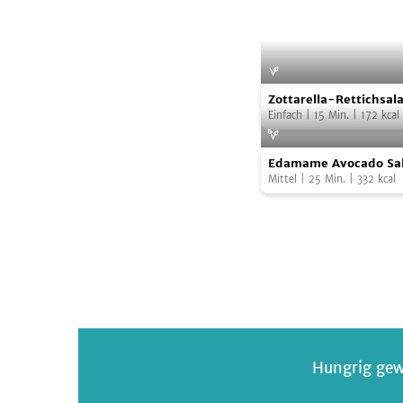
Zottarella-
Foto:
Zott - Di
Zottarella-Rettichsala
Rettichsalat
Einfach
|
15
Min.
|
172
kcal
Edamame
Edamame Avocado Sal
Avocado
Mittel
|
25
Min.
|
332
kcal
Salat
Hungrig gew