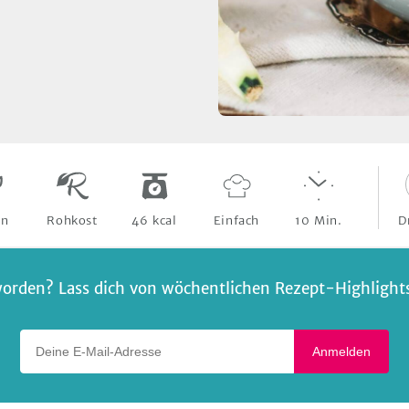
D
an
Rohkost
46
kcal
Einfach
10
Min.
orden? Lass dich von wöchentlichen Rezept-Highlights 
Deine E-Mail-Adresse
Anmelden