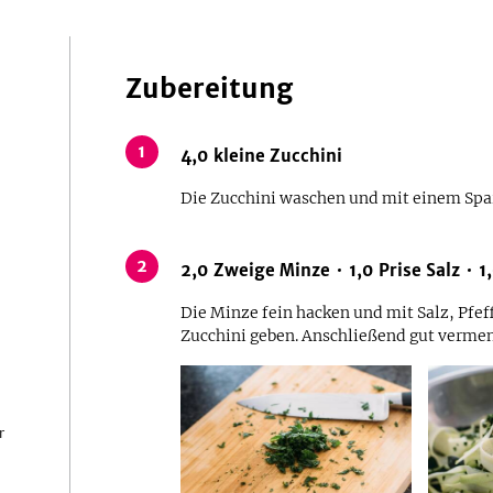
Zubereitung
1
4,0
kleine
Zucchini
Die Zucchini waschen und mit einem Spar
2
2,0
Zweige
Minze
1,0
Prise
Salz
1
Die Minze fein hacken und mit Salz, Pfef
Zucchini geben. Anschließend gut verme
r