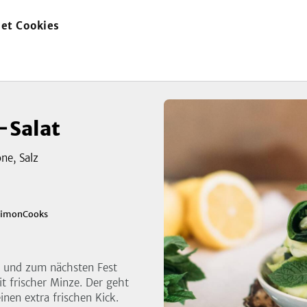
et Cookies
zur
Startseite
-Salat
ne, Salz
zeigen
SimonCooks
3
Bild
ür und zum nächsten Fest
it frischer Minze. Der geht
inen extra frischen Kick.