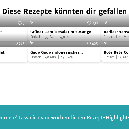
Diese Rezepte könnten dir gefallen
3
736
Grüner
Radieschens
e Genuss-Molkerei
Foto:
SevenCooks
t
Grüner Gemüsesalat mit Mango
Radieschens
Gemüsesalat
Einfach
|
35
Min.
|
431
kcal
Einfach
|
20
Min
mit
283
465
Gado
Rote
Mango
Foto:
SevenCooks
Foto:
SevenCooks
at
Gado Gado indonesischer
Rote Bete Co
Gado
Bete
Kartoffelsalat
Einfach
|
40
Min.
|
458
kcal
Einfach
|
15
Min
indonesischer
Couscous
Kartoffelsalat
Salat
orden? Lass dich von wöchentlichen Rezept-Highlights 