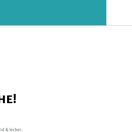
HE!
nd & lecker.