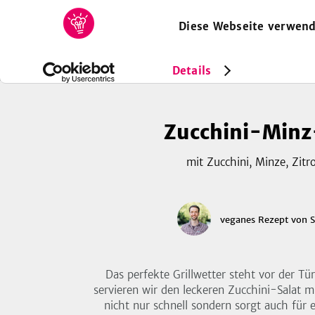
Diese Webseite verwend
HOME
REZEPTE
SAMMLUNGEN
MAGAZIN
Rezepte
Vegan
Zucchini-Minz-Salat
Details
Zucchini-Minz
mit Zucchini, Minze, Zitro
veganes Rezept
von
Das perfekte Grillwetter steht vor der T
servieren wir den leckeren Zucchini-Salat m
nicht nur schnell sondern sorgt auch für e