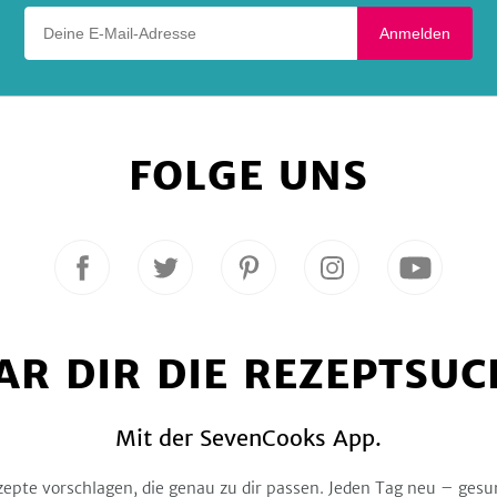
Deine E-Mail-Adresse
Anmelden
FOLGE UNS
Folge
Folge
Folge
Folge
Folge
uns
uns
uns
uns
uns
auf
auf
auf
auf
auf
Facebook
Twitter
Pinterest
Instagram
YouTube
AR DIR DIE REZEPTSUC
Mit der SevenCooks App.
zepte vorschlagen, die genau zu dir passen. Jeden Tag neu – gesu