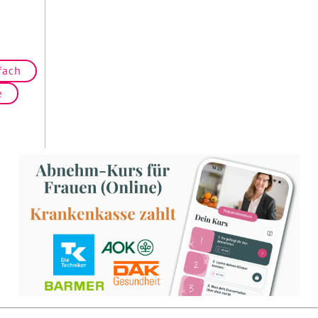
fach
e