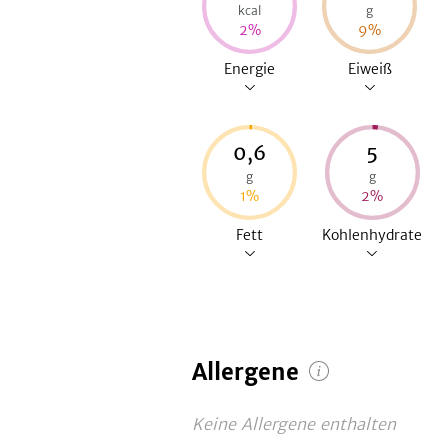
kcal
g
2
%
9
%
Energie
Eiweiß
0,6
5
g
g
1
%
2
%
Fett
Kohlenhydrate
Allergene
Keine Allergene enthalten