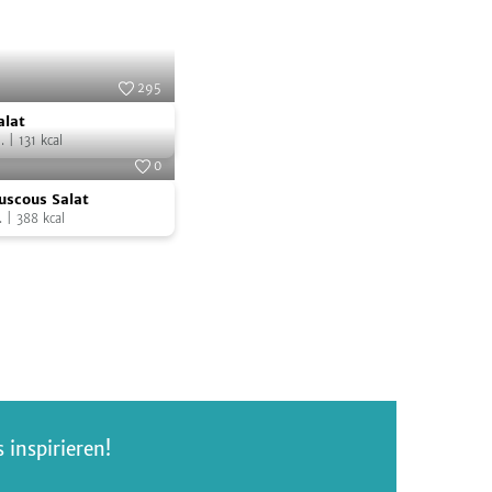
295
alat
Foto:
SevenCooks
alat
.
|
131
kcal
0
Foto:
SevenCooks
uscous Salat
.
|
388
kcal
inspirieren!