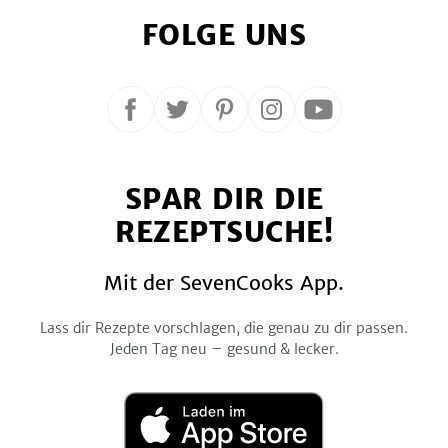
FOLGE UNS
Folge
Folge
Folge
Folge
Folge
uns
uns
uns
uns
uns
auf
auf
auf
auf
auf
SPAR DIR DIE
Facebook
Twitter
Pinterest
Instagram
YouTube
REZEPTSUCHE!
Mit der SevenCooks App.
Lass dir Rezepte vorschlagen, die genau zu dir passen.
Jeden Tag neu – gesund & lecker.
Laden
im