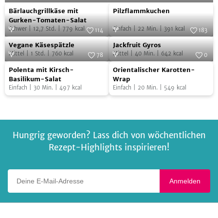
Bärlauchgrillkäse
Pilzflammkuchen
Foto:
Alexandra Schubert,
Foto:
SevenCooks
Bärlauchgrillkäse mit
Pilzflammkuchen
www.myshoots.de
mit
Gurken-Tomaten-Salat
Schwer
|
12,7
Std.
|
779
kcal
Einfach
|
22
Min.
|
391
kcal
Gurken-
114
183
Vegane
Jackfruit
Tomaten-
Foto:
SevenCooks
Foto:
SevenCooks
Vegane Käsespätzle
Jackfruit Gyros
Käsespätzle
Gyros
Salat
Mittel
|
1
Std.
|
760
kcal
Mittel
|
40
Min.
|
642
kcal
78
0
Polenta
Orientalischer
Foto:
SevenCooks
Foto:
SevenCooks
Polenta mit Kirsch-
Orientalischer Karotten-
mit
Karotten-
Basilikum-Salat
Wrap
Einfach
|
30
Min.
|
497
kcal
Einfach
|
20
Min.
|
549
kcal
Kirsch-
Wrap
Basilikum-
Salat
Hungrig geworden? Lass dich von wöchentlichen
Rezept-Highlights inspirieren!
Deine E-Mail-Adresse
Anmelden