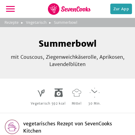
Zur App
zeigen
3
zur
Rezepte
Vegetarisch
Summerbowl
Bild
Startseite
Foto:
Foto:
Foto:
SevenCooks
SevenCooks
SevenCooks
Bild
2
Summerbowl
zeigen
mit Couscous, Ziegenweichkäserolle, Aprikosen,
Lavendelblüten
e,
Vegetarisch
592
kcal
Mittel
30
Min.
vegetarisches Rezept
von
SevenCooks
Kitchen