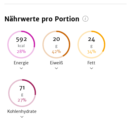
Nährwerte pro Portion
592
20
24
kcal
g
g
28
%
42
%
34
%
Energie
Eiweiß
Fett
71
g
27
%
Kohlenhydrate