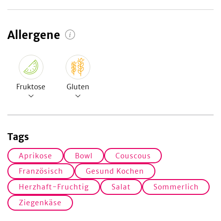
Allergene
Fruktose
Gluten
Tags
Aprikose
Bowl
Couscous
Französisch
Gesund Kochen
Herzhaft-Fruchtig
Salat
Sommerlich
Ziegenkäse