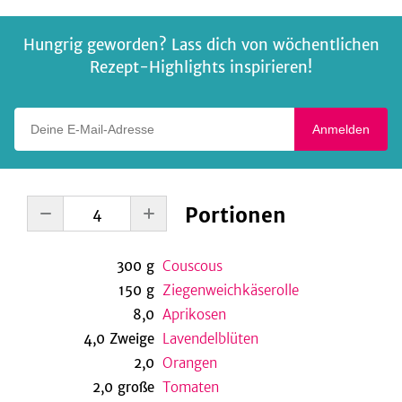
Hungrig geworden? Lass dich von wöchentlichen
Rezept-Highlights inspirieren!
Deine E-Mail-Adresse
Anmelden
Portionen
300
g
Couscous
150
g
Ziegenweichkäserolle
8,0
Aprikosen
4,0
Zweige
Lavendelblüten
2,0
Orangen
2,0
große
Tomaten