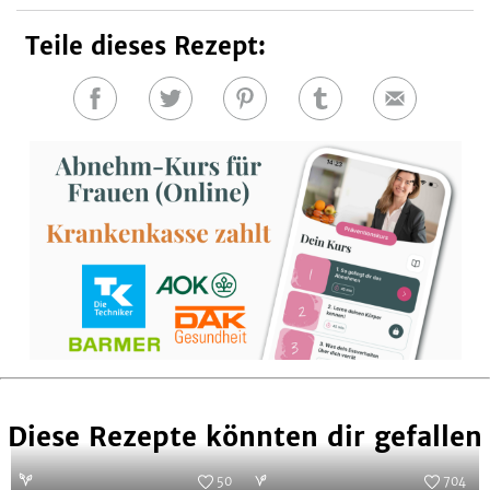
Teile dieses Rezept:
Auf
Auf
Auf
Auf
E-
Facebook
Twitter
Pinterest
Tumblr
Mail
teilen
teilen
teilen
teilen
Diese Rezepte könnten dir gefallen
50
704