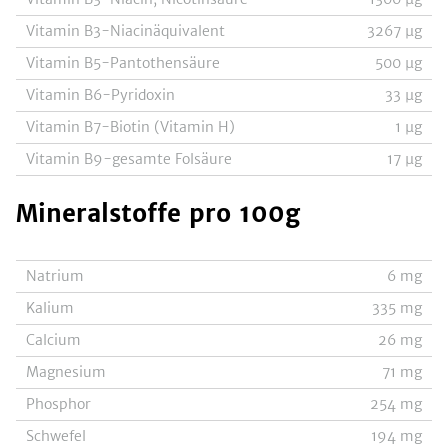
Vitamin B3-Niacinäquivalent
3267
µg
Vitamin B5-Pantothensäure
500
µg
Vitamin B6-Pyridoxin
33
µg
Vitamin B7-Biotin (Vitamin H)
1
µg
Vitamin B9-gesamte Folsäure
17
µg
Mineralstoffe
pro 100g
Natrium
6
mg
Kalium
335
mg
Calcium
26
mg
Magnesium
71
mg
Phosphor
254
mg
Schwefel
194
mg