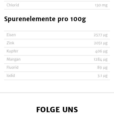
Chlorid
130
mg
Spurenelemente
pro 100g
Eisen
2577
µg
Zink
2051
µg
Kupfer
406
µg
Mangan
1284
µg
Fluorid
89
µg
Iodid
3.1
µg
FOLGE UNS