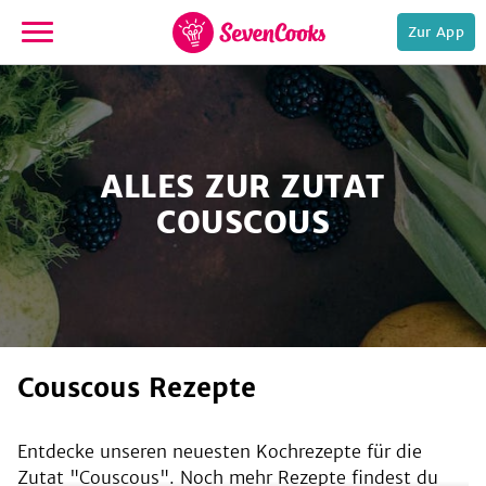
Zur App
zur
Startseite
ALLES ZUR ZUTAT
COUSCOUS
e,
Couscous Rezepte
Entdecke unseren neuesten Kochrezepte für die
Zutat "
Couscous
". Noch mehr Rezepte findest du