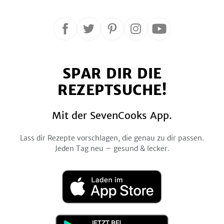
Folge
Folge
Folge
Folge
Folge
uns
uns
uns
uns
uns
auf
auf
auf
auf
auf
SPAR DIR DIE
Facebook
Twitter
Pinterest
Instagram
YouTube
REZEPTSUCHE!
Mit der SevenCooks App.
Lass dir Rezepte vorschlagen, die genau zu dir passen.
Jeden Tag neu – gesund & lecker.
Laden
im
App
Store
Jetzt