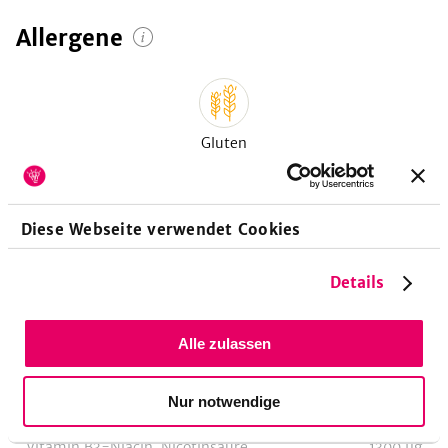
Allergene
Gluten
Diese Webseite verwendet Cookies
Vitamine
pro 100g
Details
Vitamin E-Tocopheroläquivalent
800
µg
Alle zulassen
Vitamin E-Alpha-Tocopherol
800
µg
Vitamin B1-Thiamin
273
µg
Nur notwendige
Vitamin B2-Riboflavin
17
µg
Vitamin B3-Niacin, Nicotinsäure
1300
µg