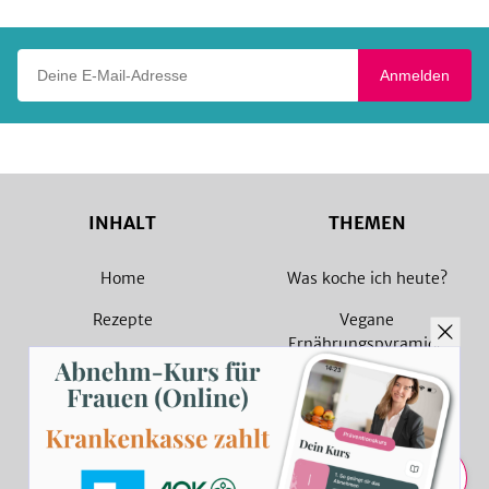
Deine E-Mail-Adresse
Anmelden
INHALT
THEMEN
Home
Was koche ich heute?
Rezepte
Vegane
Ernährungspyramide
Magazin
Vegane Rezepte
Sammlungen
Vegetarische Rezepte
Rezept Suche