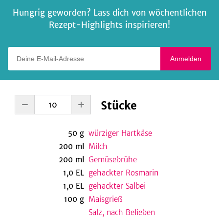
Hungrig geworden? Lass dich von wöchentlichen
Rezept-Highlights inspirieren!
Deine E-Mail-Adresse
Anmelden
Stücke
50
g
würziger Hartkäse
200
ml
Milch
200
ml
Gemüsebrühe
1,0
EL
gehackter Rosmarin
1,0
EL
gehackter Salbei
100
g
Maisgrieß
Salz, nach Belieben