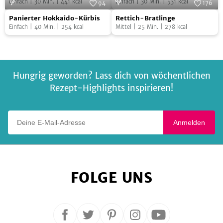
eingelegtes
Einfach
|
30
Min.
|
441
kcal
Einfach
|
30
Min.
|
531
kcal
94
176
Gemüse
Panierter
Rettich-
Foto:
SevenCooks
Foto:
SevenCooks
Panierter Hokkaido-Kürbis
Rettich-Bratlinge
Hokkaido-
Bratlinge
Einfach
|
40
Min.
|
254
kcal
Mittel
|
25
Min.
|
278
kcal
Kürbis
Hungrig geworden? Lass dich von wöchentlichen
Rezept-Highlights inspirieren!
Deine E-Mail-Adresse
Anmelden
FOLGE UNS
Folge
Folge
Folge
Folge
Folge