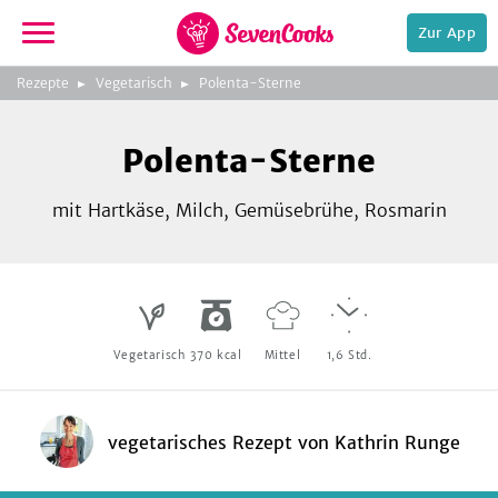
Zur App
zur
Rezepte
Vegetarisch
Polenta-Sterne
Startseite
Foto:
Runge / blv
Polenta-Sterne
mit Hartkäse, Milch, Gemüsebrühe, Rosmarin
e,
Vegetarisch
370
kcal
Mittel
1,6
Std.
vegetarisches Rezept
von
Kathrin Runge