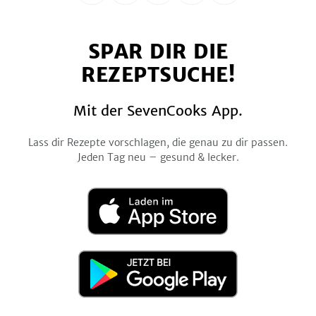
uns
uns
uns
uns
uns
auf
auf
auf
auf
auf
SPAR DIR DIE
Facebook
Twitter
Pinterest
Instagram
YouTube
REZEPTSUCHE!
Mit der SevenCooks App.
Lass dir Rezepte vorschlagen, die genau zu dir passen.
Jeden Tag neu – gesund & lecker.
Laden
im
App
Store
Jetzt
bei
Google
Play