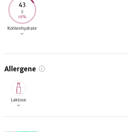
43
g
16
%
Kohlenhydrate
Allergene
Laktose