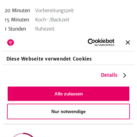
20
Minuten
Vorbereitungszeit
15
Minuten
Koch-/Backzeit
1
Stunden
Ruhezeit
Diese Webseite verwendet Cookies
Nährwerte pro Portion
Eine Portion entspricht 5
Stücke
Details
370
15
15
Alle zulassen
kcal
g
g
18
%
32
%
21
%
Nur notwendige
Energie
Eiweiß
Fett