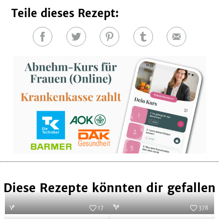
Teile dieses Rezept:
Auf
Auf
Auf
Auf
E-
Facebook
Twitter
Pinterest
Tumblr
Mail
teilen
teilen
teilen
teilen
Diese Rezepte könnten dir gefallen
17
378
Foto:
Dan Peretz
Foto:
SevenCooks