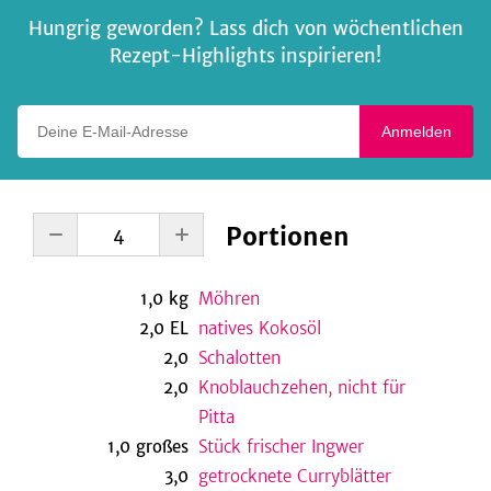
Hungrig geworden? Lass dich von wöchentlichen
Rezept-Highlights inspirieren!
Deine E-Mail-Adresse
Anmelden
Portionen
1,0
kg
Möhren
2,0
EL
natives Kokosöl
2,0
Schalotten
2,0
Knoblauchzehen, nicht für
Pitta
1,0
großes
Stück frischer Ingwer
3,0
getrocknete Curryblätter