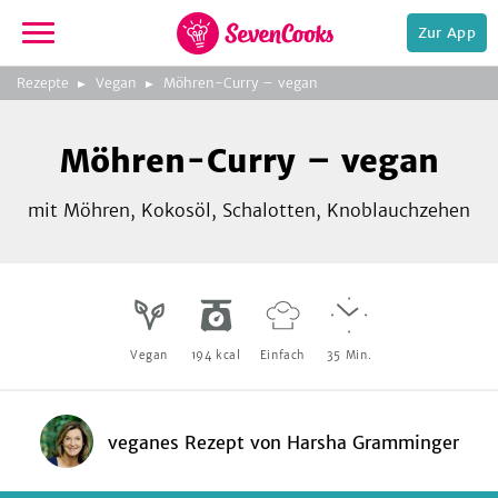
Zur App
zur
Rezepte
Vegan
Möhren-Curry – vegan
Startseite
Foto:
iStock.com/elikatseva
Möhren-Curry – vegan
mit Möhren, Kokosöl, Schalotten, Knoblauchzehen
e,
Vegan
194
kcal
Einfach
35
Min.
veganes Rezept
von
Harsha Gramminger