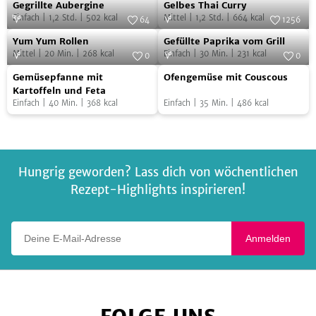
Gegrillte
Gelbes
Gegrillte Aubergine
Gelbes Thai Curry
Aubergine
Thai
Einfach
|
1,2
Std.
|
502
kcal
Mittel
|
1,2
Std.
|
664
kcal
64
1256
Curry
Yum
Gefüllte
Foto:
EMF/Brigitte Sporrer
Foto:
SevenCooks
Yum Yum Rollen
Gefüllte Paprika vom Grill
Yum
Paprika
Mittel
|
20
Min.
|
268
kcal
Einfach
|
30
Min.
|
231
kcal
0
0
Rollen
vom
Gemüsepfanne
Ofengemüse
Foto:
SevenCooks
Foto:
SevenCooks
Gemüsepfanne mit
Ofengemüse mit Couscous
Grill
mit
mit
Kartoffeln und Feta
Einfach
|
40
Min.
|
368
kcal
Einfach
|
35
Min.
|
486
kcal
Kartoffeln
Couscous
und
Feta
Hungrig geworden? Lass dich von wöchentlichen
Rezept-Highlights inspirieren!
Deine E-Mail-Adresse
Anmelden