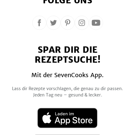
FOLGE UNS
Folge
Folge
Folge
Folge
Folge
uns
uns
uns
uns
uns
auf
auf
auf
auf
auf
SPAR DIR DIE
Facebook
Twitter
Pinterest
Instagram
YouTube
REZEPTSUCHE!
Mit der SevenCooks App.
Lass dir Rezepte vorschlagen, die genau zu dir passen.
Jeden Tag neu – gesund & lecker.
Laden
im
App
Store