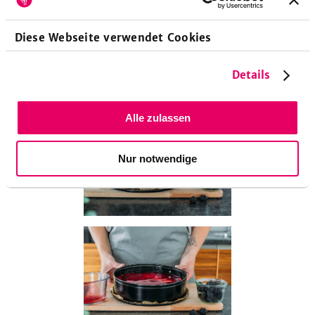
Diese Webseite verwendet Cookies
7
Details
Den Brombeerguss auf den Kuchen gießen, gleichmäßig
verteilen und kurz kalt stellen.
Alle zulassen
Nur notwendige