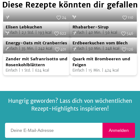
Diese Rezepte könnten dir gefallen
24
110
Elisen
Rhabarber-
Foto:
iStock.com/La_vanda
Foto:
SevenCooks
Elisen Lebkuchen
Rhabarber-Sirup
Lebkuchen
Sirup
Einfach
|
2,1
Std.
|
193
kcal
Einfach
|
40
Min.
|
56
kcal
622
546
Energy-
Erdbeerkuchen
Foto:
SevenCooks
Foto:
SevenCooks
Energy-Oats mit Cranberries
Erdbeerkuchen vom Blech
Oats
vom
Einfach
|
35
Min.
|
242
kcal
Einfach
|
50
Min.
|
248
kcal
401
126
mit
Blech
Zander
Quark
Foto:
SevenCooks
Foto:
SevenCooks
Zander mit Safranrisotto und
Quark mit Brombeeren und
Cranberries
mit
mit
Rosenkohlblättern
Feigen
Einfach
|
1
Std.
|
624
kcal
Einfach
|
15
Min.
|
424
kcal
Safranrisotto
Brombeeren
und
und
Rosenkohlblättern
Feigen
Hungrig geworden? Lass dich von wöchentlichen
Rezept-Highlights inspirieren!
Deine E-Mail-Adresse
Anmelden