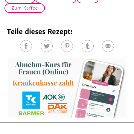
Zum Kaffee
Teile dieses Rezept:
Auf
Auf
Auf
Auf
E-
Facebook
Twitter
Pinterest
Tumblr
Mail
teilen
teilen
teilen
teilen