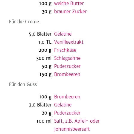
100
g
weiche Butter
30
g
brauner Zucker
Für die Creme
be
5,0
Blätter
Gelatine
1,0
TL
Vanilleextrakt
200
g
Frischkäse
300
ml
Schlagsahne
50
g
Puderzucker
150
g
Brombeeren
Für den Guss
100
g
Brombeeren
2,0
Blätter
Gelatine
20
g
Puderzucker
100
ml
Saft, z.B. Apfel- oder
Johannisbeersaft