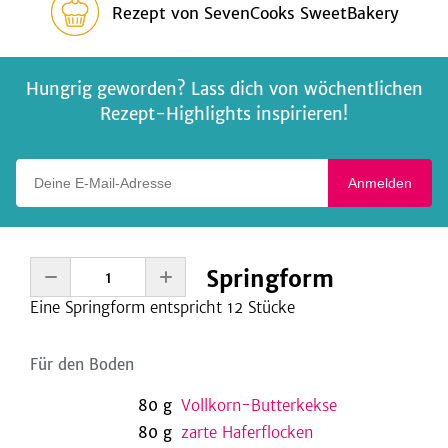
Rezept
von
SevenCooks SweetBakery
Hungrig geworden? Lass dich von wöchentlichen
Rezept-Highlights inspirieren!
Deine E-Mail-Adresse
Anmelden
Springform
Eine
Springform entspricht 12
Stücke
Für den Boden
80
g
Vollkorn-Butterkekse
80
g
zarte Haferflocken