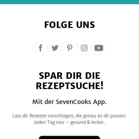
FOLGE UNS
Folge
Folge
Folge
Folge
Folge
uns
uns
uns
uns
uns
auf
auf
auf
auf
auf
SPAR DIR DIE
Facebook
Twitter
Pinterest
Instagram
YouTube
REZEPTSUCHE!
Mit der SevenCooks App.
Lass dir Rezepte vorschlagen, die genau zu dir passen.
Jeden Tag neu – gesund & lecker.
Laden