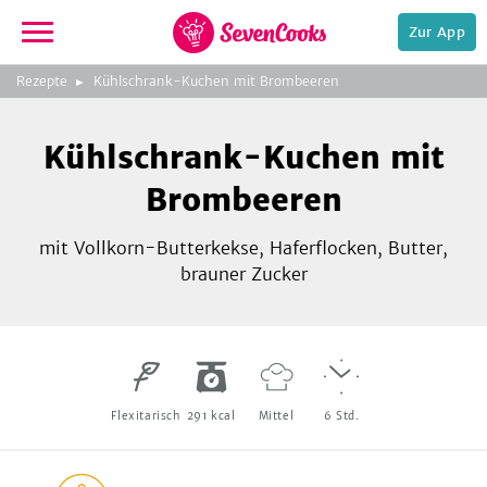
Zur App
zeigen
3
zur
Rezepte
Kühlschrank-Kuchen mit Brombeeren
Bild
Startseite
Foto:
Foto:
Foto:
SevenCooks
SevenCooks
SevenCooks
Bild
2
Kühlschrank-Kuchen mit
zeigen
Brombeeren
mit Vollkorn-Butterkekse, Haferflocken, Butter,
brauner Zucker
e,
Flexitarisch
291
kcal
Mittel
6
Std.