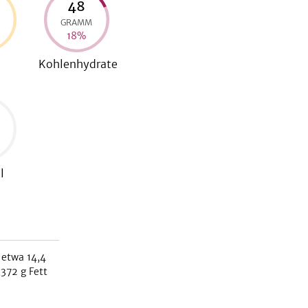
48
GRAMM
18
%
Kohlenhydrate
l
 etwa
14,4
,372
g Fett