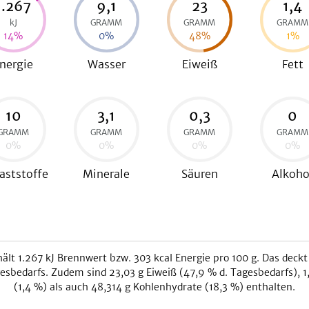
1.267
9,1
23
1,4
kJ
GRAMM
GRAMM
GRAMM
14
%
0
%
48
%
1
%
nergie
Wasser
Eiweiß
Fett
10
3,1
0,3
0
GRAMM
GRAMM
GRAMM
GRAMM
0
%
0
%
0
%
0
%
aststoffe
Minerale
Säuren
Alkoho
ält
1.267
kJ
Brennwert bzw.
303
kcal
Energie pro 100 g. Das deckt
esbedarfs. Zudem sind
23,03
g Eiweiß (
47,9
% d. Tagesbedarfs),
1
(
1,4
%) als auch
48,314
g Kohlenhydrate (
18,3
%) enthalten.