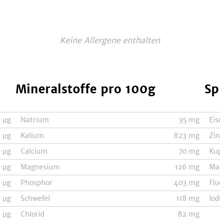
Keine Allergene enthalten
Mineralstoffe
pro 100g
Sp
7
µg
Natrium
35
mg
Eis
8
µg
Kalium
823
mg
Zi
0
µg
Calcium
70
mg
Ku
0
µg
Magnesium
126
mg
Ma
2
µg
Phosphor
403
mg
Flu
7
µg
Schwefel
118
mg
Iod
3
µg
Chlorid
82
mg