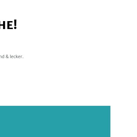
HE!
nd & lecker.