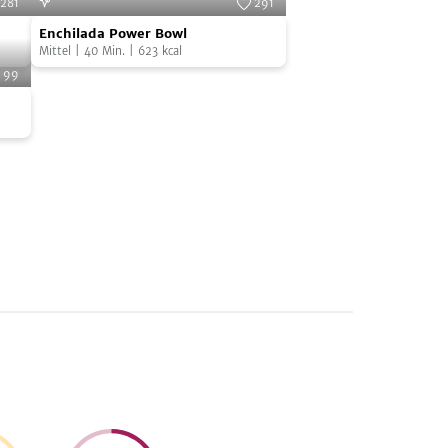
281
291
Enchilada
mplyV
Foto:
SevenCooks
Enchilada Power Bowl
Power
Mittel
|
40
Min.
|
623
kcal
Bowl
99
Cooks
äse