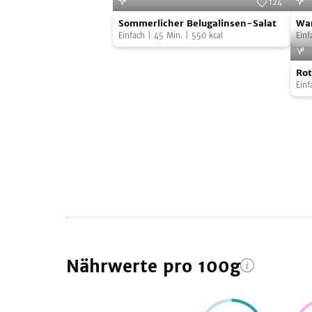
124
Sommerlicher
War
Foto:
SevenCooks
Sommerlicher Belugalinsen-Salat
War
Belugalinsen-
Kart
Einfach
|
45
Min.
|
550
kcal
Einf
Salat
mit
Rot
Lin
Rot
Lin
Einf
Röl
Nährwerte
pro 100g