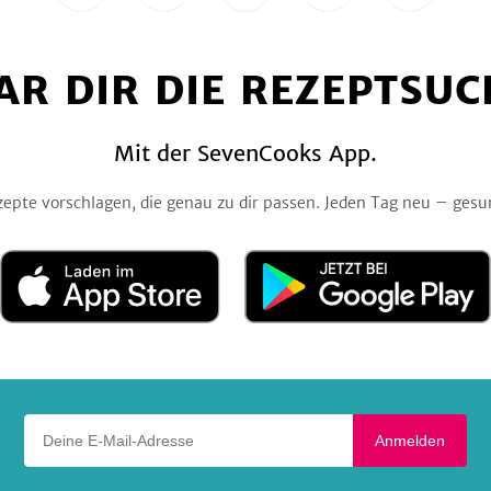
uns
uns
uns
uns
uns
auf
auf
auf
auf
auf
Facebook
Twitter
Pinterest
Instagram
YouTube
AR DIR DIE REZEPTSUC
Mit der SevenCooks App.
zepte vorschlagen, die genau zu dir passen. Jeden Tag neu – gesu
Laden
Jetzt
im
bei
App
Google
Store
Play
Deine E-Mail-Adresse
Anmelden