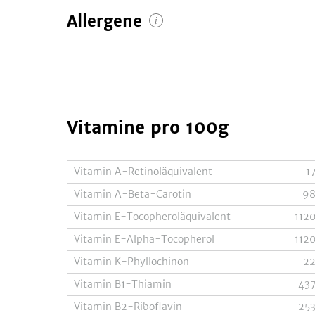
Allergene
Vitamine
pro 100g
Vitamin A-Retinoläquivalent
1
Vitamin A-Beta-Carotin
9
Vitamin E-Tocopheroläquivalent
112
Vitamin E-Alpha-Tocopherol
112
Vitamin K-Phyllochinon
2
Vitamin B1-Thiamin
43
Vitamin B2-Riboflavin
25