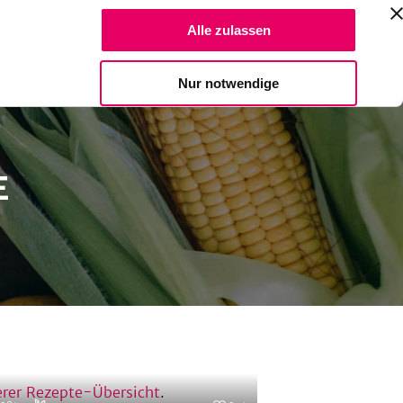
Suche Reze
Alle zulassen
Spendiere einen Kaffee
Nur notwendige
E
rer Rezepte-Übersicht
.