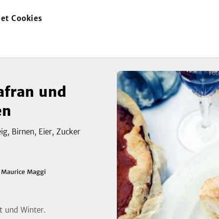
et Cookies
zur
itzen
Startseite
afran und
en
ig, Birnen, Eier, Zucker
n
Maurice Maggi
t und Winter.