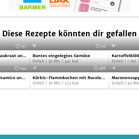
Diese Rezepte könnten dir gefallen
191
56
Buntes
Kartoffelklö
Foto:
SevenCooks
Foto:
SevenCooks
aukraut und
Buntes eingelegtes Gemüse
Kartoffelklö
eingelegtes
mit
Einfach
|
30
Min.
|
441
kcal
Füllung und 
Einfach
|
1
Std.
Gemüse
Räuchertof
244
488
Kürbis-
Maronensup
Füllung
 von "Have a Try"
Foto:
SevenCooks
lsamico und
Kürbis-Flammkuchen mit Rucola-
Maronensup
Flammkuchen
und
Haube
Einfach
|
30
Min.
|
523
kcal
Einfach
|
40
Min
mit
Pilzsauce
Rucola-
Haube