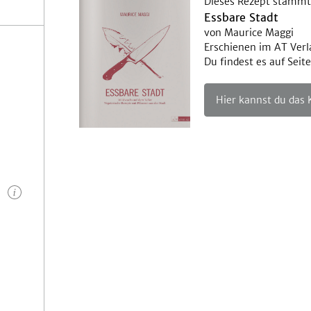
Dieses Rezept stammt
Essbare Stadt
von Maurice Maggi
Erschienen im AT Verl
Du findest es auf Seit
Hier kannst du das
n