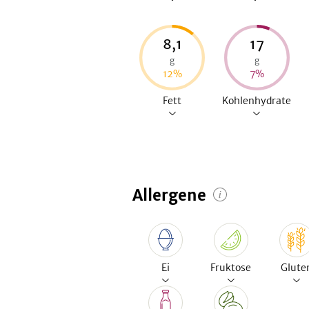
8,1
17
g
g
12
%
7
%
Fett
Kohlenhydrate
Allergene
Ei
Fruktose
Glute