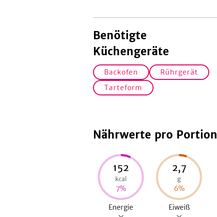
Benötigte
Küchengeräte
Backofen
Rührgerät
Tarteform
Nährwerte pro Portio
152
2,7
kcal
g
7
%
6
%
Energie
Eiweiß