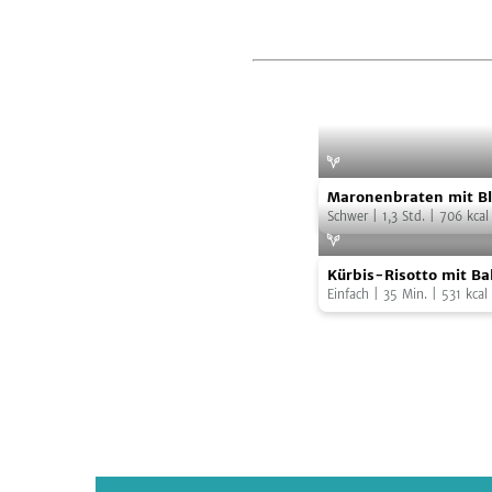
Maronenbraten
Maronenbraten mit Bl
mit
Rosenkohlsauce
Schwer
|
1,3
Std.
|
706
kcal
Blaukraut
Kürbis-
und
Foto:
Franziska
Kürbis-Risotto mit Ba
Risotto
Rosenkohlsauce
Kürbiskernen
Einfach
|
35
Min.
|
531
kcal
mit
Balsamico
und
Kürbiskernen