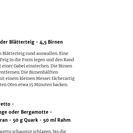
der Blätterteig
4,5
Birnen
 Blätterteig rund auswallen. Eine
Teig in die Form legen und den Rand
 einer Gabel einstechen. Die Birnen
entfernen. Die Birnenhälften
it einem kleinen Messer fächerartig
ten Ofen etwa 15 Minuten backen.
etto
ange oder Bergamotte
fran
50
g
Quark
50
ml
Rahm
retto schaumig schlagen. bis die