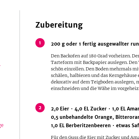
Zubereitung
1
200
g
oder 1 fertig ausgewallter run
Den Backofen auf 180 Grad vorheizen. Den
Tarteform mit Backpapier auslegen. Den 
r
schön einrollen. Den Boden mehrmals mit
schälen, halbieren und das Kerngehäuse 
dekorativ auf dem Teigboden auslegen, m
einschneiden und die Wähe im vorgeheiz
2
2,0
Eier
4,0
EL
Zucker
1,0
EL
Amar
0,5
unbehandelte Orange, Bitteror
ge
1,0
EL
Berberitzenbeeren
etwas
Sa
Für den Guss die Eier mit Zucker und Ama