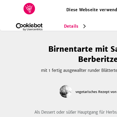
Diese Webseite verwend
HOME
REZEPTE
SAMMLUNGEN
MAGAZIN
Rezepte
Vegetarisch
Birnentarte mit Safran und Berber
Details
Birnentarte mit S
Berberitz
mit 1 fertig ausgewallter runder Blätterte
vegetarisches Rezept
vo
Als Dessert oder süßer Hauptgang für Herbs