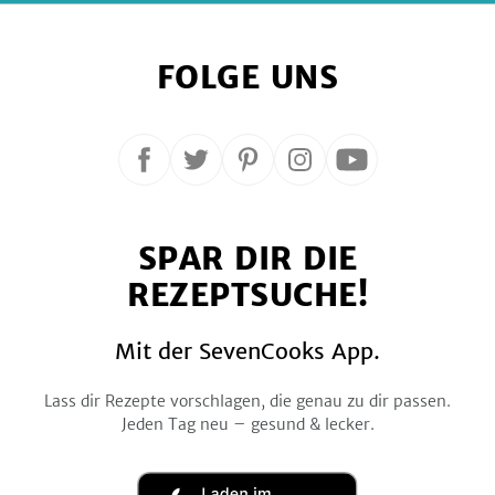
FOLGE UNS
Folge
Folge
Folge
Folge
Folge
uns
uns
uns
uns
uns
auf
auf
auf
auf
auf
SPAR DIR DIE
Facebook
Twitter
Pinterest
Instagram
YouTube
REZEPTSUCHE!
Mit der SevenCooks App.
Lass dir Rezepte vorschlagen, die genau zu dir passen.
Jeden Tag neu – gesund & lecker.
Laden