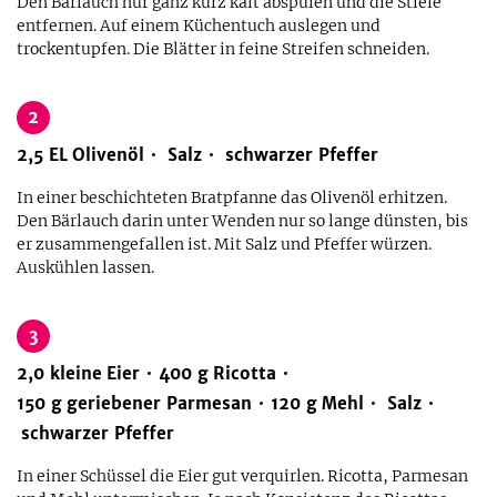
Den Bärlauch nur ganz kurz kalt abspülen und die Stiele
entfernen. Auf einem Küchentuch auslegen und
trockentupfen. Die Blätter in feine Streifen schneiden.
2
2,5
EL
Olivenöl
Salz
schwarzer Pfeffer
In einer beschichteten Bratpfanne das Olivenöl erhitzen.
Den Bärlauch darin unter Wenden nur so lange dünsten, bis
er zusammengefallen ist. Mit Salz und Pfeffer würzen.
Auskühlen lassen.
3
2,0
kleine
Eier
400
g
Ricotta
150
g
geriebener Parmesan
120
g
Mehl
Salz
schwarzer Pfeffer
In einer Schüssel die Eier gut verquirlen. Ricotta, Parmesan