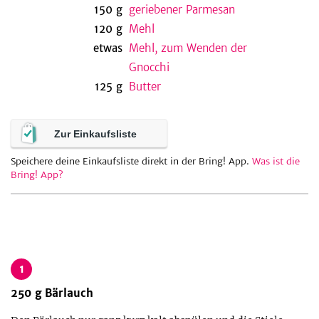
150
g
geriebener Parmesan
120
g
Mehl
etwas
Mehl, zum Wenden der
be
Gnocchi
125
g
Butter
Zur Einkaufsliste
Speichere deine Einkaufsliste direkt in der Bring! App.
Was ist die
Bring! App?
1
250
g
Bärlauch