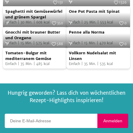
131
1326
Spaghetti
One
Foto:
SevenCooks
Foto:
SevenCooks
Spaghetti mit Gemüsewürfel
One Pot Pasta mit Spinat
mit
Pot
und grünem Spargel
Einfach
|
30
Min.
|
608
kcal
Einfach
|
25
Min.
|
553
kcal
Gemüsewürfel
Pasta
350
0
Gnocchi
Penne
und
Foto:
SevenCooks
mit
Foto:
SevenCooks
Gnocchi mit brauner Butter
Penne alla Norma
mit
alla
grünem
Spinat
und Oregano
Einfach
|
15
Min.
|
575
kcal
Einfach
|
15
Min.
|
470
kcal
brauner
Norma
588
0
Spargel
Tomaten-
Vollkorn
Butter
Foto:
SevenCooks
Foto:
SevenCooks
Tomaten-Bulgur mit
Vollkorn Nudelsalat mit
Bulgur
Nudelsalat
und
mediterranem Gemüse
Linsen
Einfach
|
35
Min.
|
485
kcal
Einfach
|
35
Min.
|
535
kcal
mit
mit
Oregano
mediterranem
Linsen
Gemüse
Hungrig geworden? Lass dich von wöchentlichen
Rezept-Highlights inspirieren!
Deine E-Mail-Adresse
Anmelden