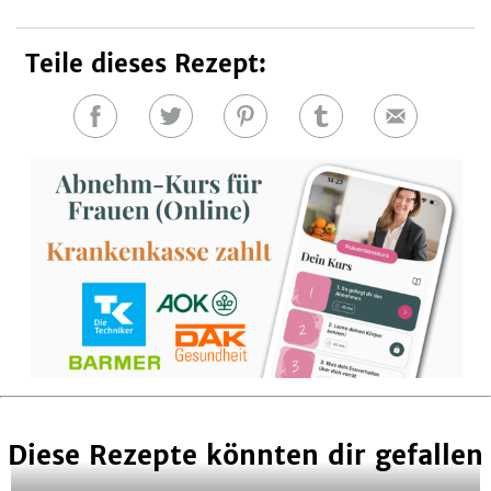
Teile dieses Rezept:
Auf
Auf
Auf
Auf
E-
Facebook
Twitter
Pinterest
Tumblr
Mail
teilen
teilen
teilen
teilen
Diese Rezepte könnten dir gefallen