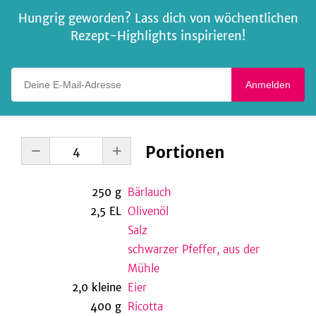
Hungrig geworden? Lass dich von wöchentlichen
Rezept-Highlights inspirieren!
Deine E-Mail-Adresse
Anmelden
Portionen
250
g
Bärlauch
2,5
EL
Olivenöl
Salz
schwarzer Pfeffer, aus der
Mühle
2,0
kleine
Eier
400
g
Ricotta