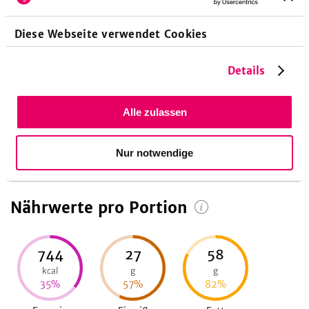
Für den Kleinhaushalt 2 Personen: Zutaten halbieren. 1
Person: Zutaten vierteln, jedoch 1 kleines Ei sowie 40 g
Diese Webseite verwendet Cookies
Parmesan und 30 g Mehl verwenden.
Details
Zubereitungsdauer
Alle zulassen
45
Minuten
Vorbereitungszeit
Nur notwendige
Nährwerte pro Portion
744
27
58
kcal
g
g
35
%
57
%
82
%