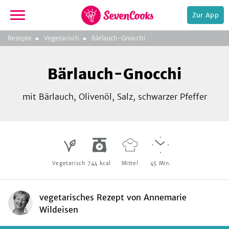
Zur App
zur
Rezepte
Vegetarisch
Bärlauch-Gnocchi
Startseite
Foto:
Andreas Fahrni
Bärlauch-Gnocchi
mit Bärlauch, Olivenöl, Salz, schwarzer Pfeffer
e,
Vegetarisch
744
kcal
Mittel
45
Min.
vegetarisches Rezept
von
Annemarie
Wildeisen