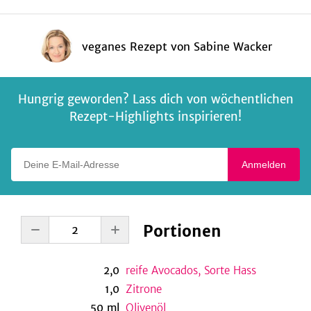
veganes Rezept
von
Sabine Wacker
Hungrig geworden? Lass dich von wöchentlichen
Rezept-Highlights inspirieren!
Deine E-Mail-Adresse
Anmelden
Portionen
2,0
reife Avocados, Sorte Hass
1,0
Zitrone
50
ml
Olivenöl