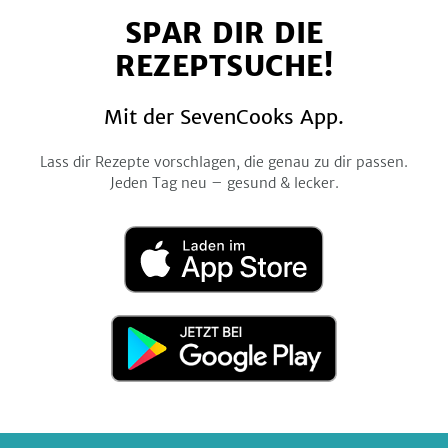
auf
auf
auf
auf
auf
SPAR DIR DIE
Facebook
Twitter
Pinterest
Instagram
YouTube
REZEPTSUCHE!
Mit der SevenCooks App.
Lass dir Rezepte vorschlagen, die genau zu dir passen.
Jeden Tag neu – gesund & lecker.
Laden
im
App
Store
Jetzt
bei
Google
Play