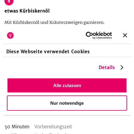
8
etwas
Kürbiskernöl
Mit Kürbiskernöl und Kräuterzweigen garnieren.
Küchengeräte
Diese Webseite verwendet Cookies
Backblech
Backofen
Details
Kartoffelstampfer
Pfanne
Servierringe
Spritzbeutel
Topf
Alle zulassen
Nur notwendige
Zubereitungsdauer
50
Minuten
Vorbereitungszeit