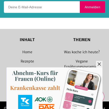
Deine E-Mail-Adresse
Anmelden
INHALT
THEMEN
Home
Was koche ich heute?
Rezepte
Vegane
Ernährungspyramide
Magazin
Vegane Rezepte
Sammlungen
Vegetarische Rezepte
Rezept Suche
Teilen
© 2026 SevenCooks
Impressum
Kontakt