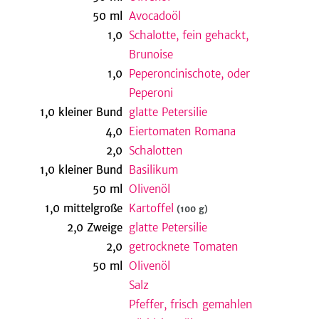
50
ml
Avocadoöl
1,0
Schalotte, fein gehackt,
Brunoise
be
1,0
Peperoncinischote, oder
Peperoni
1,0
kleiner
Bund
glatte Petersilie
4,0
Eiertomaten Romana
2,0
Schalotten
1,0
kleiner
Bund
Basilikum
50
ml
Olivenöl
1,0
mittelgroße
Kartoffel
(100 g)
2,0
Zweige
glatte Petersilie
2,0
getrocknete Tomaten
50
ml
Olivenöl
Salz
Pfeffer, frisch gemahlen