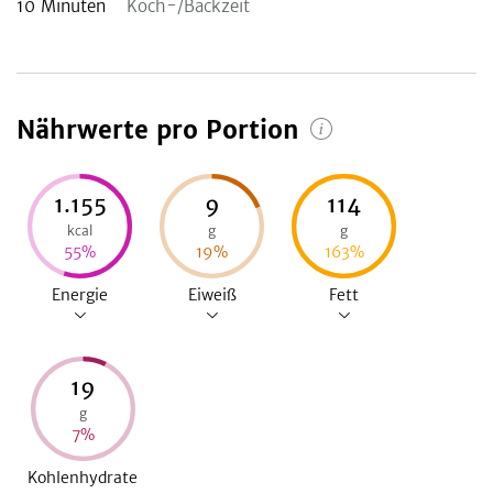
10
Minuten
Koch-/Backzeit
Nährwerte pro Portion
1.155
9
114
kcal
g
g
55
%
19
%
163
%
Energie
Eiweiß
Fett
19
g
7
%
Kohlenhydrate