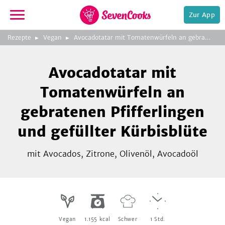
Zur App
zur
Foto:
Meike Bergmann, TRIAS
Rezepte
Vegan
Avocadotatar mit Tomatenwürfeln an gebratenen Pfifferlingen und gefüllter Kürbisblüte
Startseite
Verlag
Avocadotatar mit
Tomatenwürfeln an
gebratenen Pfifferlingen
und gefüllter Kürbisblüte
e,
mit Avocados, Zitrone, Olivenöl, Avocadoöl
Vegan
1.155
kcal
Schwer
1
Std.