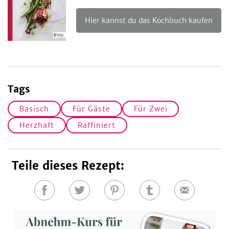
Hier kannst du das Kochbuch kaufen
Tags
Basisch
Für Gäste
Für Zwei
Herzhaft
Raffiniert
Teile dieses Rezept:
Auf
Auf
Auf
Auf
E-
Facebook
Twitter
Pinterest
Tumblr
Mail
teilen
teilen
teilen
teilen