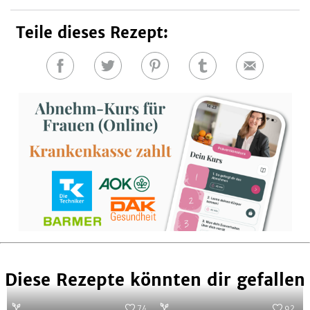
Teile dieses Rezept:
Auf
Auf
Auf
Auf
E-
Facebook
Twitter
Pinterest
Tumblr
Mail
teilen
teilen
teilen
teilen
Diese Rezepte könnten dir gefallen
74
92