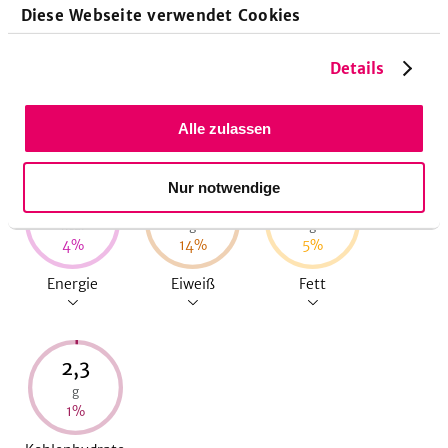
Diese Webseite verwendet Cookies
10
Minuten
Ruhezeit
Details
Nährwerte pro Portion
Alle zulassen
Nur notwendige
77
6,7
3,6
kcal
g
g
4
%
14
%
5
%
Energie
Eiweiß
Fett
2,3
g
1
%