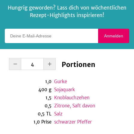
Hungrig geworden? Lass dich von wöchentlichen
Rezept-Highlights inspirieren!
Deine E-Mail-Adresse
Anmelden
Portionen
1,0
Gurke
400
g
Sojaquark
1,5
Knoblauchzehen
0,5
Zitrone, Saft davon
0,5
TL
Salz
1,0
Prise
schwarzer Pfeffer