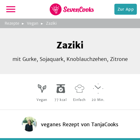
Zur App
zeigen
3
zur
Rezepte
Vegan
Zaziki
Bild
Startseite
Foto:
Foto:
Foto:
SevenCooks
SevenCooks
SevenCooks
Bild
2
Zaziki
zeigen
mit Gurke, Sojaquark, Knoblauchzehen, Zitrone
e,
Vegan
77
kcal
Einfach
20
Min.
veganes Rezept
von
TanjaCooks