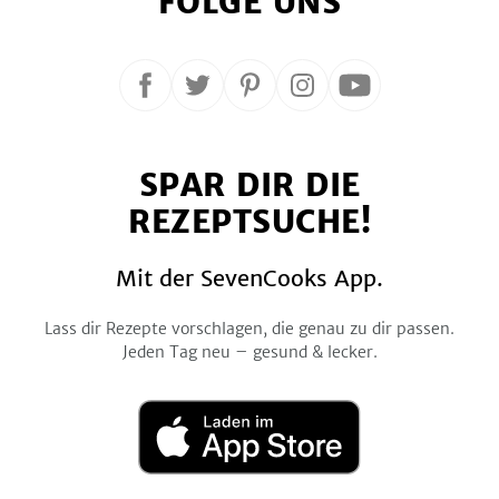
FOLGE UNS
Folge
Folge
Folge
Folge
Folge
uns
uns
uns
uns
uns
auf
auf
auf
auf
auf
SPAR DIR DIE
Facebook
Twitter
Pinterest
Instagram
YouTube
REZEPTSUCHE!
Mit der SevenCooks App.
Lass dir Rezepte vorschlagen, die genau zu dir passen.
Jeden Tag neu – gesund & lecker.
Laden
im
App
Store