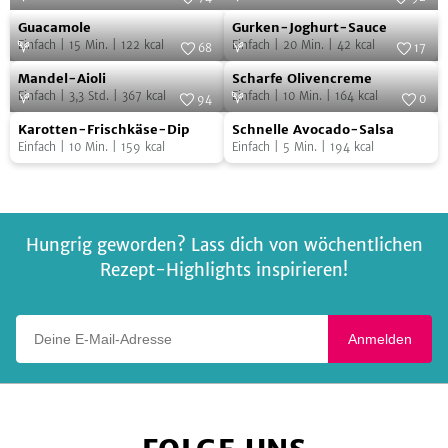
Guacamole
Gurken-
Foto:
Ananda C. Artinger
Foto:
SevenCooks
Guacamole
Gurken-Joghurt-Sauce
Joghurt-
Einfach
|
15
Min.
|
122
kcal
Einfach
|
20
Min.
|
42
kcal
68
17
Sauce
Mandel-
Scharfe
Foto:
SevenCooks
Foto:
iStock.com/5PH
Mandel-Aioli
Scharfe Olivencreme
Aioli
Olivencreme
Einfach
|
3,3
Std.
|
367
kcal
Einfach
|
10
Min.
|
164
kcal
94
0
Karotten-
Schnelle
Foto:
SevenCooks
Foto:
SevenCooks
Karotten-Frischkäse-Dip
Schnelle Avocado-Salsa
Frischkäse-
Avocado-
Einfach
|
10
Min.
|
159
kcal
Einfach
|
5
Min.
|
194
kcal
Dip
Salsa
Hungrig geworden? Lass dich von wöchentlichen
Rezept-Highlights inspirieren!
Deine E-Mail-Adresse
Anmelden