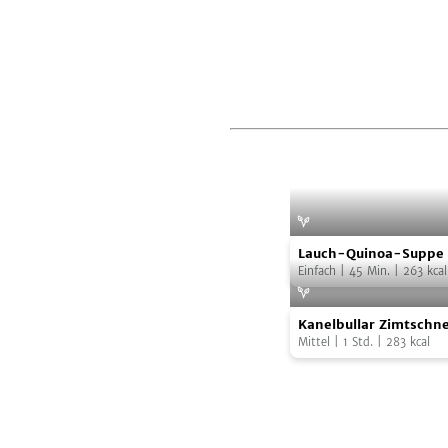
Lauch-
Foto:
Juliette 
Lauch-Quinoa-Suppe
Quinoa-
Einfach
|
45
Min.
|
263
kcal
Suppe
Kanelbullar
Foto:
Kanelbullar Zimtschn
Zimtschnecken
Mittel
|
1
Std.
|
283
kcal