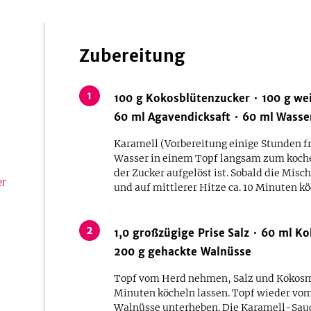
Zubereitung
1
100
g
Kokosblütenzucker
100
g
wei
60
ml
Agavendicksaft
60
ml
Wasse
Karamell (Vorbereitung einige Stunden f
Wasser in einem Topf langsam zum koche
der Zucker aufgelöst ist. Sobald die Misc
er
und auf mittlerer Hitze ca. 10 Minuten kö
2
1,0
großzügige
Prise
Salz
60
ml
Ko
200
g
gehackte Walnüsse
Topf vom Herd nehmen, Salz und Kokosm
Minuten köcheln lassen. Topf wieder vo
Walnüsse unterheben. Die Karamell-Sauc