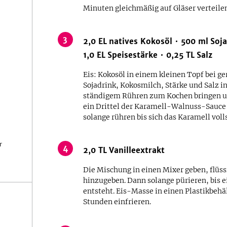
Minuten gleichmäßig auf Gläser verteile
3
2,0
EL
natives Kokosöl
500
ml
Soja
1,0
EL
Speisestärke
0,25
TL
Salz
Eis: Kokosöl in einem kleinen Topf bei g
Sojadrink, Kokosmilch, Stärke und Salz i
ständigem Rühren zum Kochen bringen und
ein Drittel der Karamell-Walnuss-Sauce
solange rühren bis sich das Karamell voll
r
4
2,0
TL
Vanilleextrakt
Die Mischung in einen Mixer geben, flüss
hinzugeben. Dann solange pürieren, bis
entsteht. Eis-Masse in einen Plastikbehä
Stunden einfrieren.