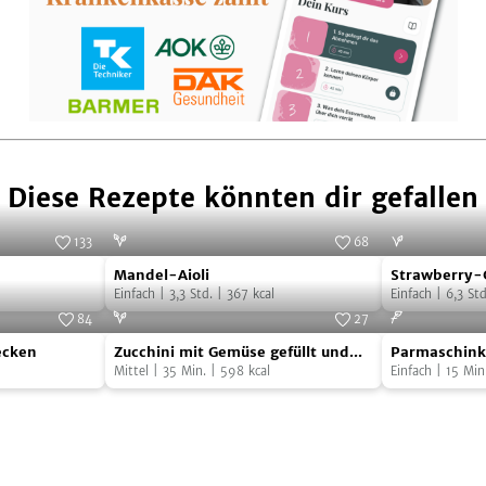
Diese Rezepte könnten dir gefallen
133
68
Mandel-
Strawberry-
Chrétien/AT Verlag
Foto:
SevenCooks
Mandel-Aioli
Strawberry-
Aioli
Cheesecake
Einfach
|
3,3
Std.
|
367
kcal
Stiel
Einfach
|
6,3
Std
Eis
84
27
Zucchini
Parmaschin
am
Sophia Hoffmann
Foto:
iStock.com/Tina_maglakelidze
ecken
Zucchini mit Gemüse gefüllt und
Parmaschin
mit
Sandwich
Stiel
Käse überbacken – vegan
Mittel
|
35
Min.
|
598
kcal
Einfach
|
15
Min
Gemüse
gefüllt
und
Käse