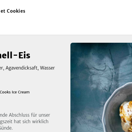
et Cookies
zur
Startseite
ell-Eis
er, Agavendicksaft, Wasser
zeigen
Cooks Ice Cream
3
Bild
nde Abschluss für unser
szeit hat sich wirklich
Sünde.