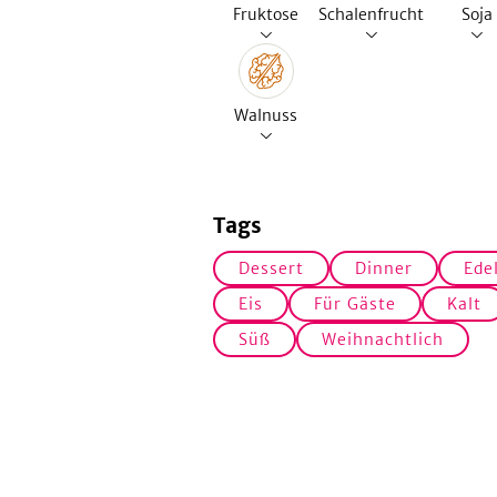
Fruktose
Schalenfrucht
Soja
Walnuss
Tags
Dessert
Dinner
Ede
Eis
Für Gäste
Kalt
Süß
Weihnachtlich