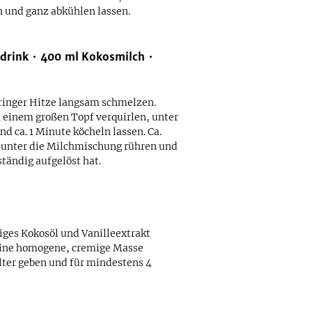
n und ganz abkühlen lassen.
drink
400
ml
Kokosmilch
eringer Hitze langsam schmelzen.
n einem großen Topf verquirlen, unter
 ca. 1 Minute köcheln lassen. Ca.
 unter die Milchmischung rühren und
ständig aufgelöst hat.
iges Kokosöl und Vanilleextrakt
 eine homogene, cremige Masse
lter geben und für mindestens 4