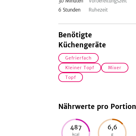
30
Minuten
Vorbereitungszeit
6
Stunden
Ruhezeit
Benötigte
Küchengeräte
Gefrierfach
Kleiner Topf
Mixer
Topf
Nährwerte pro Portio
487
6,6
kcal
g