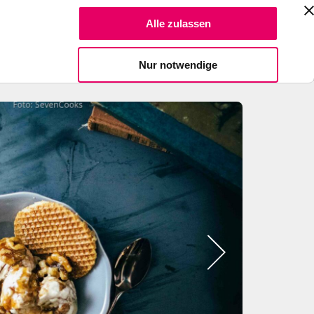
Suche Reze
Alle zulassen
Spendiere einen Kaffee
Nur notwendige
Bild
2
zeigen