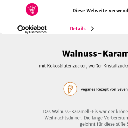
Diese Webseite verwend
HOME
REZEPTE
SAMMLUNGEN
MAGAZIN
Rezepte
Vegan
Walnuss-Karamell-Eis
Details
Walnuss-Karam
mit Kokosblütenzucker, weißer Kristallzuck
veganes Rezept
von
Seven
Das Walnuss-Karamell-Eis war der kröne
Weihnachtsdinner. Die lange Vorbereitung
gelohnt für diese süße 