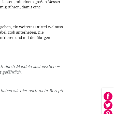
n lassen, mit einem großen Messer
emig rühren, damit eine
 geben, ein weiteres Drittel Walnuss-
abel grob unterheben. Die
nfrieren und mit der übrigen
fach durch Mandeln austauschen –
 gefährlich.
haben wir hier noch mehr Rezepte
Au
Fa
Au
tei
Twi