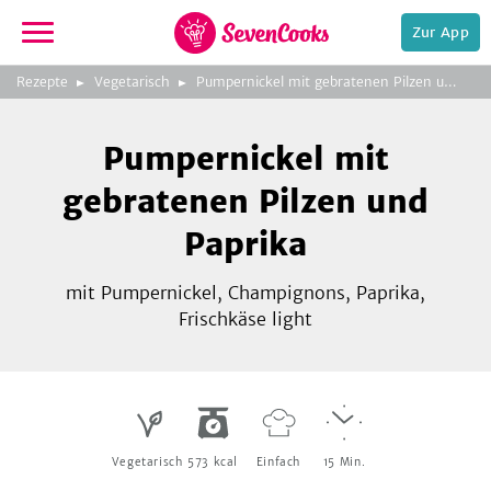
Zur App
zeigen
3
zur
Rezepte
Vegetarisch
Pumpernickel mit gebratenen Pilzen und Paprika
Bild
Startseite
Foto:
Foto:
Foto:
SevenCooks
SevenCooks
SevenCooks
Bild
2
Pumpernickel mit
zeigen
gebratenen Pilzen und
Paprika
mit Pumpernickel, Champignons, Paprika,
e,
Frischkäse light
Vegetarisch
573
kcal
Einfach
15
Min.