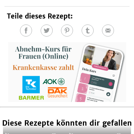
Teile dieses Rezept:
Auf
Auf
Auf
Auf
E-
Facebook
Twitter
Pinterest
Tumblr
Mail
teilen
teilen
teilen
teilen
Diese Rezepte könnten dir gefallen