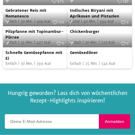
975
330
Gebratener
Indisches
Foto:
SevenCooks
Foto:
SevenCooks
Gebratener Reis mit
Indisches Biryani mit
Reis
Biryani
Romanesco
Aprikosen und Pistazien
Einfach
|
30
Min.
|
404
kcal
Mittel
|
40
Min.
|
594
kcal
mit
mit
170
0
Pilzpfanne
Chickenburger
Romanesco
Foto:
SevenCooks
Aprikosen
Foto:
SevenCooks
Pilzpfanne mit Topinambur-
Chickenburger
mit
und
Pürree
Einfach
|
35
Min.
|
427
kcal
Einfach
|
30
Min.
|
523
kcal
Topinambur-
0
0
Pistazien
Schnelle
Gemüsedöner
Pürree
Foto:
SevenCooks
Foto:
SevenCooks
Schnelle Gemüsepfanne mit
Gemüsedöner
Gemüsepfanne
Ei
Einfach
|
30
Min.
|
399
kcal
Einfach
|
25
Min.
|
545
kcal
mit
Ei
Hungrig geworden? Lass dich von wöchentlichen
Rezept-Highlights inspirieren!
Deine E-Mail-Adresse
Anmelden