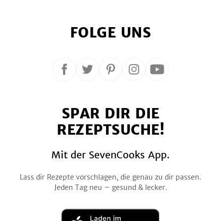
FOLGE UNS
Folge
Folge
Folge
Folge
Folge
uns
uns
uns
uns
uns
auf
auf
auf
auf
auf
SPAR DIR DIE
Facebook
Twitter
Pinterest
Instagram
YouTube
REZEPTSUCHE!
Mit der SevenCooks App.
Lass dir Rezepte vorschlagen, die genau zu dir passen.
Jeden Tag neu – gesund & lecker.
Laden