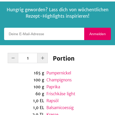
Hungrig geworden? Lass dich von wöchentlichen
Rezept-Highlights inspirieren!
Deine E-Mail-Adresse
Anmelden
Portion
165
g
Pumpernickel
100
g
Champignons
100
g
Paprika
60
g
Frischkäse light
1,0
EL
Rapsöl
1,0
EL
Balsamicoessig
2,0
TL
Kresse