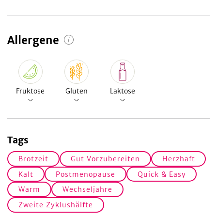
Allergene
Fruktose
Gluten
Laktose
Tags
Brotzeit
Gut Vorzubereiten
Herzhaft
Kalt
Postmenopause
Quick & Easy
Warm
Wechseljahre
Zweite Zyklushälfte