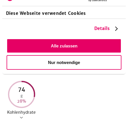
Diese Webseite verwendet Cookies
Nährwerte pro Portion
Details
573
23
20
Alle zulassen
kcal
g
g
27
%
47
%
29
%
Nur notwendige
Energie
Eiweiß
Fett
74
g
28
%
Kohlenhydrate