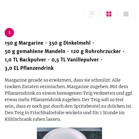
1
150
g
Margarine
350
g
Dinkelmehl
50
g
gemahlene Mandeln
120
g
Rohrohrzucker
1,0
TL
Backpulver
0,5
TL
Vanillepulver
3,0
EL
Pflanzendrink
Margarine gerade so erwärmen, dass sie schmilzt. Alle
trocken Zutaten vermischen. Margarine zugeben. Mit dem
Pflanzendrink zu einem homogenen Teig verkneten und ggf.
etwas mehr Pflanzendrink zugeben. Der Teig soll so fest
sein, dass er noch gut durch den Spritzbeutel zu drücken ist.
Den Teig in Frischhaltefolie wickeln und für 1 Stunde im
Kühlschrank ruhen lassen.