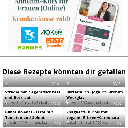
Diese Rezepte könnten dir gefallen
61
71
Strudel
Buttermilch-
Foto:
Juliette Chrétien/AT Verlag
Foto:
SevenCooks
Strudel mit Ziegenfrischkäse
Buttermilch-Joghurt-Brot im
mit
Joghurt-
und Rotkraut
Weckglas
Schwer
|
1,3
Std.
|
473
kcal
Schwer
|
3,3
Std.
|
421
kcal
Ziegenfrischkäse
Brot
262
202
Bunte
Spaghetti-
und
Foto:
SevenCooks
im
Foto:
SevenCooks
Bunte Polenta-Tarte mit
Spaghetti-Kürbis mit
Polenta-
Kürbis
Rotkraut
Weckglas
Tomaten und Spinat
veganer Erbsen-Carbonara
Einfach
|
35
Min.
|
464
kcal
Einfach
|
1,1
Std.
|
500
kcal
Tarte
mit
0
0