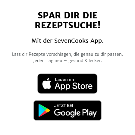
auf
auf
auf
auf
auf
SPAR DIR DIE
Facebook
Twitter
Pinterest
Instagram
YouTube
REZEPTSUCHE!
Mit der SevenCooks App.
Lass dir Rezepte vorschlagen, die genau zu dir passen.
Jeden Tag neu – gesund & lecker.
Laden
im
App
Store
Jetzt
bei
Google
Play