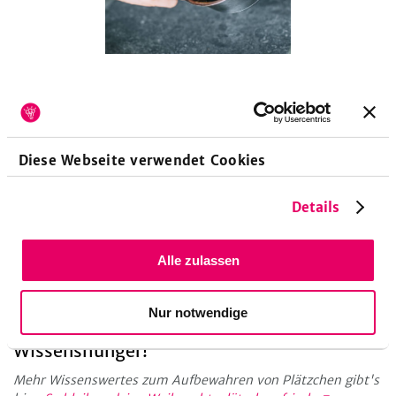
Küchengeräte
Backblech
Backofen
Backpapier
Diese Webseite verwendet Cookies
Frischhaltefolie
Kühlschrank
Spritzbeutel
Details
Alle zulassen
Haltbarkeit
Das Spritzgebäck hält sich in einer luftdichten Dose zwischen
Nur notwendige
Backpapier verpackt 2-3 Wochen.
Wissenshunger!
Mehr Wissenswertes zum Aufbewahren von Plätzchen gibt's