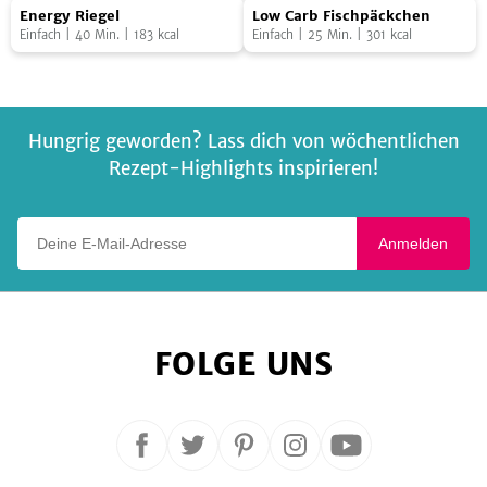
Energy
Low
mit
Foto:
SevenCooks
veganer
Foto:
SevenCooks
Energy Riegel
Low Carb Fischpäckchen
Riegel
Carb
Tomaten
Erbsen-
Einfach
|
40
Min.
|
183
kcal
Einfach
|
25
Min.
|
301
kcal
Fischpäckchen
und
Carbonara
Spinat
Hungrig geworden? Lass dich von wöchentlichen
Rezept-Highlights inspirieren!
Deine E-Mail-Adresse
Anmelden
FOLGE UNS
Folge
Folge
Folge
Folge
Folge
uns
uns
uns
uns
uns