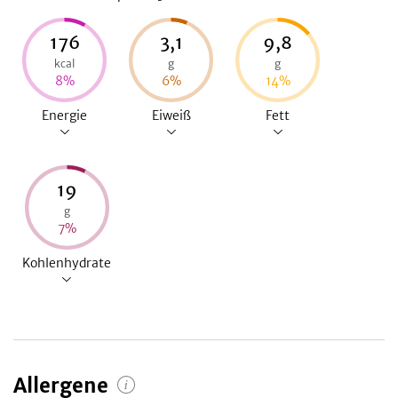
176
3,1
9,8
kcal
g
g
8
%
6
%
14
%
Energie
Eiweiß
Fett
19
g
7
%
Kohlenhydrate
Allergene