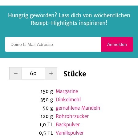
Hungrig geworden? Lass dich von wöchentlichen
Rezept-Highlights inspirieren!
Deine E-Mail-Adresse
Anmelden
Stücke
150
g
Margarine
350
g
Dinkelmehl
50
g
gemahlene Mandeln
120
g
Rohrohrzucker
1,0
TL
Backpulver
0,5
TL
Vanillepulver