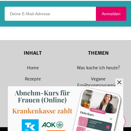
Deine E-Mail-Adresse
Anmelden
INHALT
THEMEN
Home
Was koche ich heute?
Rezepte
Vegane
Ernährungspyramide
Magazin
Vegane Rezepte
Sammlungen
Vegetarische Rezepte
Rezept Suche
Teilen