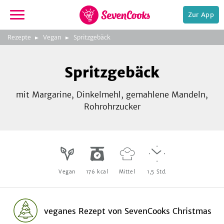
Zur App
zeigen
3
zur
Rezepte
Vegan
Spritzgebäck
Bild
Startseite
Foto:
Foto:
Foto:
SevenCooks
SevenCooks
SevenCooks
Bild
2
Spritzgebäck
zeigen
mit Margarine, Dinkelmehl, gemahlene Mandeln,
Rohrohrzucker
e,
Vegan
176
kcal
Mittel
1,5
Std.
veganes Rezept
von
SevenCooks Christmas