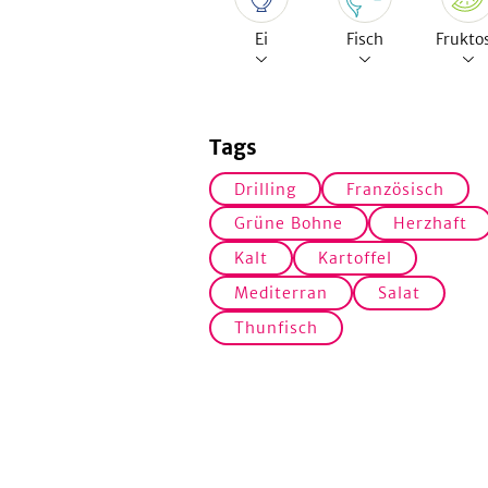
Ei
Fisch
Frukto
Tags
Drilling
Französisch
Grüne Bohne
Herzhaft
Kalt
Kartoffel
Mediterran
Salat
Thunfisch