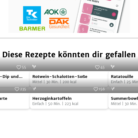
Diese Rezepte könnten dir gefallen
55
45
Rotwein-
Ratatouille
Foto:
SevenCooks
Foto:
SevenCooks
f-Dip und
Rotwein-Schalotten-Soße
Ratatouille
Schalotten-
-Talern
Mittel
|
30
Min.
|
200
kcal
Einfach
|
25
Min
Soße
235
156
Herzoginkartoffeln
Summerbow
Foto:
SevenCooks
Foto:
SevenCooks
arte
Herzoginkartoffeln
Summerbowl
Einfach
|
50
Min.
|
223
kcal
Mittel
|
30
Min.