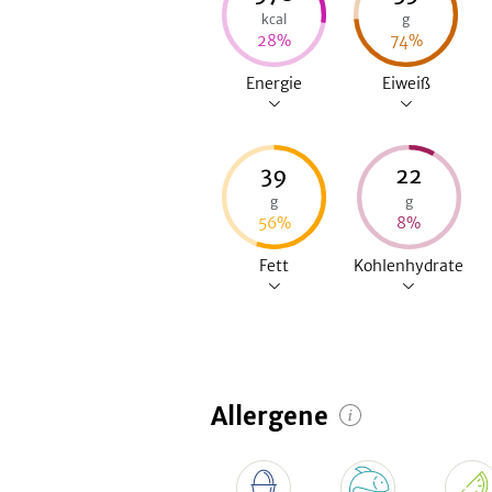
kcal
g
28
%
74
%
Energie
Eiweiß
39
22
g
g
56
%
8
%
Fett
Kohlenhydrate
Allergene