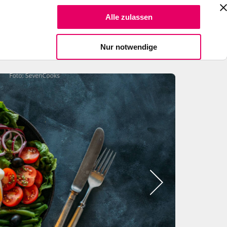
Suche Reze
Alle zulassen
Spendiere einen Kaffee
Nur notwendige
Bild
2
zeigen