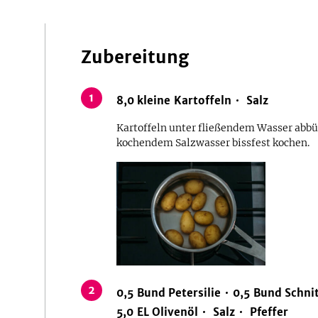
Zubereitung
1
8,0
kleine Kartoffeln
Salz
Kartoffeln unter fließendem Wasser abbü
kochendem Salzwasser bissfest kochen.
2
0,5
Bund
Petersilie
0,5
Bund
Schni
5,0
EL
Olivenöl
Salz
Pfeffer