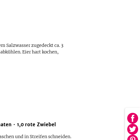
m Salzwasser zugedeckt ca. 3
abkühlen. Eier hart kochen,
Au
maten
1,0
rote Zwiebel
Fa
Au
tei
aschen und in Streifen schneiden.
Twi