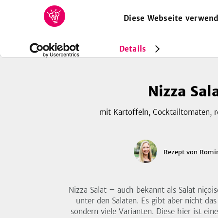
Diese Webseite verwend
HOME
REZEPTE
SAMMLUNGEN
MAGAZIN
Rezepte
Nizza Salat
Details
Nizza Sal
mit Kartoffeln, Cocktailtomaten, r
Rezept
von
Romi
Nizza Salat – auch bekannt als Salat niçoise
unter den Salaten. Es gibt aber nicht das
sondern viele Varianten. Diese hier ist ein