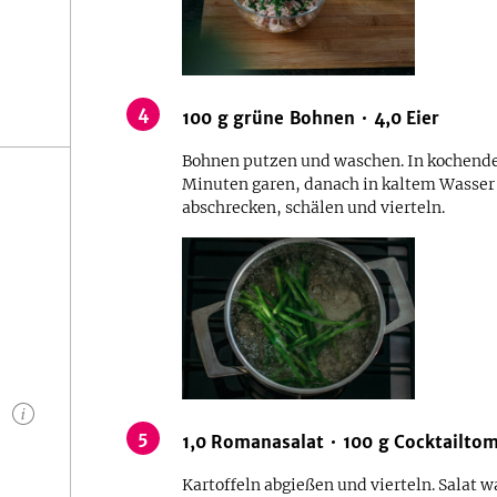
4
100
g
grüne Bohnen
4,0
Eier
Bohnen putzen und waschen. In kochende
Minuten garen, danach in kaltem Wasser 
abschrecken, schälen und vierteln.
n
5
1,0
Romanasalat
100
g
Cocktailto
Kartoffeln abgießen und vierteln. Salat w