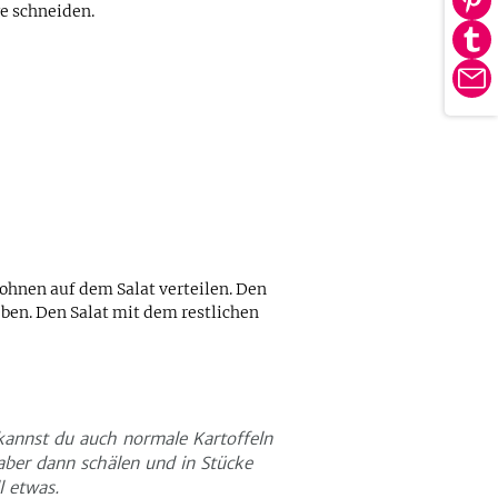
Au
e schneiden.
tei
Pin
Au
tei
Tu
E-
tei
Ma
ohnen auf dem Salat verteilen. Den
eben. Den Salat mit dem restlichen
kannst du auch normale Kartoffeln
aber dann schälen und in Stücke
l etwas.