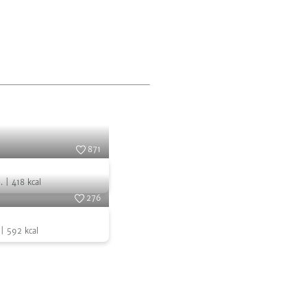
871
Foto:
SevenCooks
.
|
418
kcal
276
l
Foto:
SevenCooks
|
592
kcal