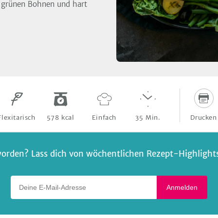
, grünen Bohnen und hart
Drucken
Flexitarisch
578
kcal
Einfach
35
Min.
orden? Lass dich von wöchentlichen Rezept-Highlights 
Deine E-Mail-Adresse
Anmelden