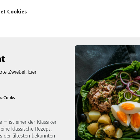
et Cookies
zur
Startseite
at
ote Zwiebel, Eier
zeigen
naCooks
3
Bild
 – ist einer der Klassiker
 eine klassische Rezept,
es der ältesten bekannten