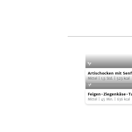
Artischocken
Artischocken mit Sen
mit
Kartoffel-Sauerkraut
Mittel
|
1,5
Std.
|
523
kcal
Senf-
Feigen-
Dip
Feigen-Ziegenkäse-T
Ziegenkäse-
und
Mittel
|
45
Min.
|
636
kcal
Tarte
Kartoffel-
Sauerkraut-
Talern