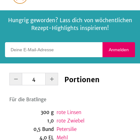
Hungrig geworden? Lass dich von wöchentlichen
Rezept-Highlights inspirieren!
Deine E-Mail-Adresse
Anmelden
Portionen
Für die Bratlinge
300
g
rote Linsen
1,0
rote Zwiebel
0,5
Bund
Petersilie
4,0
EL
Mehl