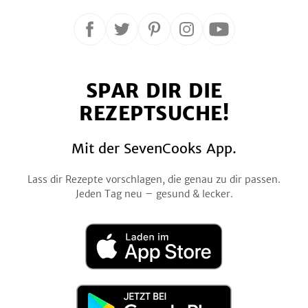
Folge
Folge
Folge
Folge
Folge
uns
uns
uns
uns
uns
auf
auf
auf
auf
auf
SPAR DIR DIE
Facebook
Twitter
Pinterest
Instagram
YouTube
REZEPTSUCHE!
Mit der SevenCooks App.
Lass dir Rezepte vorschlagen, die genau zu dir passen.
Jeden Tag neu – gesund & lecker.
Laden
im
App
Store
Jetzt