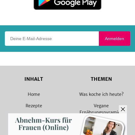
bei
Google
Play
Deine E-Mail-Adresse
Anmelden
INHALT
THEMEN
Home
Was koche ich heute?
Rezepte
Vegane
Ernährungspyramide
Magazin
Vegane Rezepte
Sammlungen