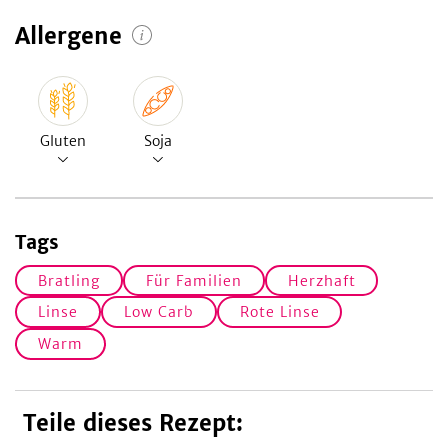
Allergene
Gluten
Soja
Tags
Bratling
Für Familien
Herzhaft
Linse
Low Carb
Rote Linse
Warm
Teile dieses Rezept: