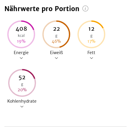
Nährwerte pro Portion
408
22
12
kcal
g
g
19
%
46
%
17
%
Energie
Eiweiß
Fett
52
g
20
%
Kohlenhydrate