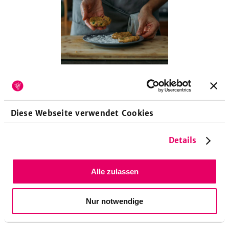
4
3,0
EL
Öl
Diese Webseite verwendet Cookies
Öl in einer Pfanne erhitzen. Die Bratlinge herausbraten, auf
Teller geben und mit dem Gurkensalat zusammen servieren.
Details
Alle zulassen
Nur notwendige