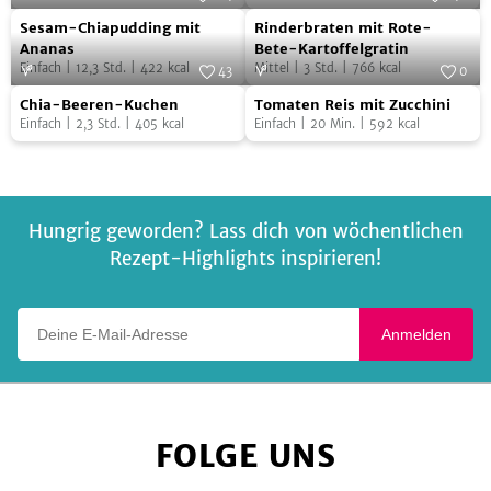
Sesam-
Rinderbraten
mit
Foto:
SevenCooks
Minze
Foto:
SevenCooks
Sesam-Chiapudding mit
Rinderbraten mit Rote-
Chiapudding
mit
cremiger
Ananas
Bete-Kartoffelgratin
Einfach
|
12,3
Std.
|
422
kcal
Mittel
|
3
Std.
|
766
kcal
mit
Rote-
43
0
Austernpilzsauce
Chia-
Tomaten
Ananas
Foto:
SevenCooks
Bete-
Foto:
SevenCooks
Chia-Beeren-Kuchen
Tomaten Reis mit Zucchini
Beeren-
Reis
Kartoffelgratin
Einfach
|
2,3
Std.
|
405
kcal
Einfach
|
20
Min.
|
592
kcal
Kuchen
mit
Zucchini
Hungrig geworden? Lass dich von wöchentlichen
Rezept-Highlights inspirieren!
Deine E-Mail-Adresse
Anmelden
FOLGE UNS