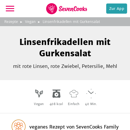
Zur App
zeigen
3
zur
Rezepte
Vegan
Linsenfrikadellen mit Gurkensalat
Bild
Startseite
Foto:
Foto:
Foto:
SevenCooks
SevenCooks
SevenCooks
Bild
2
Linsenfrikadellen mit
zeigen
Gurkensalat
mit rote Linsen, rote Zwiebel, Petersilie, Mehl
e,
Vegan
408
kcal
Einfach
40
Min.
veganes Rezept
von
SevenCooks Family