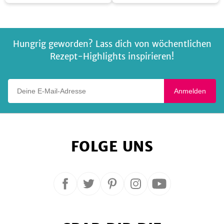
Fischpäckchen
Fischpäckchen
Avocado
Hungrig geworden? Lass dich von wöchentlichen
Rezept-Highlights inspirieren!
Deine E-Mail-Adresse
Anmelden
FOLGE UNS
Folge
Folge
Folge
Folge
Folge
uns
uns
uns
uns
uns
auf
auf
auf
auf
auf