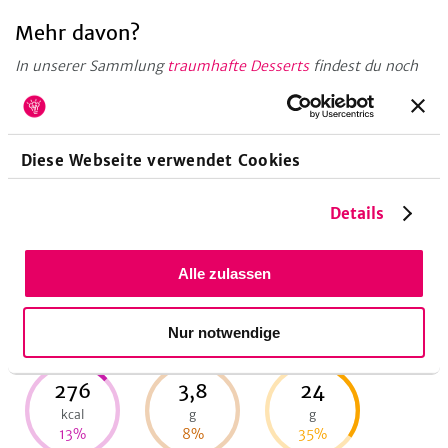
Mehr davon?
In unserer Sammlung
traumhafte Desserts
findest du noch
mehr süße Inspirationen.
Zubereitungsdauer
Diese Webseite verwendet Cookies
15
Minuten
Vorbereitungszeit
Details
Alle zulassen
Nährwerte pro Portion
Nur notwendige
276
3,8
24
kcal
g
g
13
%
8
%
35
%