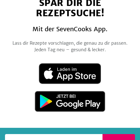
SPAR DIR DIE
Facebook
Twitter
Pinterest
Instagram
YouTube
REZEPTSUCHE!
Mit der SevenCooks App.
Lass dir Rezepte vorschlagen, die genau zu dir passen.
Jeden Tag neu – gesund & lecker.
Laden
im
App
Store
Jetzt
bei
Google
Play
Deine E-Mail-Adresse