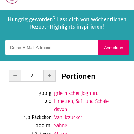
Hungrig geworden? Lass dich von wöchentlichen
Rezept-Highlights inspirieren!
Deine E-Mail-Adresse
Anmelden
Portionen
300
g
griechischer Joghurt
2,0
Limetten, Saft und Schale
davon
1,0
Päckchen
Vanillezucker
200
ml
Sahne
1,0
Zweig
Minze