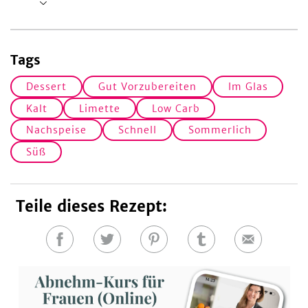
Tags
Dessert
Gut Vorzubereiten
Im Glas
Kalt
Limette
Low Carb
Nachspeise
Schnell
Sommerlich
Süß
Teile dieses Rezept:
Auf
Auf
Auf
Auf
E-
Facebook
Twitter
Pinterest
Tumblr
Mail
teilen
teilen
teilen
teilen