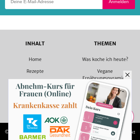
Anmelden
INHALT
THEMEN
Home
Was koche ich heute?
Rezepte
Vegane
Ernährungspyramide
Magazin
Vegane Rezepte
Sammlungen
Vegetarische Rezepte
Rezept Suche
Teilen
© 2026 SevenCooks
Impressum
Kontakt