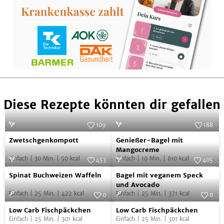
Diese Rezepte könnten dir gefallen
109
188
Zwetschgenkompott
Genießer-
Foto:
SevenCooks
Foto:
Simply V
Zwetschgenkompott
Genießer-Bagel mit
Bagel
Mangocreme
Einfach
|
30
Min.
|
50
kcal
Einfach
|
10
Min.
|
610
kcal
mit
453
405
Spinat
Bagel
Foto:
SevenCooks
Mangocreme
Foto:
SevenCooks
Spinat Buchweizen Waffeln
Bagel mit veganem Speck
Buchweizen
mit
und Avocado
Einfach
|
25
Min.
|
422
kcal
Einfach
|
25
Min.
|
371
kcal
Waffeln
veganem
0
0
Low
Low
Foto:
SevenCooks
Speck
Foto:
SevenCooks
Low Carb Fischpäckchen
Low Carb Fischpäckchen
Carb
Carb
und
Einfach
|
25
Min.
|
301
kcal
Einfach
|
25
Min.
|
301
kcal