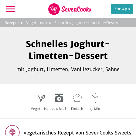
Zur App
zeigen
3
zur
Rezepte
Vegetarisch
Schnelles Joghurt-Limetten-Dessert
Bild
Startseite
Foto:
Foto:
Foto:
SevenCooks
SevenCooks
SevenCooks
Bild
2
Schnelles Joghurt-
zeigen
Limetten-Dessert
mit Joghurt, Limetten, Vanillezucker, Sahne
e,
Vegetarisch
276
kcal
Einfach
15
Min.
vegetarisches Rezept
von
SevenCooks Sweets