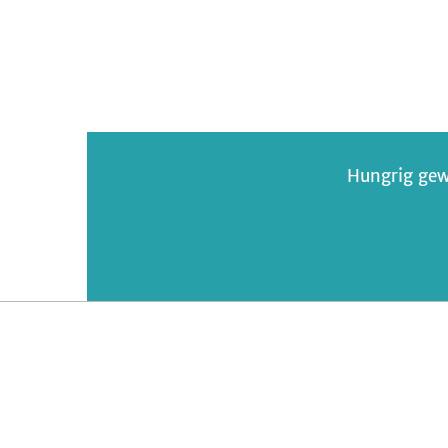
Graupen-
Pilz-
Topping
Hungrig gew