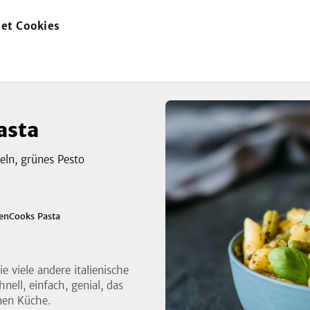
et Cookies
zur
Startseite
asta
eln, grünes Pesto
zeigen
enCooks Pasta
3
Bild
ie viele andere italienische
hnell, einfach, genial, das
nen Küche.