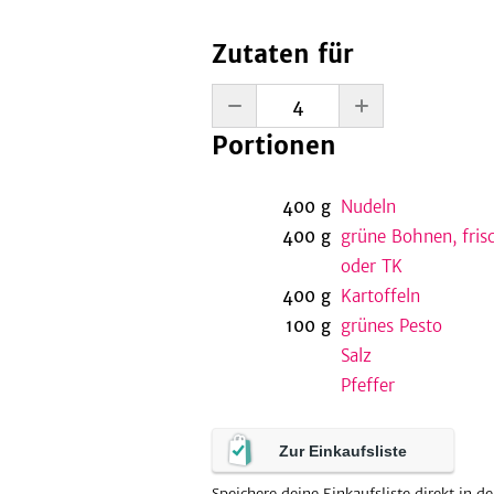
Zutaten für
Portionen
400
g
Nudeln
400
g
grüne Bohnen, fris
oder TK
400
g
Kartoffeln
100
g
grünes Pesto
Salz
Pfeffer
Zur Einkaufsliste
Speichere deine Einkaufsliste direkt in de