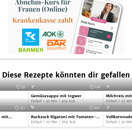
Diese Rezepte könnten dir gefallen
32
128
Gemüsesuppe
Milchreis
Foto:
Lou Red
Foto:
SevenCooks
Gemüsesuppe mit Ingwer
Milchreis mi
mit
mit
Einfach
|
30
Min.
|
309
kcal
gerösteten 
Einfach
|
25
Min
Ingwer
Birnenkomp
351
867
Ruckzuck
Vollkornnud
und
Foto:
SevenCooks
Foto:
SevenCooks
 mit
Ruckzuck Rigatoni mit Tomaten-
Vollkornnude
Rigatoni
mit
gerösteten
g
Erbsen-Soße
Einfach
|
20
Min.
|
609
kcal
und Mozzarel
Einfach
|
20
Min
mit
Auberginen
Haselnüsse