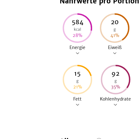
Nährwerte pro Portio
584
20
kcal
g
28
%
41
%
Energie
Eiweiß
15
92
g
g
21
%
35
%
Fett
Kohlenhydrate