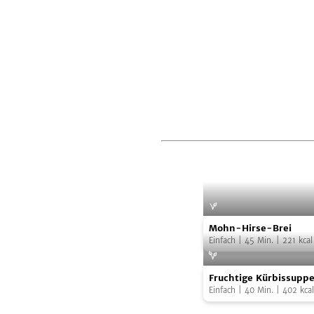
Mohn-
Mohn-Hirse-Brei
Hirse-
Einfach
|
45
Min.
|
221
kcal
Brei
Fruchtige
Fruchtige Kürbissuppe
Kürbissuppe
Graupen-Pilz-Toppin
Einfach
|
40
Min.
|
402
kcal
mit