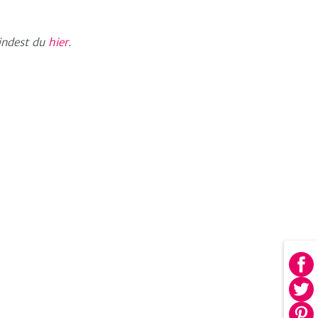
indest du
hier
.
Au
Fa
Au
tei
Twi