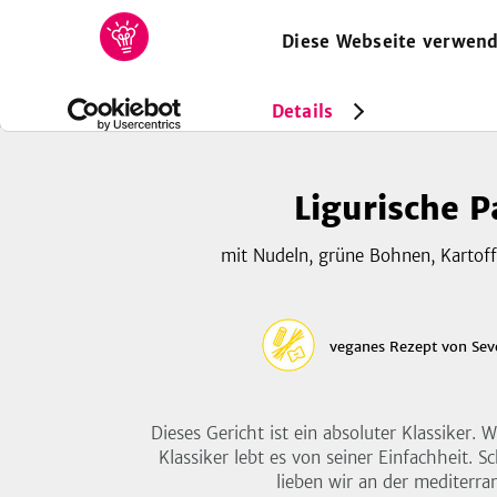
Diese Webseite verwend
HOME
REZEPTE
SAMMLUNGEN
MAGAZIN
Rezepte
Vegan
Ligurische Pasta
Details
Ligurische P
mit Nudeln, grüne Bohnen, Kartoff
veganes Rezept
von
Sev
Dieses Gericht ist ein absoluter Klassiker. W
Klassiker lebt es von seiner Einfachheit. Sc
lieben wir an der mediterra