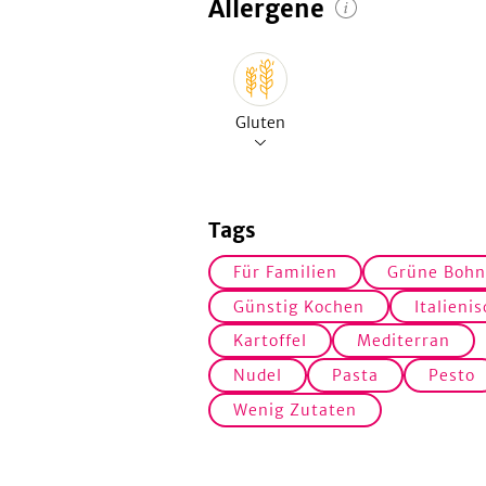
Allergene
Gluten
Tags
Für Familien
Grüne Bohn
Günstig Kochen
Italienis
Kartoffel
Mediterran
Nudel
Pasta
Pesto
Wenig Zutaten