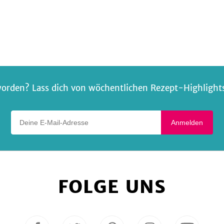
Tomaten-
und
Erbsen-
Mozzarella
Soße
orden? Lass dich von wöchentlichen Rezept-Highlights 
Deine E-Mail-Adresse
Anmelden
FOLGE UNS