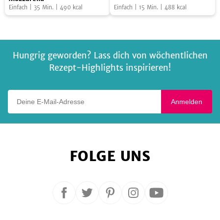
Dressing
Einfach
|
35
Min.
|
490
kcal
Einfach
|
15
Min.
|
488
kcal
Salat
Couscous
Mixer
mit
Salat
Mozzarella
Hungrig geworden? Lass dich von wöchentlichen
Rezept-Highlights inspirieren!
Deine E-Mail-Adresse
Anmelden
FOLGE UNS
Folge
Folge
Folge
Folge
Folge
uns
uns
uns
uns
uns