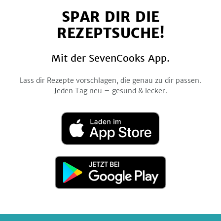
auf
auf
auf
auf
auf
SPAR DIR DIE
Facebook
Twitter
Pinterest
Instagram
YouTube
REZEPTSUCHE!
Mit der SevenCooks App.
Lass dir Rezepte vorschlagen, die genau zu dir passen.
Jeden Tag neu – gesund & lecker.
Laden
im
App
Store
Jetzt
bei
Google
Play