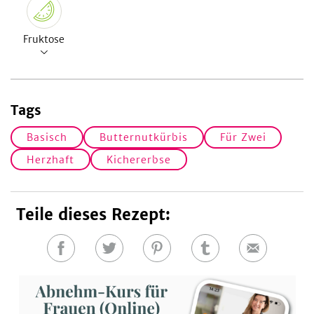
Fruktose
Tags
Basisch
Butternutkürbis
Für Zwei
Herzhaft
Kichererbse
Teile dieses Rezept:
Auf
Auf
Auf
Auf
E-
Facebook
Twitter
Pinterest
Tumblr
Mail
teilen
teilen
teilen
teilen