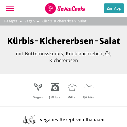
Zur App
zur
Rezepte
Vegan
Kürbis-Kichererbsen-Salat
Startseite
Foto:
Tanja Hauser
Kürbis-Kichererbsen-Salat
mit Butternusskürbis, Knoblauchzehen, Öl,
Kichererbsen
e,
Vegan
588
kcal
Mittel
50
Min.
veganes Rezept
von
Ihana.eu