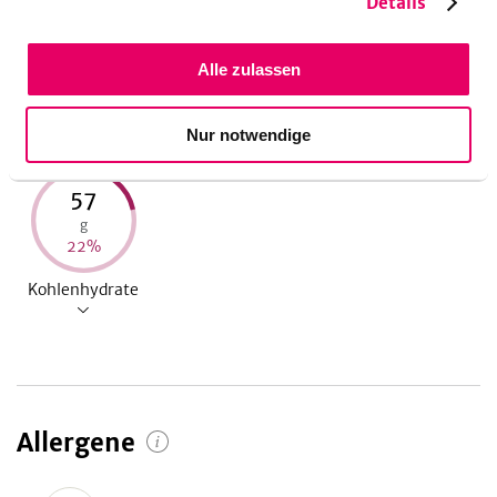
Details
588
20
30
kcal
g
g
28
%
41
%
43
%
Alle zulassen
Energie
Eiweiß
Fett
Nur notwendige
57
g
22
%
Kohlenhydrate
Allergene