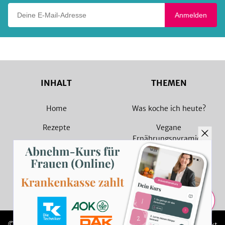
Deine E-Mail-Adresse
Anmelden
INHALT
THEMEN
Home
Was koche ich heute?
Rezepte
Vegane
Ernährungspyramide
Magazin
Vegane Rezepte
Sammlungen
Vegetarische Rezepte
Rezept Suche
Teilen