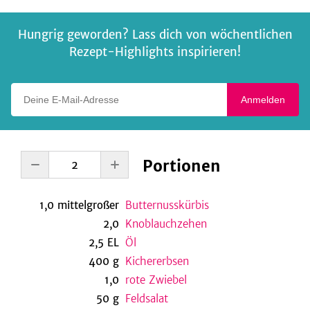
Hungrig geworden? Lass dich von wöchentlichen
Rezept-Highlights inspirieren!
Deine E-Mail-Adresse
Anmelden
Portionen
1,0
mittelgroßer
Butternusskürbis
2,0
Knoblauchzehen
2,5
EL
Öl
400
g
Kichererbsen
1,0
rote Zwiebel
50
g
Feldsalat