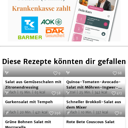
Diese Rezepte könnten dir gefallen
9
68
Salat
Quinoa-
Foto:
Kunstmann Verlag
Foto:
Justin P. Moore/Ventil Verlag
Salat aus Gemüseschalen mit
Quinoa-Tomaten-Avocado-
aus
Tomaten-
Zitronendressing
Salat mit Möhren-Ingwer-
Einfach
|
15
Min.
|
63
kcal
Dressing
Mittel
|
25
Min.
|
342
kcal
Gemüseschalen
Avocado-
58
413
Gurkensalat
Schneller
mit
Foto:
Lisa Lindner
Salat
Foto:
SevenCooks
Gurkensalat mit Tempeh
Schneller Brokkoli-Salat aus
mit
Brokkoli-
Zitronendressing
mit
dem Mixer
Einfach
|
20
Min.
|
421
kcal
Einfach
|
10
Min.
|
337
kcal
Tempeh
Salat
296
0
Möhren-
Grüne
Rote
Foto:
SevenCooks
aus
Foto:
SevenCooks
Ingwer-
Grüne Bohnen Salat mit
Rote Bete Couscous Salat
Bohnen
Bete
dem
Mozzarella