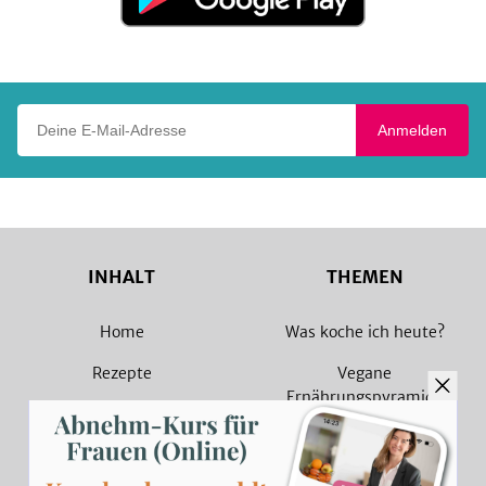
Google
Play
Deine E-Mail-Adresse
Anmelden
INHALT
THEMEN
Home
Was koche ich heute?
Rezepte
Vegane
Ernährungspyramide
Magazin
Vegane Rezepte
Sammlungen
Vegetarische Rezepte