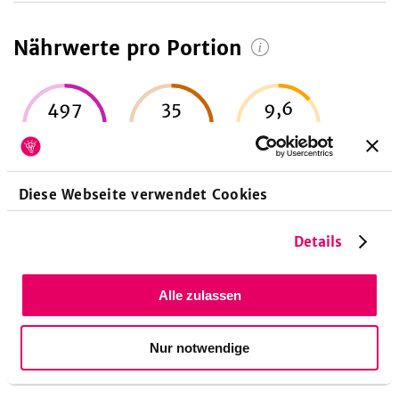
Nährwerte pro Portion
497
35
9,6
kcal
g
g
24
%
73
%
14
%
Energie
Eiweiß
Fett
Diese Webseite verwendet Cookies
Details
66
g
25
%
Alle zulassen
Kohlenhydrate
Nur notwendige