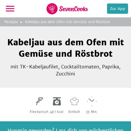
Zur App
zeigen
3
zur
Rezepte
Kabeljau aus dem Ofen mit Gemüse und Röstbrot
Bild
Startseite
Foto:
Foto:
Foto:
SevenCooks
SevenCooks
SevenCooks
Bild
2
Kabeljau aus dem Ofen mit
zeigen
Gemüse und Röstbrot
mit TK-Kabeljaufilet, Cocktailtomaten, Paprika,
Zucchini
e,
Flexitarisch
497
kcal
Einfach
35
Min.
Hungrig geworden? Lass dich von wöchentlichen