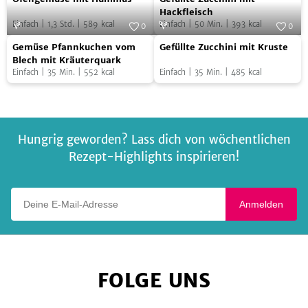
Bierteig
mit
Zucchini
Hackfleisch
Einfach
|
1,3
Std.
|
589
kcal
Einfach
|
50
Min.
|
393
kcal
Hummus
mit
0
0
Gemüse
Gefüllte
Foto:
SevenCooks
Hackfleisch
Foto:
SevenCooks
Gemüse Pfannkuchen vom
Gefüllte Zucchini mit Kruste
Pfannkuchen
Zucchini
Blech mit Kräuterquark
Einfach
|
35
Min.
|
552
kcal
Einfach
|
35
Min.
|
485
kcal
vom
mit
Blech
Kruste
mit
Kräuterquark
Hungrig geworden? Lass dich von wöchentlichen
Rezept-Highlights inspirieren!
Deine E-Mail-Adresse
Anmelden
FOLGE UNS