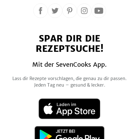
Folge
Folge
Folge
Folge
Folge
uns
uns
uns
uns
uns
auf
auf
auf
auf
auf
SPAR DIR DIE
Facebook
Twitter
Pinterest
Instagram
YouTube
REZEPTSUCHE!
Mit der SevenCooks App.
Lass dir Rezepte vorschlagen, die genau zu dir passen.
Jeden Tag neu – gesund & lecker.
Laden
im
App
Store
Jetzt
bei