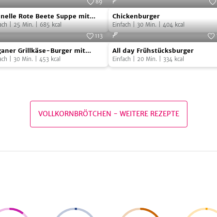
89
nelle
Chickenburger
Foto:
SevenCooks
Foto:
Seven
nelle Rote Beete Suppe mit
Chickenburger
e
fbutter Crostini
ach
|
25
Min.
|
685
kcal
Einfach
|
30
Min.
|
404
kcal
te
113
aner
All
pe
Foto:
SevenCooks
Foto:
Seven
aner Grillkäse-Burger mit
All day Frühstücksburger
lkäse-
day
harfem Avocado-Dip
ach
|
30
Min.
|
453
kcal
Einfach
|
20
Min.
|
334
kcal
ger
Frühstücksburger
fbutter
tini
arfem
cado-
VOLLKORNBRÖTCHEN
-
WEITERE REZEPTE