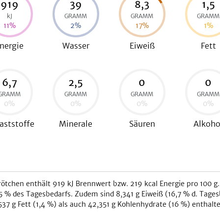
919
39
8,3
1,5
kJ
GRAMM
GRAMM
GRAMM
11
%
2
%
17
%
1
%
nergie
Wasser
Eiweiß
Fett
6,7
2,5
0
0
GRAMM
GRAMM
GRAMM
GRAMM
0
%
0
%
0
%
0
%
aststoffe
Minerale
Säuren
Alkoho
rötchen
enthält
919
kJ
Brennwert bzw.
219
kcal
Energie pro 100 g.
5
% des Tagesbedarfs. Zudem sind
8,341
g Eiweiß (
16,7
% d. Tages
537
g Fett (
1,4
%) als auch
42,351
g Kohlenhydrate (
16
%) enthalte