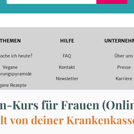
THEMEN
HILFE
UNTERNEH
oche ich heute?
FAQ
Über uns
Vegane
Kontakt
Presse
hrungspyramide
Newsletter
Karriere
gane Rezepte
arische Rezepte
© 2026 SevenCooks