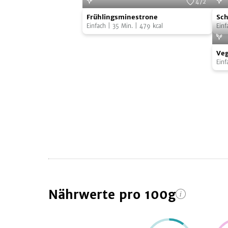
472
Frühlingsminestrone
Sch
Foto:
SevenCooks
Frühlingsminestrone
Sch
Rot
Einfach
|
35
Min.
|
479
kcal
Sen
Einf
Bee
Veg
Sup
Veg
Gril
mit
sc
Einf
Bur
Sen
mit
Cros
sch
Avo
Dip
Nährwerte
pro 100g