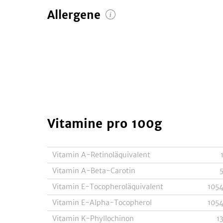
Allergene
Vitamine
pro 100g
Vitamin A-Retinoläquivalent
Vitamin A-Beta-Carotin
Vitamin E-Tocopheroläquivalent
105
Vitamin E-Alpha-Tocopherol
105
Vitamin K-Phyllochinon
1