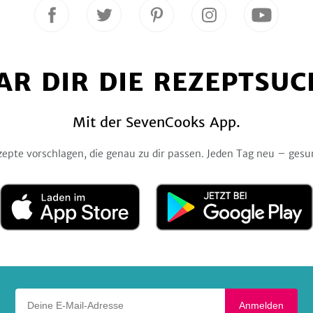
Folge
Folge
Folge
Folge
Folge
uns
uns
uns
uns
uns
auf
auf
auf
auf
auf
Facebook
Twitter
Pinterest
Instagram
YouTube
AR DIR DIE REZEPTSUC
Mit der SevenCooks App.
zepte vorschlagen, die genau zu dir passen. Jeden Tag neu – gesu
Laden
Jetzt
im
bei
App
Google
Store
Play
Deine E-Mail-Adresse
Anmelden