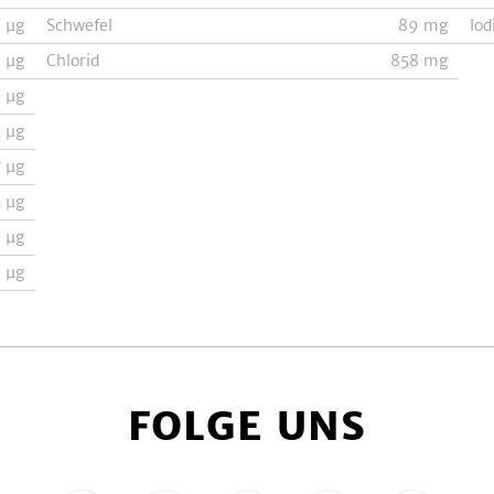
8
µg
Schwefel
89
mg
Iod
8
µg
Chlorid
858
mg
1
µg
4
µg
7
µg
4
µg
9
µg
9
µg
FOLGE UNS