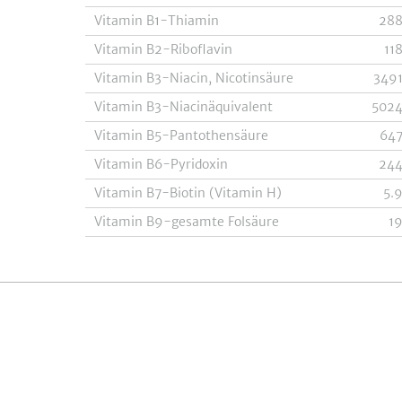
Vitamin B1-Thiamin
28
Vitamin B2-Riboflavin
11
Vitamin B3-Niacin, Nicotinsäure
349
Vitamin B3-Niacinäquivalent
502
Vitamin B5-Pantothensäure
64
Vitamin B6-Pyridoxin
24
Vitamin B7-Biotin (Vitamin H)
5.
Vitamin B9-gesamte Folsäure
1