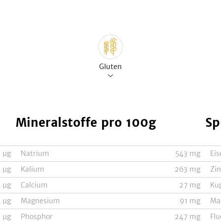
Gluten
Mineralstoffe
pro 100g
Sp
1
µg
Natrium
543
mg
Eis
5
µg
Kalium
263
mg
Zi
4
µg
Calcium
27
mg
Ku
4
µg
Magnesium
91
mg
Ma
3
µg
Phosphor
247
mg
Flu