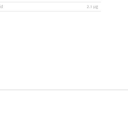
id
2.1
µg