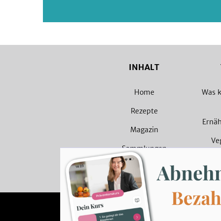
INHALT
Home
Was k
Rezepte
Ernä
Magazin
Ve
Sammlungen
Veget