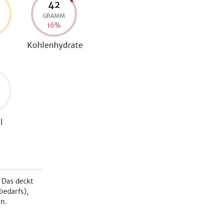
42
GRAMM
16
%
Kohlenhydrate
l
 Das deckt
bedarfs),
n.