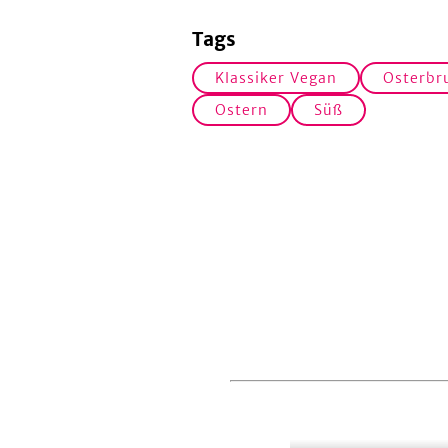
Tags
Klassiker Vegan
Osterbr
Ostern
Süß