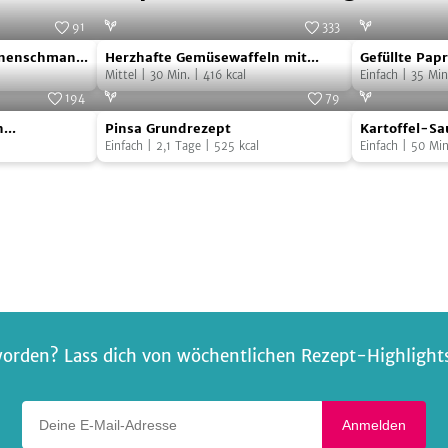
91
333
Herzhafte
Gefüllte
Foto:
SevenCooks
Foto:
SevenCooks
ronenschmand
Herzhafte Gemüsewaffeln mit
Gefüllte Pap
Gemüsewaffeln
Paprika
iebeln
Kräuterquark
Mittel
|
30
Min.
|
416
kcal
Einfach
|
35
Min
mit
mit
194
79
Pinsa
Kartoffel-
Kräuterquark
Buchweizen
Foto:
SevenCooks
Foto:
SevenCooks
n
Pinsa Grundrezept
Kartoffel-Sa
Grundrezept
Sauerkraut-
Einfach
|
2,1
Tage
|
525
kcal
Einfach
|
50
Min
Auflauf
orden? Lass dich von wöchentlichen Rezept-Highlights 
Deine E-Mail-Adresse
Anmelden