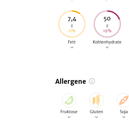
7,4
50
g
g
11
%
19
%
Fett
Kohlenhydrate
Allergene
Fruktose
Gluten
Soja