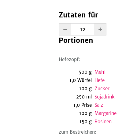
Zutaten für
Portionen
Hefezopf:
500
g
Mehl
1,0
Würfel
Hefe
100
g
Zucker
250
ml
Sojadrink
1,0
Prise
Salz
100
g
Margarine
150
g
Rosinen
zum Bestreichen: