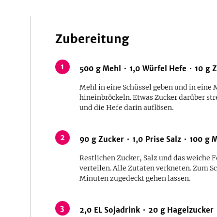
Zubereitung
1
500
g
Mehl
1,0
Würfel
Hefe
10
g
Z
Mehl in eine Schüssel geben und in eine 
hineinbröckeln. Etwas Zucker darüber str
und die Hefe darin auflösen.
2
90
g
Zucker
1,0
Prise
Salz
100
g
M
Restlichen Zucker, Salz und das weiche 
verteilen. Alle Zutaten verkneten. Zum 
Minuten zugedeckt gehen lassen.
3
2,0
EL
Sojadrink
20
g
Hagelzucker