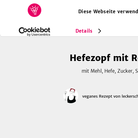
Diese Webseite verwend
HOME
REZEPTE
SAMMLUNGEN
MAGAZIN
Rezepte
Vegan
Hefezopf mit Rosinen
Details
Hefezopf mit R
mit Mehl, Hefe, Zucker, S
veganes Rezept
von
leckers