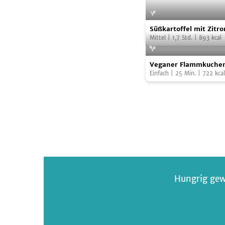
Süßkartoffel
Süßkartoffel mit Zit
mit
& karamellisierten Zw
Mittel
|
1,7
Std.
|
893
kcal
Zitronenschmand
Veganer
&
Veganer Flammkuche
Flammkuchen
karamellisierten
griechischer Art
Einfach
|
25
Min.
|
722
kcal
griechischer
Zwiebeln
Art
Hungrig gew