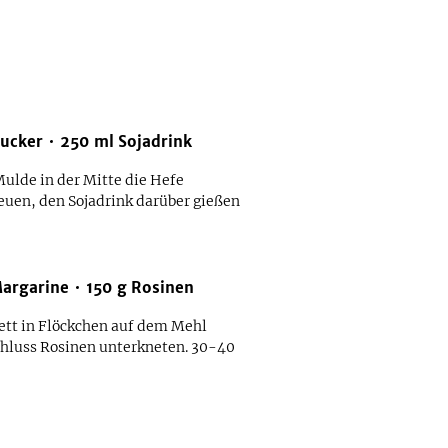
ucker
250
ml
Sojadrink
Mulde in der Mitte die Hefe
euen, den Sojadrink darüber gießen
argarine
150
g
Rosinen
Fett in Flöckchen auf dem Mehl
Schluss Rosinen unterkneten. 30-40