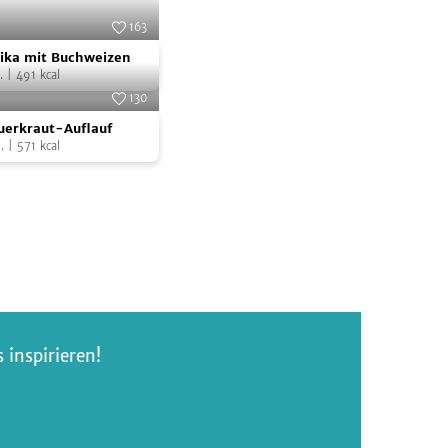
163
Foto:
NOA GmbH & Co. KG
rika mit Buchweizen
.
|
491
kcal
130
Foto:
SevenCooks
uerkraut-Auflauf
.
|
571
kcal
inspirieren!