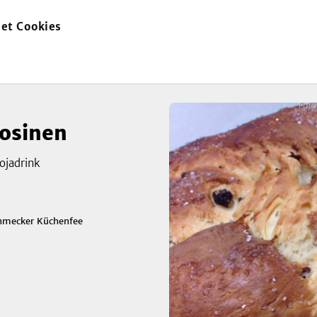
et Cookies
zur
Startseite
osinen
ojadrink
chmecker Küchenfee