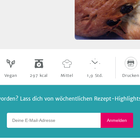
Drucken
Vegan
297
kcal
Mittel
1,9
Std.
orden? Lass dich von wöchentlichen Rezept-Highlights 
Deine E-Mail-Adresse
Anmelden