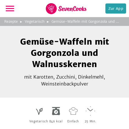
Zur App
zeigen
3
zur
Rezepte
Vegetarisch
Gemüse-Waffeln mit Gorgonzola und Walnusskernen
Bild
Startseite
Foto:
Foto:
Foto:
SevenCooks
SevenCooks
SevenCooks
Bild
2
Gemüse-Waffeln mit
zeigen
Gorgonzola und
Walnusskernen
mit Karotten, Zucchini, Dinkelmehl,
e,
Weinsteinbackpulver
Vegetarisch
846
kcal
Einfach
25
Min.