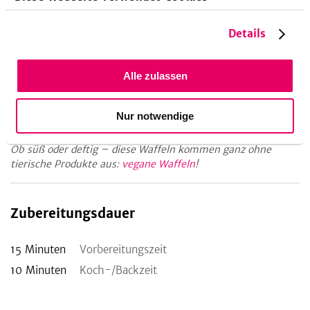
Details
Tipp!
Du magst keinen Gorgonzola? Die Waffeln schmecken auch
Alle zulassen
mit Ziegenfrischkäse sehr gut. Anstelle der Birnen kannst du
auch Feigen verwenden.
Nur notwendige
Vegane Variante
Ob süß oder deftig – diese Waffeln kommen ganz ohne
tierische Produkte aus:
vegane Waffeln
!
Zubereitungsdauer
15
Minuten
Vorbereitungszeit
10
Minuten
Koch-/Backzeit