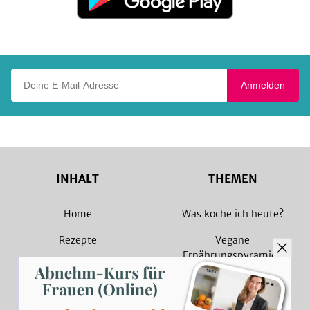
Google
Play
Deine E-Mail-Adresse
Anmelden
INHALT
THEMEN
Home
Was koche ich heute?
Rezepte
Vegane
Ernährungspyramide
Magazin
Vegane Rezepte
Sammlungen
Vegetarische Rezepte