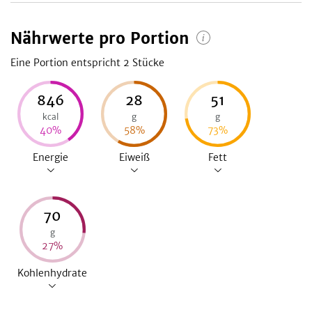
Nährwerte pro Portion
Eine Portion entspricht 2
Stücke
846
28
51
kcal
g
g
40
%
58
%
73
%
Energie
Eiweiß
Fett
70
g
27
%
Kohlenhydrate