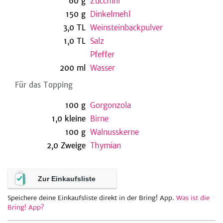
60
g
Zucchini
150
g
Dinkelmehl
3,0
TL
Weinsteinbackpulver
be
1,0
TL
Salz
Pfeffer
200
ml
Wasser
Für das Topping
100
g
Gorgonzola
1,0
kleine
Birne
100
g
Walnusskerne
2,0
Zweige
Thymian
Zur Einkaufsliste
Speichere deine Einkaufsliste direkt in der Bring! App.
Was ist die
Bring! App?