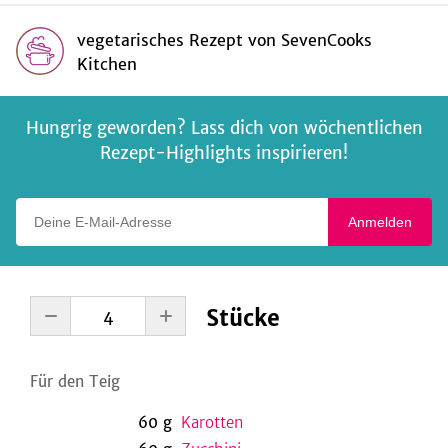
vegetarisches Rezept
von
SevenCooks
Kitchen
Hungrig geworden? Lass dich von wöchentlichen
Rezept-Highlights inspirieren!
Deine E-Mail-Adresse
Anmelden
Stücke
Für den Teig
60
g
Karotten