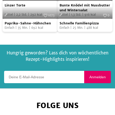
Crumble
Linzer
Bunte
Foto:
SevenCooks
Foto:
SevenCooks
Linzer Torte
Bunte Knödel mit Nussbutter
Torte
Knödel
und Wintersalat
Mittel
|
2,2
Std.
|
292
kcal
Mittel
|
1,3
Std.
|
916
kcal
mit
1073
0
Paprika-
Schnelle
Foto:
SevenCooks
Nussbutter
Foto:
SevenCooks
Paprika-Sahne-Hähnchen
Schnelle Familienpizza
Sahne-
Familienpizza
und
Einfach
|
35
Min.
|
692
kcal
Einfach
|
25
Min.
|
488
kcal
Hähnchen
Wintersalat
Hungrig geworden? Lass dich von wöchentlichen
Rezept-Highlights inspirieren!
Deine E-Mail-Adresse
Anmelden
FOLGE UNS