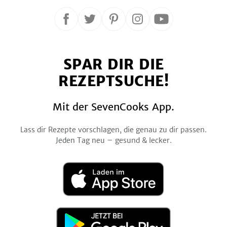
Folge
Folge
Folge
Folge
Folge
uns
uns
uns
uns
uns
auf
auf
auf
auf
auf
SPAR DIR DIE
Facebook
Twitter
Pinterest
Instagram
YouTube
REZEPTSUCHE!
Mit der SevenCooks App.
Lass dir Rezepte vorschlagen, die genau zu dir passen.
Jeden Tag neu – gesund & lecker.
Laden
im
App
Store
Jetzt
bei