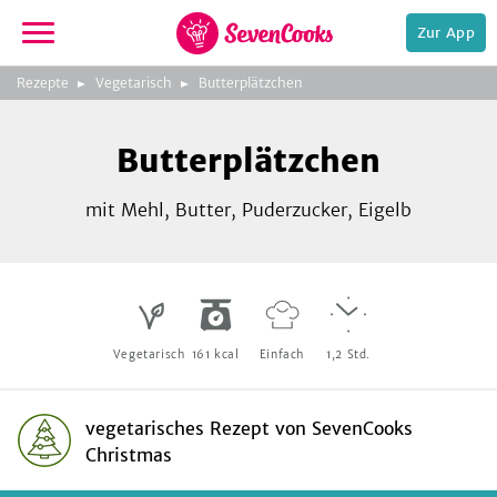
Zur App
zeigen
3
zur
Rezepte
Vegetarisch
Butterplätzchen
Bild
Startseite
Foto:
Foto:
Foto:
SevenCooks
SevenCooks
SevenCooks
Bild
2
Butterplätzchen
zeigen
mit Mehl, Butter, Puderzucker, Eigelb
e,
Vegetarisch
161
kcal
Einfach
1,2
Std.
vegetarisches Rezept
von
SevenCooks
Christmas