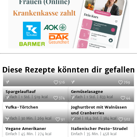
Diese Rezepte könnten dir gefallen
516
769
Spargelauflauf
Gemüselasagne
Foto:
SevenCooks
Foto:
SevenCooks
Spargelauflauf
Gemüselasagne
Einfach
|
1
Std.
|
519
kcal
Einfach
|
1
Std.
|
833
kcal
374
44
Yufka-
Joghurtbrot
Foto:
SevenCooks
Foto:
SevenCooks
Yufka-Törtchen
Joghurtbrot mit Walnüssen
Törtchen
mit
und Cranberries
Einfach
|
30
Min.
|
269
kcal
Mittel
|
18,4
Std.
|
384
kcal
Walnüssen
91
502
Vegane
Italienischer
Foto:
Zucker & Jagdwurst
und
Foto:
SevenCooks
Vegane Amerikaner
Italienischer Pesto-Strudel
Amerikaner
Pesto-
Cranberries
Einfach
|
45
Min.
|
274
kcal
Einfach
|
35
Min.
|
458
kcal