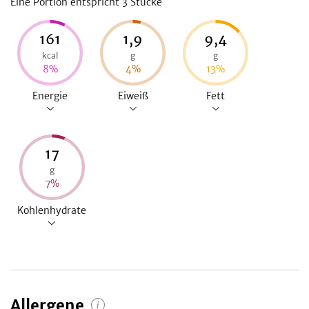
Eine Portion entspricht 3
Stücke
161
1,9
9,4
kcal
g
g
8
%
4
%
13
%
Energie
Eiweiß
Fett
17
g
7
%
Kohlenhydrate
Allergene