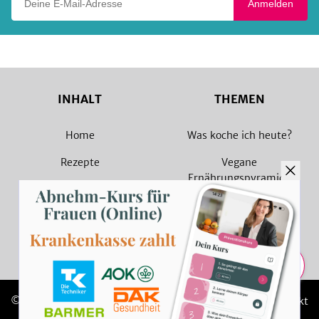
Anmelden
INHALT
THEMEN
Home
Was koche ich heute?
Rezepte
Vegane
Ernährungspyramide
Magazin
Vegane Rezepte
Sammlungen
Vegetarische Rezepte
Rezept Suche
Teilen
© 2026 SevenCooks
Impressum
Kontakt