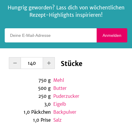
Hungrig geworden? Lass dich von wöchentlichen
Rezept-Highlights inspirieren!
Deine E-Mail-Adresse
Anmelden
Stücke
750
g
Mehl
500
g
Butter
250
g
Puderzucker
3,0
Eigelb
1,0
Päckchen
Backpulver
1,0
Prise
Salz