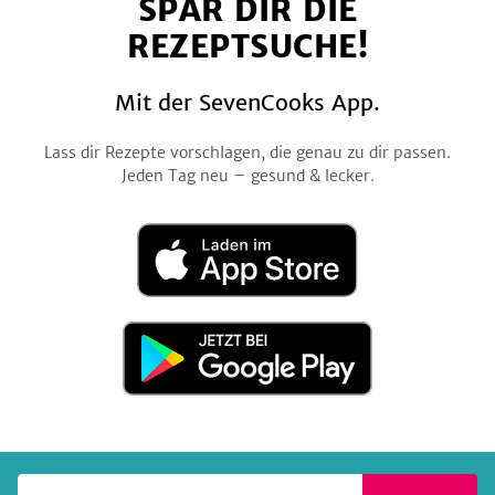
SPAR DIR DIE
Facebook
Twitter
Pinterest
Instagram
YouTube
REZEPTSUCHE!
Mit der SevenCooks App.
Lass dir Rezepte vorschlagen, die genau zu dir passen.
Jeden Tag neu – gesund & lecker.
Laden
im
App
Store
Jetzt
bei
Google
Play
Deine E-Mail-Adresse