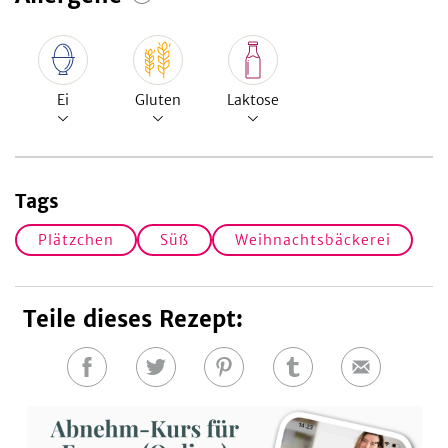
Ei
Gluten
Laktose
Tags
Plätzchen
Süß
Weihnachtsbäckerei
Teile dieses Rezept:
Auf
Auf
Auf
Auf
E-
Facebook
Twitter
Pinterest
Tumblr
Mail
teilen
teilen
teilen
teilen