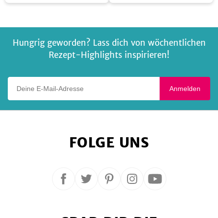
Strudel
Hungrig geworden? Lass dich von wöchentlichen
Rezept-Highlights inspirieren!
Deine E-Mail-Adresse
Anmelden
FOLGE UNS
Folge
Folge
Folge
Folge
Folge
uns
uns
uns
uns
uns
auf
auf
auf
auf
auf