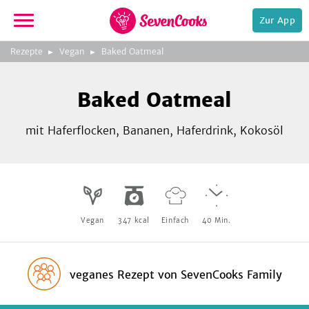
Zur App
zeigen
3
zur
Rezepte
Vegan
Baked Oatmeal
Bild
Startseite
Foto:
Foto:
Foto:
SevenCooks
SevenCooks
SevenCooks
Bild
2
Baked Oatmeal
zeigen
mit Haferflocken, Bananen, Haferdrink, Kokosöl
e,
Vegan
347
kcal
Einfach
40
Min.
veganes Rezept
von
SevenCooks Family