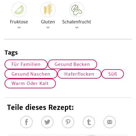
Fruktose
Gluten
Schalenfrucht
Tags
Für Familien
Gesund Backen
Gesund Naschen
Haferflocken
Süß
Warm Oder Kalt
Teile dieses Rezept:
Auf
Auf
Auf
Auf
E-
Facebook
Twitter
Pinterest
Tumblr
Mail