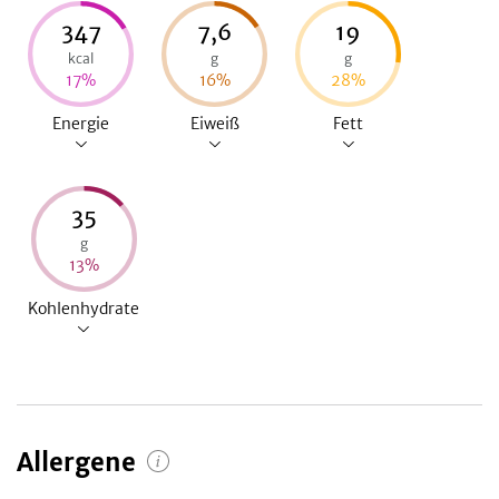
347
7,6
19
kcal
g
g
17
%
16
%
28
%
Energie
Eiweiß
Fett
35
g
13
%
Kohlenhydrate
Allergene