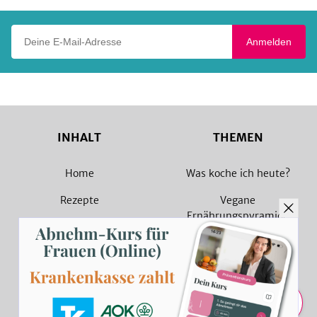
Deine E-Mail-Adresse
Anmelden
INHALT
THEMEN
Home
Was koche ich heute?
Rezepte
Vegane
Ernährungspyramide
Magazin
Vegane Rezepte
Sammlungen
Vegetarische Rezepte
Rezept Suche
Teilen