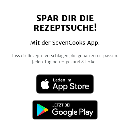
uns
uns
uns
uns
uns
auf
auf
auf
auf
auf
SPAR DIR DIE
Facebook
Twitter
Pinterest
Instagram
YouTube
REZEPTSUCHE!
Mit der SevenCooks App.
Lass dir Rezepte vorschlagen, die genau zu dir passen.
Jeden Tag neu – gesund & lecker.
Laden
im
App
Store
Jetzt
bei
Google
Play