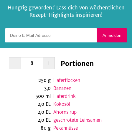
Hungrig geworden? Lass dich von wöchentlichen
Rezept-Highlights inspirieren!
Deine E-Mail-Adresse
Anmelden
Portionen
250
g
Haferflocken
3,0
Bananen
500
ml
Haferdrink
2,0
EL
Kokosöl
2,0
EL
Ahornsirup
2,0
EL
geschrotete Leinsamen
80
g
Pekannüsse