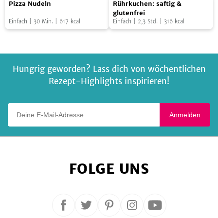
Pizza
Rührkuchen:
Pizza Nudeln
Rührkuchen: saftig &
Nudeln
saftig
glutenfrei
Einfach
|
30
Min.
|
617
kcal
Einfach
|
2,3
Std.
|
316
kcal
&
glutenfrei
Hungrig geworden? Lass dich von wöchentlichen
Rezept-Highlights inspirieren!
Deine E-Mail-Adresse
Anmelden
FOLGE UNS
Folge
Folge
Folge
Folge
Folge